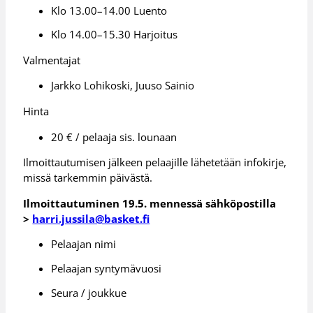
Klo 13.00–14.00 Luento
Klo 14.00–15.30 Harjoitus
Valmentajat
Jarkko Lohikoski, Juuso Sainio
Hinta
20 € / pelaaja sis. lounaan
Ilmoittautumisen jälkeen pelaajille lähetetään infokirje,
missä tarkemmin päivästä.
Ilmoittautuminen 19.5. mennessä sähköpostilla
>
harri.jussila@basket.fi
Pelaajan nimi
Pelaajan syntymävuosi
Seura / joukkue