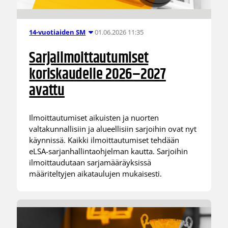
01.06.2026 11:35
14-vuotiaiden SM
Sarjailmoittautumiset
koriskaudelle 2026–2027
avattu
Ilmoittautumiset aikuisten ja nuorten
valtakunnallisiin ja alueellisiin sarjoihin ovat nyt
käynnissä. Kaikki ilmoittautumiset tehdään
eLSA-sarjanhallintaohjelman kautta. Sarjoihin
ilmoittaudutaan sarjamääräyksissä
määriteltyjen aikataulujen mukaisesti.