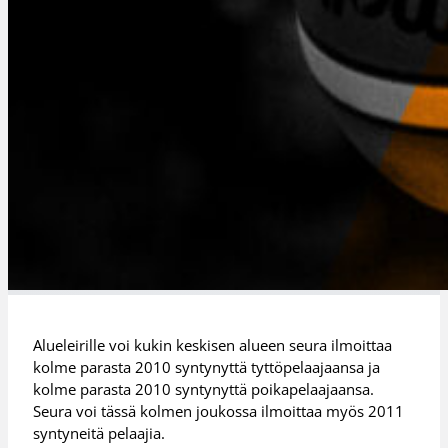
Alueleirille voi kukin keskisen alueen seura ilmoittaa
kolme parasta 2010 syntynyttä tyttöpelaajaansa ja
kolme parasta 2010 syntynyttä poikapelaajaansa.
Seura voi tässä kolmen joukossa ilmoittaa myös 2011
syntyneitä pelaajia.