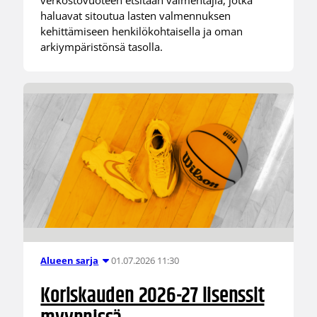
verkostovuoteen etsitään valmentajia, jotka
haluavat sitoutua lasten valmennuksen
kehittämiseen henkilökohtaisella ja oman
arkiympäristönsä tasolla.
01.07.2026 11:30
Alueen sarja
Koriskauden 2026-27 lisenssit