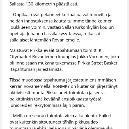
Sallasta 130 kilometrin päästä asti.
– Oppilaat ovat pelanneet koripalloa välitunneilla ja
heidän innostuksensa kautta tulimme tänne kolmen
joukkueen voimin, vastasi Sallan Kirkonkylän koulun
opettaja Johanna Lassila kysyttäessä, mikä sai
sallalaiset lähtemään Rovaniemelle.
Maistuvat Pirkka-eväät tapahtumaan toimitti K-
Citymarket Rovaniemen kauppias Jukka Vornanen, joka
oli innoissaan mukana tukemassa Pirkka Street Basket
-tapahtuman järjestämistä.
Tässä muodossa tapahtuma järjestettiin ensimmäisen
kerran Rovaniemellä. RoNMKY on kuitenkin järjestänyt
aktiivisesti muuta Pikkusudet-toimintaa ja seura
palkittiinkin tänä keväänä ansioikkaasta työstä
junioreiden rekrytoinnissa lajin pariin.
– Meillä on seuran toiminta vielä aika pientä. Kaikki
ovat kuitenkin sitoutuneet tähän pikkusudet-
toimintaan ja ehkä vielä jonain päivänä olemme yksi