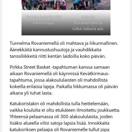
Kentän laidoilla riitti
Pelaajia
kannustajia.
Rovaniemelle oli
tullut Sallasta asti.
Tunnelma Rovaniemellä oli mahtava ja liikunnallinen.
Äänekkäitä kannustushuutoja ja vauhdikkaita
tanssiliikkeitä riitti kentän laidoilla koko päivän.
Pirkka Street Basket -tapahtuman kanssa samaan
aikaan Rovaniemellä oli käynnissä Kevätkirmaus-
tapahtuma, jossa alakoululaisten oli mahdollista
kokeilla erilaisia lajeja. Paikalla liikkumassa oli päivän
aikana yli tuhat lasta.
Katukoristakin oli mahdollista tulla heittelemään,
vaikka koululta ei oltu etukäteen ilmoitettu joukkuetta.
Yhteensä pelaamassa oli 300 alakoululaista, joiden
lisäksi alueella vilisi satoja lapsia lisää. Innokkaita
katukoriksen pelaajia oli Rovaniemelle tullut jopa