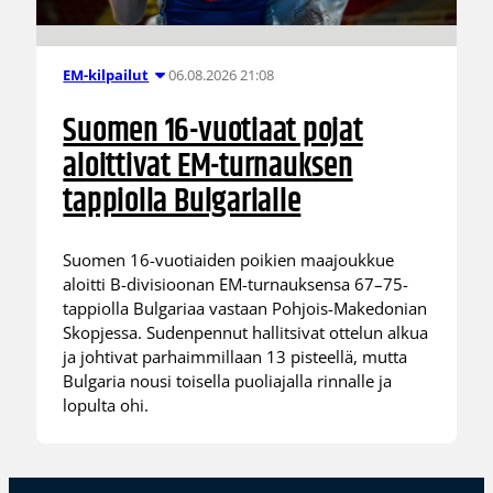
06.08.2026 21:08
EM-kilpailut
Suomen 16-vuotiaat pojat
aloittivat EM-turnauksen
tappiolla Bulgarialle
Suomen 16-vuotiaiden poikien maajoukkue
aloitti B-divisioonan EM-turnauksensa 67–75-
tappiolla Bulgariaa vastaan Pohjois-Makedonian
Skopjessa. Sudenpennut hallitsivat ottelun alkua
ja johtivat parhaimmillaan 13 pisteellä, mutta
Bulgaria nousi toisella puoliajalla rinnalle ja
lopulta ohi.