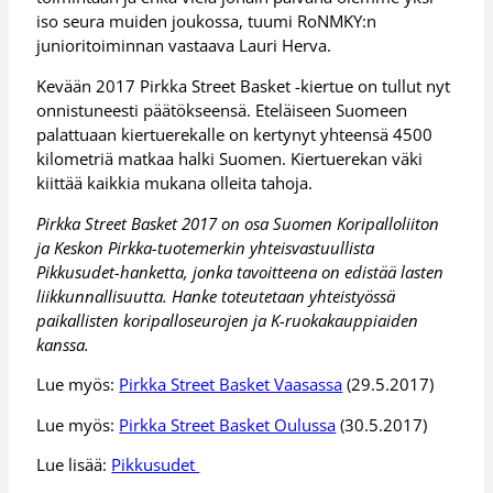
iso seura muiden joukossa, tuumi RoNMKY:n
junioritoiminnan vastaava Lauri Herva.
Kevään 2017 Pirkka Street Basket -kiertue on tullut nyt
onnistuneesti päätökseensä. Eteläiseen Suomeen
palattuaan kiertuerekalle on kertynyt yhteensä 4500
kilometriä matkaa halki Suomen. Kiertuerekan väki
kiittää kaikkia mukana olleita tahoja.
Pirkka Street Basket 2017 on osa Suomen Koripalloliiton
ja Keskon Pirkka-tuotemerkin yhteisvastuullista
Pikkusudet-hanketta, jonka tavoitteena on edistää lasten
liikkunnallisuutta. Hanke toteutetaan yhteistyössä
paikallisten koripalloseurojen ja K-ruokakauppiaiden
kanssa.
Lue myös:
Pirkka Street Basket Vaasassa
(29.5.2017)
Lue myös:
Pirkka Street Basket Oulussa
(30.5.2017)
Lue lisää:
Pikkusudet