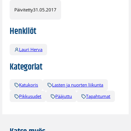
Päivitetty
31.05.2017
Henkilöt
Lauri Herva
Kategoriat
Katukoris
Lasten ja nuorten liikunta
Pikkusudet
Pääjuttu
Tapahtumat