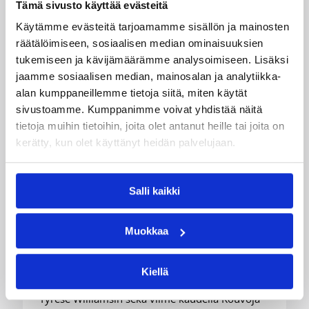
Tämä sivusto käyttää evästeitä
Käytämme evästeitä tarjoamamme sisällön ja mainosten
räätälöimiseen, sosiaalisen median ominaisuuksien
tukemiseen ja kävijämäärämme analysoimiseen. Lisäksi
jaamme sosiaalisen median, mainosalan ja analytiikka-
alan kumppaneillemme tietoja siitä, miten käytät
05.08.2026 11:34
Korisliiga
sivustoamme. Kumppanimme voivat yhdistää näitä
tietoja muihin tietoihin, joita olet antanut heille tai joita on
Seagulls hankki taitoa ja
kerätty, kun olet käyttänyt heidän palvelujaan.
kokemusta kokoonpanoonsa
kahden pelaajan edestä
Salli kaikki
Helsinki Seagullsin kokoonpano vahvistuu
Muokkaa
kahdella tuoreella kasvolla. Joukkue on tehnyt
tulevan kauden mittaiset sopimukset viime
kaudella Saksan ProA-sarjan Karlsruhe Lionsia
Kiellä
edustaneen 26-vuotiaan yhdysvaltalaislaituri
Tyrese Williamsin sekä viime kaudella Kouvoja