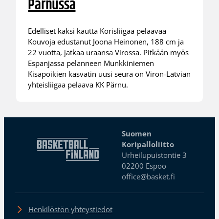
Pärnussa
Edelliset kaksi kautta Korisliigaa pelaavaa
Kouvoja edustanut Joona Heinonen, 188 cm ja
22 vuotta, jatkaa uraansa Virossa. Pitkään myös
Espanjassa pelanneen Munkkiniemen
Kisapoikien kasvatin uusi seura on Viron-Latvian
yhteisliigaa pelaava KK Pärnu.
Suomen
Koripalloliitto
Urheilupuistontie 3
02200 Espoo
office@basket.fi
Henkilöstön yhteystiedot