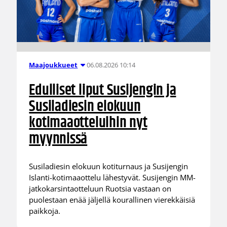
06.08.2026 10:14
Maajoukkueet
Edulliset liput Susijengin ja
Susiladiesin elokuun
kotimaaotteluihin nyt
myynnissä
Susiladiesin elokuun kotiturnaus ja Susijengin
Islanti-kotimaaottelu lähestyvät. Susijengin MM-
jatkokarsintaotteluun Ruotsia vastaan on
puolestaan enää jäljellä kourallinen vierekkäisiä
paikkoja.