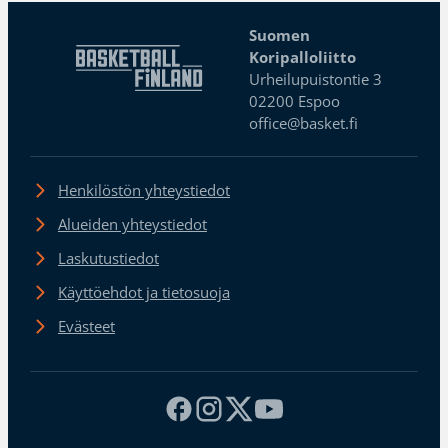
Suomen
Koripalloliitto
Urheilupuistontie 3
02200 Espoo
office@basket.fi
Henkilöstön yhteystiedot
Alueiden yhteystiedot
Laskutustiedot
Käyttöehdot ja tietosuoja
Evästeet