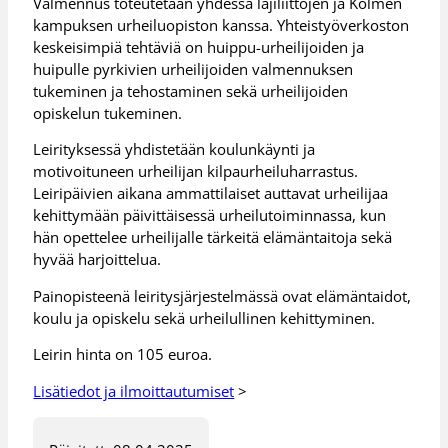
Valmennus toteutetaan yhdessä lajiliittojen ja Kolmen
kampuksen urheiluopiston kanssa. Yhteistyöverkoston
keskeisimpiä tehtäviä on huippu-urheilijoiden ja
huipulle pyrkivien urheilijoiden valmennuksen
tukeminen ja tehostaminen sekä urheilijoiden
opiskelun tukeminen.
Leirityksessä yhdistetään koulunkäynti ja
motivoituneen urheilijan kilpaurheiluharrastus.
Leiripäivien aikana ammattilaiset auttavat urheilijaa
kehittymään päivittäisessä urheilutoiminnassa, kun
hän opettelee urheilijalle tärkeitä elämäntaitoja sekä
hyvää harjoittelua.
Painopisteenä leiritysjärjestelmässä ovat elämäntaidot,
koulu ja opiskelu sekä urheilullinen kehittyminen.
Leirin hinta on 105 euroa.
Lisätiedot ja ilmoittautumiset
>