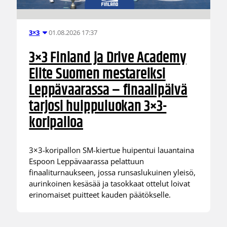
01.08.2026 17:37
3×3
3×3 Finland ja Drive Academy
Elite Suomen mestareiksi
Leppävaarassa – finaalipäivä
tarjosi huippuluokan 3×3-
koripalloa
3×3-koripallon SM-kiertue huipentui lauantaina
Espoon Leppävaarassa pelattuun
finaaliturnaukseen, jossa runsaslukuinen yleisö,
aurinkoinen kesäsää ja tasokkaat ottelut loivat
erinomaiset puitteet kauden päätökselle.