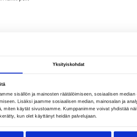
V:llä. Ostettavana on yksittäisiä pelejä, sekä All Access -
 yhdellä maksulla.
Yksityiskohdat
itä
mme sisällön ja mainosten räätälöimiseen, sosiaalisen median
iseen. Lisäksi jaamme sosiaalisen median, mainosalan ja analy
, miten käytät sivustoamme. Kumppanimme voivat yhdistää näitä t
ä:
Pojat
/
Tytöt
n kerätty, kun olet käyttänyt heidän palvelujaan.