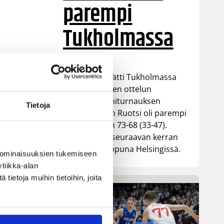
parempi
Tukholmassa
Susiladies päätti Tukholmassa
pelatun kahden ottelun
mittaisen miniturnauksen
Tietoja
tappioon, kun Ruotsi oli parempi
loppulukemin 73-68 (33-47).
Suomi pelaa seuraavan kerran
ensi viikonloppuna Helsingissä.
 ominaisuuksien tukemiseen
tiikka-alan
ietoja muihin tietoihin, joita