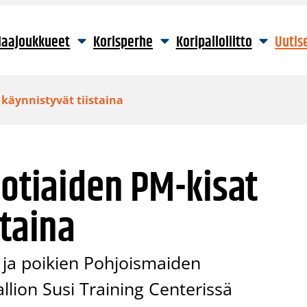
aajoukkueet
Korisperhe
Koripalloliitto
Uutis
 käynnistyvät tiistaina
uotiaiden PM-kisat
staina
 ja poikien Pohjoismaiden
llion Susi Training Centerissä