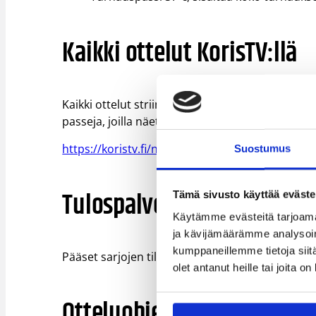
Kaikki ottelut KorisTV:llä
Kaikki ottelut striimataan kansainvälisesti KorisT
passeja, joilla näet kaikki ottelut sekä tallenteet
https://koristv.fi/nordicchamps
Suostumus
Tulospalvelu
Tämä sivusto käyttää eväste
Käytämme evästeitä tarjoama
ja kävijämäärämme analysoim
kumppaneillemme tietoja siitä
Pääset sarjojen tilastointiin seuraavista linkeist
olet antanut heille tai joita o
Otteluohjelma