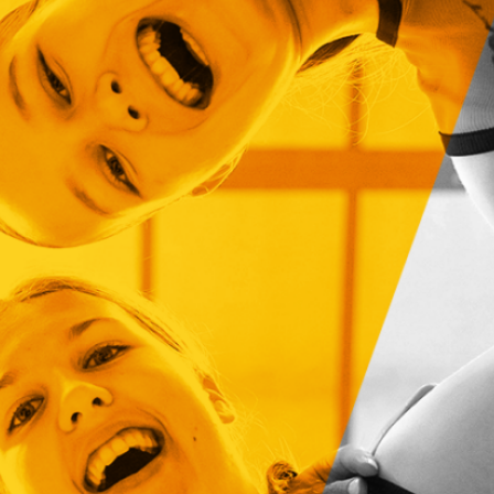
voittotili
aukesi
vakuuttavalla
pelillä
Suomen 16-vuotiaat pojat
ottivat vakuuttavan 85–45-voiton
Luxemburgista B-divisioonan
EM-kilpailuissa johtamalla
ottelua alusta loppuun. Suomi
kohtaa huomenna Ruotsin klo
19.30 Suomen aikaa.