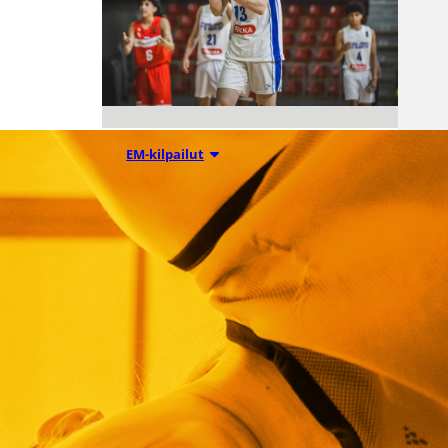
08.08.2026 00:37
EM-kilpailut
Suomen 16-
vuotiaat pojat
voittivat
Luxemburgin
– EM-kisojen