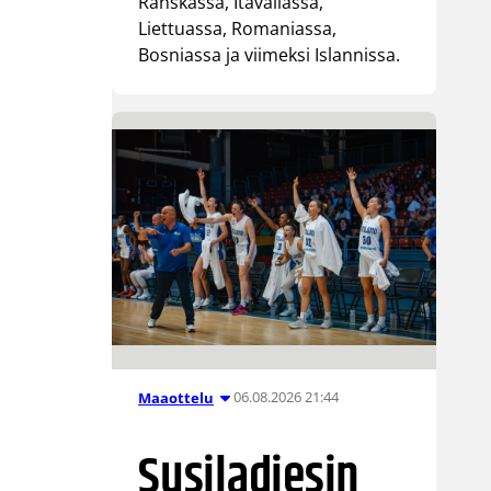
Ranskassa, Itävallassa,
Liettuassa, Romaniassa,
Bosniassa ja viimeksi Islannissa.
06.08.2026 21:44
Maaottelu
Susiladiesin