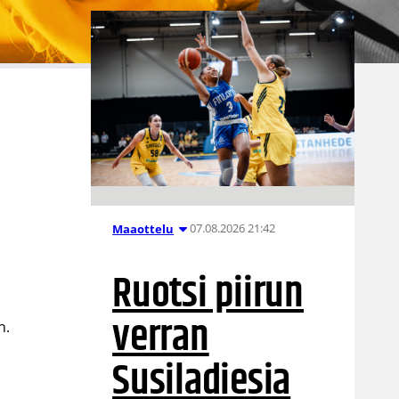
07.08.2026 21:42
Maaottelu
Ruotsi piirun
verran
n.
Susiladiesia