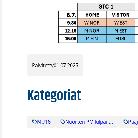
Päivitetty
01.07.2025
Kategoriat
MU16
Nuorten PM-kilpailut
Pää