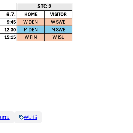
juttu
WU16