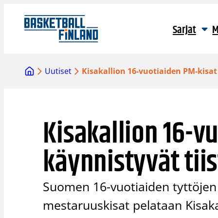
Siirry
sisältöön
Sarjat
M
Uutiset
Kisakallion 16-vuotiaiden PM-kisat
Kisakallion 16-v
käynnistyvät tii
Suomen 16-vuotiaiden tyttöjen
mestaruuskisat pelataan Kisaka