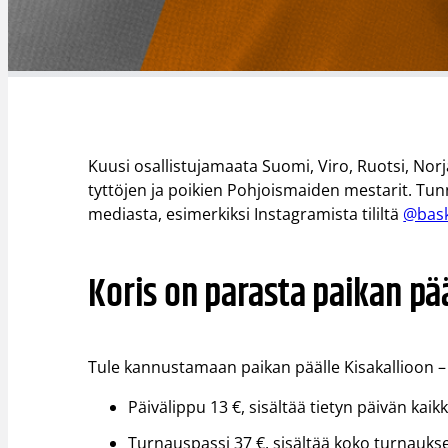
Kuusi osallistujamaata Suomi, Viro, Ruotsi, Norj
tyttöjen ja poikien Pohjoismaiden mestarit. Tunn
mediasta, esimerkiksi Instagramista tililtä
@bask
Koris on parasta paikan pää
Tule kannustamaan paikan päälle Kisakallioon – 
Päivälippu 13 €, sisältää tietyn päivän kaikki
Turnauspassi 37 €, sisältää koko turnauksen