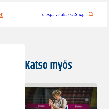
et
Tulospalvelu
BasketShop
Katso myös