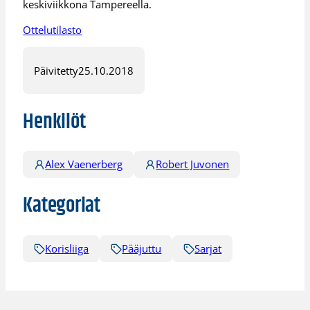
keskiviikkona Tampereella.
Ottelutilasto
Päivitetty
25.10.2018
Henkilöt
Alex Vaenerberg
Robert Juvonen
Kategoriat
Korisliiga
Pääjuttu
Sarjat