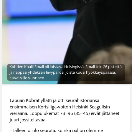
Kobrien Khalil Small oli loistava Helsingissä. Small teki 26 pistettä
ja nappasi yhdeksän levypalloa, joista kuusi hyökkäyspäässä.
Kuva: Ville Vuorinen
Lapuan Kobrat yllätti ja otti seurahistoriansa
ensimmäisen Korisliiga-voiton Helsinki Seagullsin
vieraana. Loppulukemat 73–96 (35–45) eivät jättäneet
juuri jossiteltavaa.
– Jälleen oli ilo seurata, kuinka paljon olemme