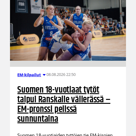
08.08.2026 22:50
EM-kilpailut
Suomen 18-vuotiaat tytöt
taipui Ranskalle välierässä –
EM-pronssi pelissä
sunnuntaina
Suomen 18-vuotiaiden tyttöjen tie EM-kisojen