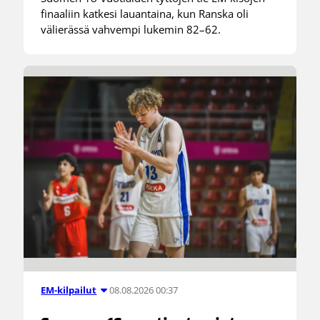
finaaliin katkesi lauantaina, kun Ranska oli
välierässä vahvempi lukemin 82–62.
08.08.2026 00:37
EM-kilpailut