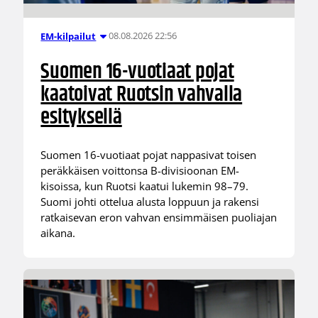
08.08.2026 22:56
EM-kilpailut
Suomen 16-vuotiaat pojat
kaatoivat Ruotsin vahvalla
esityksellä
Suomen 16-vuotiaat pojat nappasivat toisen
peräkkäisen voittonsa B-divisioonan EM-
kisoissa, kun Ruotsi kaatui lukemin 98–79.
Suomi johti ottelua alusta loppuun ja rakensi
ratkaisevan eron vahvan ensimmäisen puoliajan
aikana.