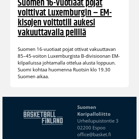
Suomen 16-vuotiaat pojat
voittivat Luxemburgin – EM-
kisojen voittotili aukesi
vakuuttavalla pelillä
Suomen 16-vuotiaat pojat ottivat vakuuttavan
85–45-voiton Luxemburgista B-divisioonan EM-
kilpailuissa johtamalla ottelua alusta loppuun.
Suomi kohtaa huomenna Ruotsin klo 19.30
Suomen aikaa.
Suomen
Koripalloliitto
Urheilupuistontie 3
02200 Espoo
office@basket.fi