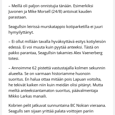
– Meillä oli paljon onnistujia tänään. Esimerkiksi
Juvonen ja Mike Morsell (24/8) antoivat kauden
parastaan.
Seagullsin leirissä murskatappio kotiparketilla ei juuri
hymyilyttänyt.
– Ei ollut millään tavalla hyväksyttävä esitys kotiyleisön
edessä. Ei voi muuta kuin pyytää anteeksi. Tästä on
pakko parantaa, Seagullsin takamies Alex Vaenerberg
totesi.
– Annoimme 62 pistettä vastustajalla kolmen sekunnin
alueelta. Se on varmaan historiamme huonoin
suoritus. En halua ottaa mitään pois Lapuan voitolta,
he tekivät kaiken niin kuin meidän olisi pitänyt. Mutta
meiltä anteeksiantamaton suoritus, päävalmentaja
Mikko Larkas manaili.
Kobrien pelit jatkuvat sunnuntaina BC Nokian vieraana.
Seagulls sen sijaan yrittää palata voittojen pariin