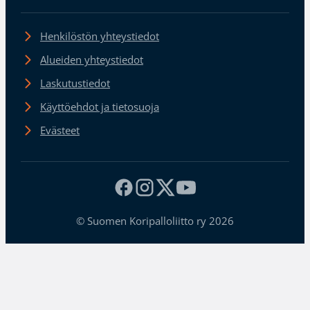
Henkilöstön yhteystiedot
Alueiden yhteystiedot
Laskutustiedot
Käyttöehdot ja tietosuoja
Evästeet
© Suomen Koripalloliitto ry 2026