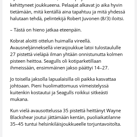
kehittyneet joukkueena. Pelaajat alkavat jo aika hyvin
tietämään, mitä kentällä aina tapahtuu ja mitä yhdessä
halutaan tehdä, pelintekijä Robert Juvonen (8/3) iloitsi.
– Tästä on hieno jatkaa eteenpäin.
Kobrat aloitti ottelun huimalla vireellä.
Avausneljänneksellä vierasjoukkue latoi tulostaululle
27 pistettä vieläpä ilman yhtään onnistunutta kolmen
pisteen heittoa. Seagulls oli kotiparketillaan
ihmeissään, ensimmäinen jakso päättyi 14–27.
Jo toisella jaksolla lapualaisilla oli paikka kasvattaa
johtoaan. Pieni huolimattomuus viimeistelyssä
kuitenkin kostautui ja Seagulls roikkui sitkeästi
mukana.
Kun vielä avausottelussa 35 pistettä heittänyt Wayne
Blackshear joutui jättämään kentän, puoliaikatilanne
35–45 tuntui helsinkiläisjoukkueelle torjuntavoitolta.