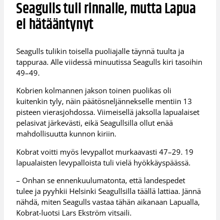
Seagulls tuli rinnalle, mutta Lapua
ei hätääntynyt
Seagulls tulikin toisella puoliajalle täynnä tuulta ja
tappuraa. Alle viidessä minuutissa Seagulls kiri tasoihin
49–49.
Kobrien kolmannen jakson toinen puolikas oli
kuitenkin tyly, näin päätösneljännekselle mentiin 13
pisteen vierasjohdossa. Viimeisellä jaksolla lapualaiset
pelasivat järkevästi, eikä Seagullsilla ollut enää
mahdollisuutta kunnon kiriin.
Kobrat voitti myös levypallot murkaavasti 47–29. 19
lapualaisten levypalloista tuli vielä hyökkäyspäässä.
– Onhan se ennenkuulumatonta, että landespedet
tulee ja pyyhkii Helsinki Seagullsilla täällä lattiaa. Jännä
nähdä, miten Seagulls vastaa tähän aikanaan Lapualla,
Kobrat-luotsi Lars Ekström vitsaili.