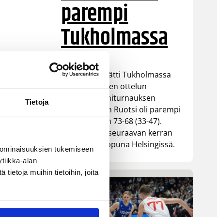
parempi
Tukholmassa
Susiladies päätti Tukholmassa
pelatun kahden ottelun
mittaisen miniturnauksen
Tietoja
tappioon, kun Ruotsi oli parempi
loppulukemin 73-68 (33-47).
Suomi pelaa seuraavan kerran
ensi viikonloppuna Helsingissä.
 ominaisuuksien tukemiseen
tiikka-alan
ietoja muihin tietoihin, joita