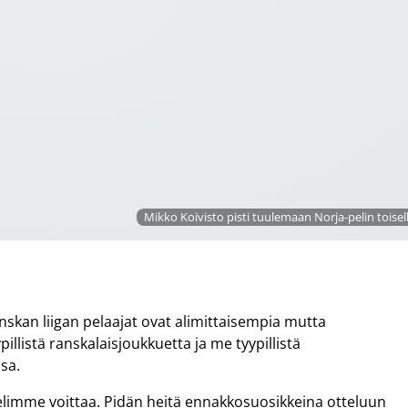
Mikko Koivisto pisti tuulemaan Norja-pelin toisell
anskan liigan pelaajat ovat alimittaisempia mutta
illistä ranskalaisjoukkuetta ja me tyypillistä
sa.
elimme voittaa. Pidän heitä ennakkosuosikkeina otteluun