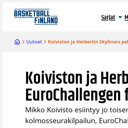
Siirry
sisältöön
Sarjat
M
Uutiset
Koiviston ja Herbertin Skyliners p
Koiviston ja Herb
EuroChallengen f
Mikko Koivisto esiintyy jo toi
kolmosseurakilpailun, EuroCha