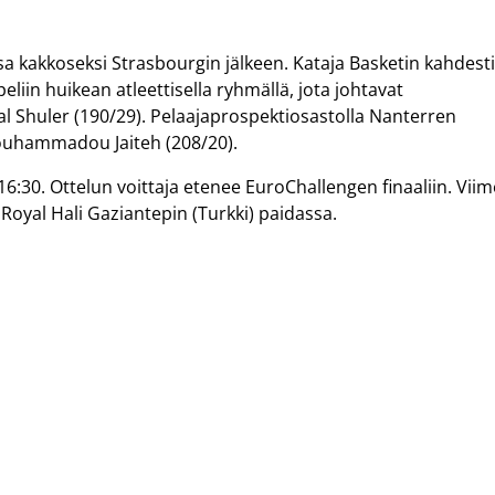
sa kakkoseksi Strasbourgin jälkeen. Kataja Basketin kahdest
iin huikean atleettisella ryhmällä, jota johtavat
al Shuler (190/29). Pelaajaprospektiosastolla Nanterren
Mouhammadou Jaiteh (208/20).
16:30. Ottelun voittaja etenee EuroChallengen finaaliin. Viim
Royal Hali Gaziantepin (Turkki) paidassa.