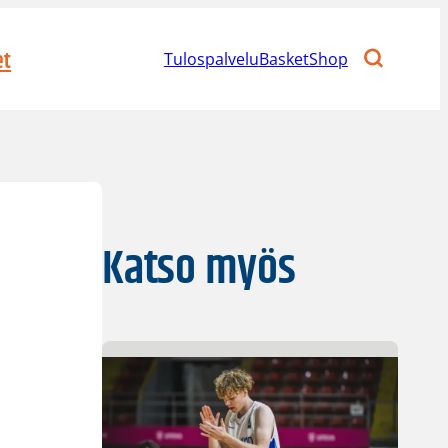
et
Tulospalvelu
BasketShop
Katso myös