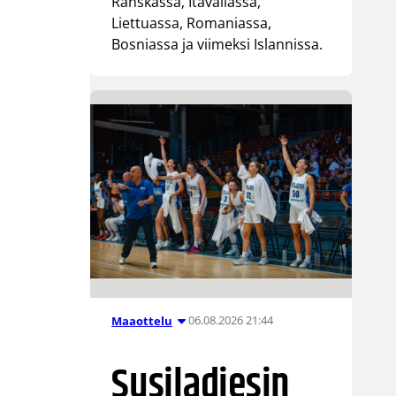
Ranskassa, Itävallassa,
Liettuassa, Romaniassa,
Bosniassa ja viimeksi Islannissa.
06.08.2026 21:44
Maaottelu
Susiladiesin