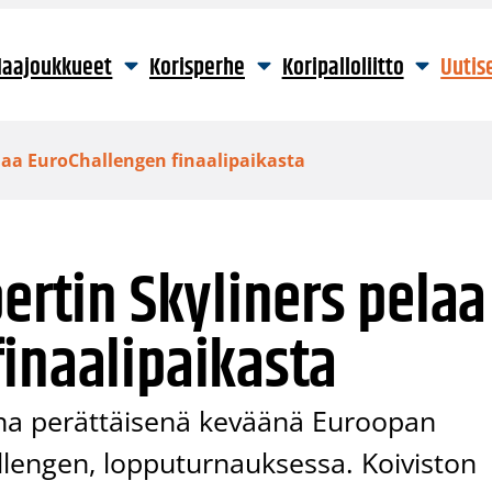
aajoukkueet
Korisperhe
Koripalloliitto
Uutis
elaa EuroChallengen finaalipaikasta
ertin Skyliners pelaa
inaalipaikasta
sena perättäisenä keväänä Euroopan
llengen, lopputurnauksessa. Koiviston