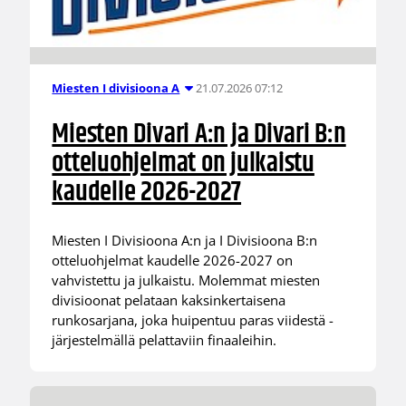
21.07.2026 07:12
Miesten I divisioona A
Miesten Divari A:n ja Divari B:n
otteluohjelmat on julkaistu
kaudelle 2026-2027
Miesten I Divisioona A:n ja I Divisioona B:n
otteluohjelmat kaudelle 2026-2027 on
vahvistettu ja julkaistu. Molemmat miesten
divisioonat pelataan kaksinkertaisena
runkosarjana, joka huipentuu paras viidestä -
järjestelmällä pelattaviin finaaleihin.