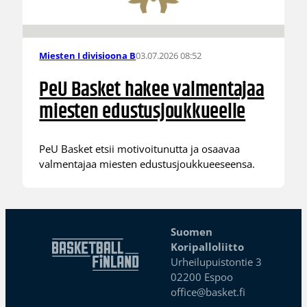
03.07.2026 08:52
Miesten I divisioona B
PeU Basket hakee valmentajaa
miesten edustusjoukkueelle
PeU Basket etsii motivoitunutta ja osaavaa
valmentajaa miesten edustusjoukkueeseensa.
Suomen
Koripalloliitto
Urheilupuistontie 3
02200 Espoo
office@basket.fi