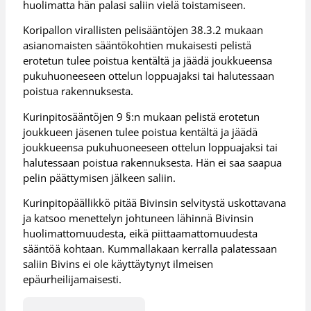
huolimatta hän palasi saliin vielä toistamiseen.
Koripallon virallisten pelisääntöjen 38.3.2 mukaan
asianomaisten sääntökohtien mukaisesti pelistä
erotetun tulee poistua kentältä ja jäädä joukkueensa
pukuhuoneeseen ottelun loppuajaksi tai halutessaan
poistua rakennuksesta.
Kurinpitosääntöjen 9 §:n mukaan pelistä erotetun
joukkueen jäsenen tulee poistua kentältä ja jäädä
joukkueensa pukuhuoneeseen ottelun loppuajaksi tai
halutessaan poistua rakennuksesta. Hän ei saa saapua
pelin päättymisen jälkeen saliin.
Kurinpitopäällikkö pitää Bivinsin selvitystä uskottavana
ja katsoo menettelyn johtuneen lähinnä Bivinsin
huolimattomuudesta, eikä piittaamattomuudesta
sääntöä kohtaan. Kummallakaan kerralla palatessaan
saliin Bivins ei ole käyttäytynyt ilmeisen
epäurheilijamaisesti.