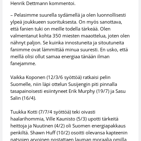
Henrik Dettmann kommentoi.
– Pelasimme suurella sydämellä ja olen luonnollisesti
ylpeä joukkueen suorituksesta. On myös sanottava,
että fanien tuki on meille todella tärkeää. Olen
valmentanut kohta 350 miesten maaottelua, joten olen
nähnyt paljon. Se kuinka innostuneita ja sitoutuneita
fanimme ovat lämmittää minua suuresti. En usko, että
meillä olisi ollut samaa energiaa tänään ilman
fanejamme.
Vaikka Koponen (12/3/6 syöttöä) ratkaisi pelin
Suomelle, niin läpi ottelun Susijengin piti pinnalla
tasapainoisesti esiintyneet Erik Murphy (19/7) ja Sasu
Salin (16/4).
Tuukka Kotti (7/7/4 syöttöä) teki oivasti
haalarihommia, Ville Kaunisto (5/3) upotti tärkeitä
heittoja ja Nuutinen (4/2) oli Suomen energiapakkaus
penkiltä. Shawn Huff (10/2) osoitti olevansa kapteenin
natsojen arvoinen nostattaen lauman moraalia omilla