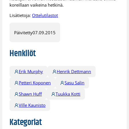
koreillaan vaikeina hetkinä.
Lisätietoja:
Ottelutilastot
Päivitetty
07.09.2015
Henkilöt
Erik Murphy
Henrik Dettmann
Petteri Koponen
Sasu Salin
Shawn Huff
Tuukka Kotti
Ville Kaunisto
Kategoriat