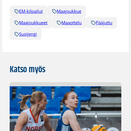
EM-kilpailut
Maajoukkue
Maajoukkueet
Maaottelu
Pääjuttu
Susijengi
Katso myös