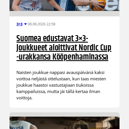
08.08.2026 22:58
3×3
Suomea edustavat 3×3-
joukkueet aloittivat Nordic Cup
-urakkansa Kööpenhaminassa
Naisten joukkue nappasi avauspäivänä kaksi
voittoa neljästä ottelustaan, kun taas miesten
joukkue haastoi vastustajiaan tiukoissa
kamppailuissa, mutta jäi tällä kertaa ilman
voittoja.