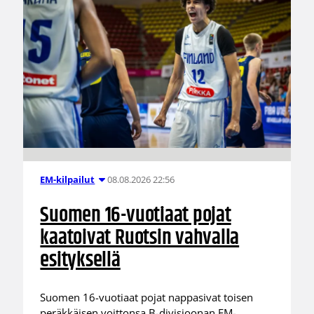
08.08.2026 22:56
EM-kilpailut
Suomen 16-vuotiaat pojat
kaatoivat Ruotsin vahvalla
esityksellä
Suomen 16-vuotiaat pojat nappasivat toisen
peräkkäisen voittonsa B-divisioonan EM-