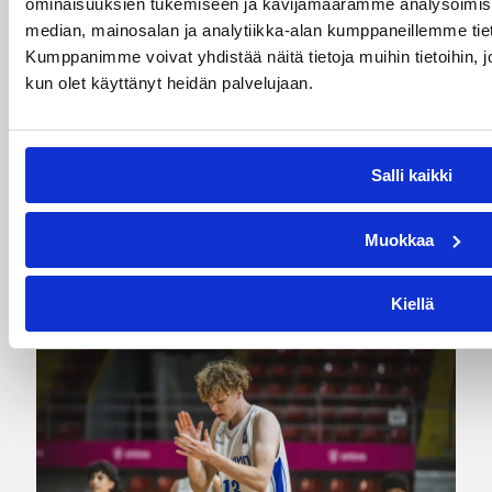
08.08.2026 22:50
EM-kilpailut
ominaisuuksien tukemiseen ja kävijämäärämme analysoimise
median, mainosalan ja analytiikka-alan kumppaneillemme tiet
Suomen 18-vuotiaat tytöt
Kumppanimme voivat yhdistää näitä tietoja muihin tietoihin, joit
taipui Ranskalle välierässä –
kun olet käyttänyt heidän palvelujaan.
EM-pronssi pelissä
sunnuntaina
Salli kaikki
Suomen 18-vuotiaiden tyttöjen tie EM-kisojen
Muokkaa
finaaliin katkesi lauantaina, kun Ranska oli
välierässä vahvempi lukemin 82–62.
Kiellä