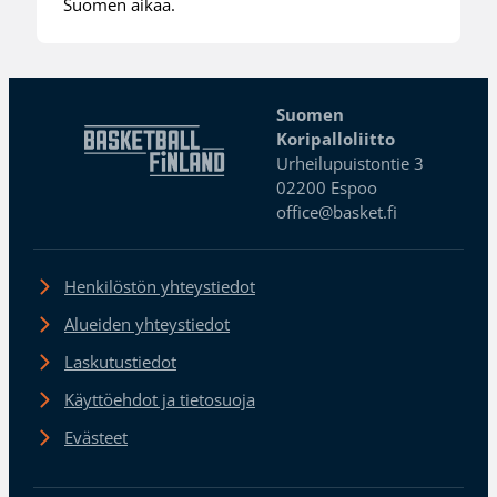
Suomen aikaa.
Suomen
Koripalloliitto
Urheilupuistontie 3
02200 Espoo
office@basket.fi
Henkilöstön yhteystiedot
Alueiden yhteystiedot
Laskutustiedot
Käyttöehdot ja tietosuoja
Evästeet