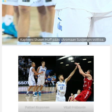
Kapteeni Shawn Huff pääsi ulvomaan Susijengin voittoa.
Petteri Koponen
Vitali Fridzonin