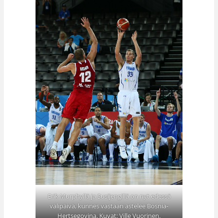
Erik Murphyllä ja Susijengillä on nyt edessä
välipäivä, kunnes vastaan astelee Bosnia-
Hertsegovina. Kuvat: Ville Vuorinen.