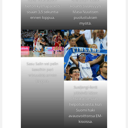
heitti ratkaisevan
viimeinen heitto
heiton kylmäpäisesti
kolahti sivulevyyn
sisään 3,5 sekuntia
Masa Nuutisen
ennen loppua.
puolustuksen
myötä.
Sasu Salin vei pelin
tasoihin pari
minuuttia ennen
loppua.
Susijengi-fanit
pääsivät täten
huokaisemaan
helpotuksesta, kun
Suomi haki
avausvoittonsa EM-
kisoissa.