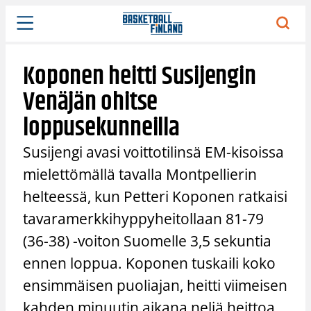
Siirry
sisältöön
Koponen heitti Susijengin
Venäjän ohitse
loppusekunneilla
Susijengi avasi voittotilinsä EM-kisoissa
mielettömällä tavalla Montpellierin
helteessä, kun Petteri Koponen ratkaisi
tavaramerkkihyppyheitollaan 81-79
(36-38) -voiton Suomelle 3,5 sekuntia
ennen loppua. Koponen tuskaili koko
ensimmäisen puoliajan, heitti viimeisen
kahden minuutin aikana neljä heittoa