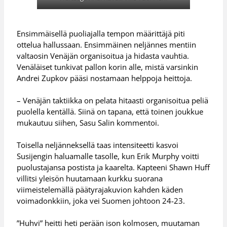
Ensimmäisellä puoliajalla tempon määrittäjä piti
ottelua hallussaan. Ensimmäinen neljännes mentiin
valtaosin Venäjän organisoitua ja hidasta vauhtia.
Venäläiset tunkivat pallon korin alle, mistä varsinkin
Andrei Zupkov pääsi nostamaan helppoja heittoja.
– Venäjän taktiikka on pelata hitaasti organisoitua peliä
puolella kentällä. Siinä on tapana, että toinen joukkue
mukautuu siihen, Sasu Salin kommentoi.
Toisella neljänneksellä taas intensiteetti kasvoi
Susijengin haluamalle tasolle, kun Erik Murphy voitti
puolustajansa postista ja kaarelta. Kapteeni Shawn Huff
villitsi yleisön huutamaan kurkku suorana
viimeistelemällä päätyrajakuvion kahden käden
voimadonkkiin, joka vei Suomen johtoon 24-23.
”Huhvi” heitti heti perään ison kolmosen, muutaman