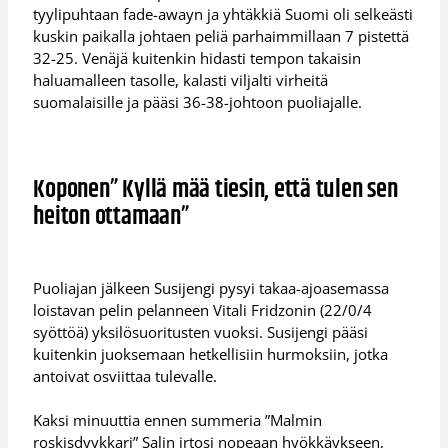
tyylipuhtaan fade-awayn ja yhtäkkiä Suomi oli selkeästi
kuskin paikalla johtaen peliä parhaimmillaan 7 pistettä
32-25. Venäjä kuitenkin hidasti tempon takaisin
haluamalleen tasolle, kalasti viljalti virheitä
suomalaisille ja pääsi 36-38-johtoon puoliajalle.
Koponen” Kyllä mää tiesin, että tulen sen
heiton ottamaan”
Puoliajan jälkeen Susijengi pysyi takaa-ajoasemassa
loistavan pelin pelanneen Vitali Fridzonin (22/0/4
syöttöä) yksilösuoritusten vuoksi. Susijengi pääsi
kuitenkin juoksemaan hetkellisiin hurmoksiin, jotka
antoivat osviittaa tulevalle.
Kaksi minuuttia ennen summeria ”Malmin
roskisdyykkari” Salin irtosi nopeaan hyökkäykseen,