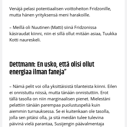
Venäjä pelasi potentiaalisen voittoheiton Fridzonille,
mutta hänen yrityksensä meni harakoille.
– Meillä oli Nuutinen (Matti) siinä Fridzonissa
käsiraudat kiinni, niin ei sillä ollut mitään asiaa, Tuukka
Kotti naureskeli.
Dettmann: En usko, että olisi ollut
energiaa ilman faneja”
– Nämä pelit voi olla yksittäisistä tilanteista kiinni. Eilen
ei onnistuttu niissä, mutta tänään onnistuttiin. Erot
tällä tasolla on niin marginaalisen pienet. Mielestäni
pelattiin tänään parempaa puolustuspeliä kuin
aiemmin turnauksessa. Se ei kuitenkaan ole tasolla,
jolla sen pitäisi olla, ja sitä meidän tulee tulevina
päivinä vielä parantaa, Susijengin päävalmentaja