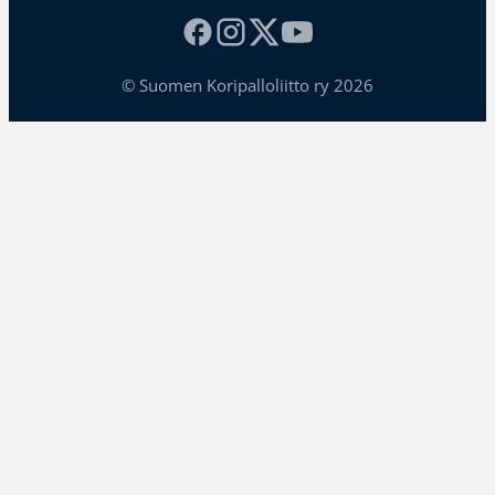
© Suomen Koripalloliitto ry 2026