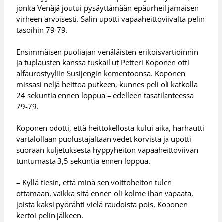
jonka Venäjä joutui pysäyttämään epäurheilijamaisen
virheen arvoisesti. Salin upotti vapaaheittoviivalta pelin
tasoihin 79-79.
Ensimmäisen puoliajan venäläisten erikoisvartioinnin
ja tuplausten kanssa tuskaillut Petteri Koponen otti
alfaurostyyliin Susijengin komentoonsa. Koponen
missasi neljä heittoa putkeen, kunnes peli oli katkolla
24 sekuntia ennen loppua – edelleen tasatilanteessa
79-79.
Koponen odotti, että heittokellosta kului aika, harhautti
vartalollaan puolustajaltaan vedet korvista ja upotti
suoraan kuljetuksesta hyppyheiton vapaaheittoviivan
tuntumasta 3,5 sekuntia ennen loppua.
– Kyllä tiesin, että minä sen voittoheiton tulen
ottamaan, vaikka sitä ennen oli kolme ihan vapaata,
joista kaksi pyörähti vielä raudoista pois, Koponen
kertoi pelin jälkeen.