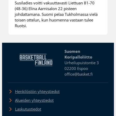
Susiladies voitti vakuuttavasti Liettuan 81-70
(48-36) Elina Aarnisalon 22 pisteen
johdattamana. Suomi pelaa Tukholmassa vielä
toisen ottelun, kun huomenna vastaan tulee
Ruotsi.
Suomen
Koripalloliitto
Urheilupuistontie 3
02200 Espoo
office@basket.fi
Henkilöstön yhteystiedot
Alueiden yhteystiedot
Laskutustiedot