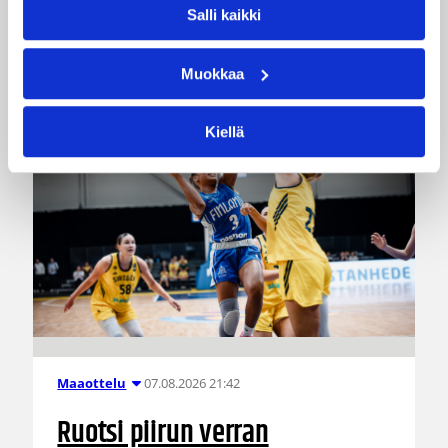
Salli kaikki
Suomen aikaa.
Muokkaa
Kiellä
07.08.2026 21:42
Maaottelu
Ruotsi piirun verran