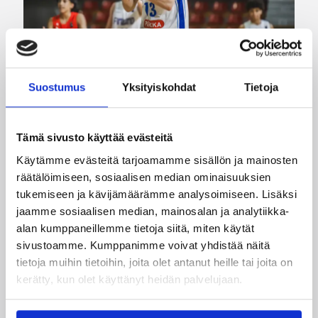
Suostumus
Yksityiskohdat
Tietoja
08.08.2026 00:37
EM-kilpailut
Tämä sivusto käyttää evästeitä
Suomen 16-vuotiaat pojat
Käytämme evästeitä tarjoamamme sisällön ja mainosten
voittivat Luxemburgin – EM-
räätälöimiseen, sosiaalisen median ominaisuuksien
tukemiseen ja kävijämäärämme analysoimiseen. Lisäksi
kisojen voittotili aukesi
jaamme sosiaalisen median, mainosalan ja analytiikka-
vakuuttavalla pelillä
alan kumppaneillemme tietoja siitä, miten käytät
sivustoamme. Kumppanimme voivat yhdistää näitä
tietoja muihin tietoihin, joita olet antanut heille tai joita on
Suomen 16-vuotiaat pojat ottivat vakuuttavan
kerätty, kun olet käyttänyt heidän palvelujaan.
85–45-voiton Luxemburgista B-divisioonan EM-
kilpailuissa johtamalla ottelua alusta loppuun.
Suomi kohtaa huomenna Ruotsin klo 19.30