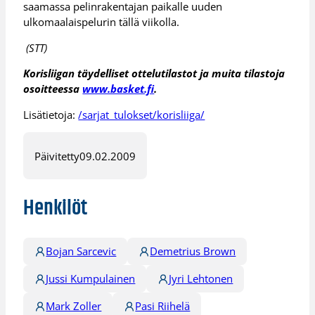
saamassa pelinrakentajan paikalle uuden
ulkomaalaispelurin tällä viikolla.
(STT)
Korisliigan täydelliset ottelutilastot ja muita tilastoja
osoitteessa
www.basket.fi
.
Lisätietoja:
/sarjat_tulokset/korisliiga/
Päivitetty
09.02.2009
Henkilöt
Bojan Sarcevic
Demetrius Brown
Jussi Kumpulainen
Jyri Lehtonen
Mark Zoller
Pasi Riihelä