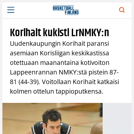
Siirry
sisältöön
Korihait kukisti LrNMKY:n
Uudenkaupungin Korihait paransi
asemiaan Korisliigan keskikastissa
otettuaan maanantaina kotivoiton
Lappeenrannan NMKY:stä pistein 87-
81 (44-39). Voitollaan Korihait katkaisi
kolmen ottelun tappioputkensa.