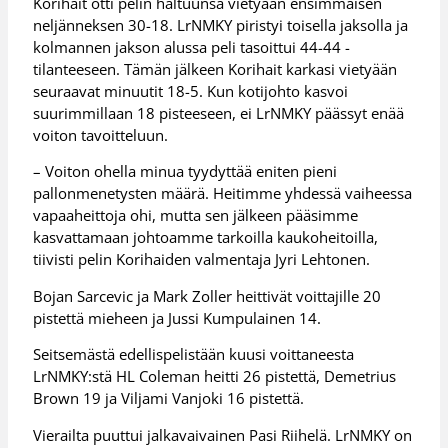
Korihait otti pelin haltuunsa vietyään ensimmäisen
neljänneksen 30-18. LrNMKY piristyi toisella jaksolla ja
kolmannen jakson alussa peli tasoittui 44-44 -
tilanteeseen. Tämän jälkeen Korihait karkasi vietyään
seuraavat minuutit 18-5. Kun kotijohto kasvoi
suurimmillaan 18 pisteeseen, ei LrNMKY päässyt enää
voiton tavoitteluun.
– Voiton ohella minua tyydyttää eniten pieni
pallonmenetysten määrä. Heitimme yhdessä vaiheessa
vapaaheittoja ohi, mutta sen jälkeen pääsimme
kasvattamaan johtoamme tarkoilla kaukoheitoilla,
tiivisti pelin Korihaiden valmentaja Jyri Lehtonen.
Bojan Sarcevic ja Mark Zoller heittivät voittajille 20
pistettä mieheen ja Jussi Kumpulainen 14.
Seitsemästä edellispelistään kuusi voittaneesta
LrNMKY:stä HL Coleman heitti 26 pistettä, Demetrius
Brown 19 ja Viljami Vanjoki 16 pistettä.
Vierailta puuttui jalkavaivainen Pasi Riihelä. LrNMKY on