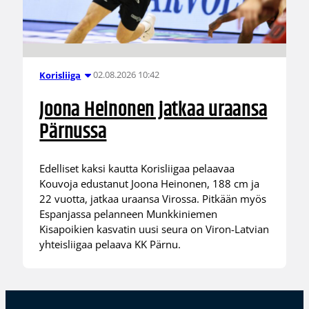
02.08.2026 10:42
Korisliiga
Joona Heinonen jatkaa uraansa
Pärnussa
Edelliset kaksi kautta Korisliigaa pelaavaa
Kouvoja edustanut Joona Heinonen, 188 cm ja
22 vuotta, jatkaa uraansa Virossa. Pitkään myös
Espanjassa pelanneen Munkkiniemen
Kisapoikien kasvatin uusi seura on Viron-Latvian
yhteisliigaa pelaava KK Pärnu.