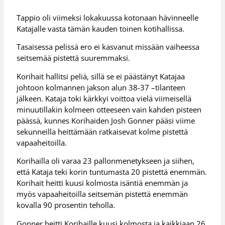
Tappio oli viimeksi lokakuussa kotonaan hävinneelle
Katajalle vasta tämän kauden toinen kotihallissa.
Tasaisessa pelissä ero ei kasvanut missään vaiheessa
seitsemää pistettä suuremmaksi.
Korihait hallitsi peliä, sillä se ei päästänyt Katajaa
johtoon kolmannen jakson alun 38-37 –tilanteen
jälkeen. Kataja toki kärkkyi voittoa vielä viimeisellä
minuutillakin kolmeen otteeseen vain kahden pisteen
päässä, kunnes Korihaiden Josh Gonner pääsi viime
sekunneilla heittämään ratkaisevat kolme pistettä
vapaaheitoilla.
Korihailla oli varaa 23 pallonmenetykseen ja siihen,
että Kataja teki korin tuntumasta 20 pistettä enemmän.
Korihait heitti kuusi kolmosta isäntiä enemmän ja
myös vapaaheitoilla seitsemän pistettä enemmän
kovalla 90 prosentin teholla.
Gonner heitti Korihaille kuusi kolmosta ja kaikkiaan 26