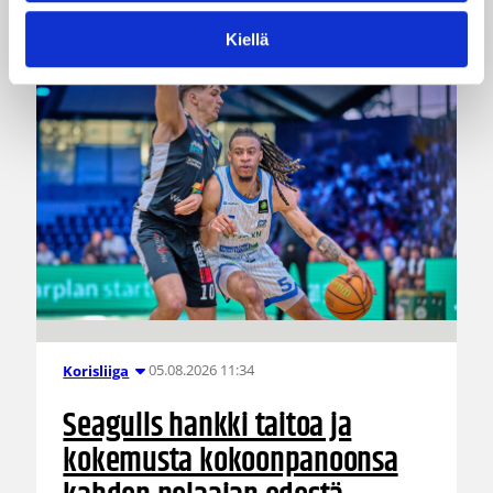
Islannissa.
Kiellä
05.08.2026 11:34
Korisliiga
Seagulls hankki taitoa ja
kokemusta kokoonpanoonsa