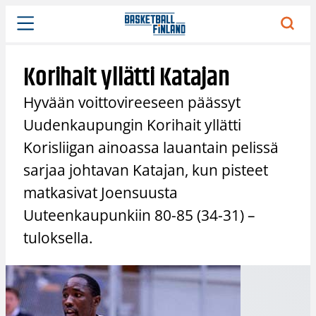
Siirry
sisältöön
Korihait yllätti Katajan
Hyvään voittovireeseen päässyt
Uudenkaupungin Korihait yllätti
Korisliigan ainoassa lauantain pelissä
sarjaa johtavan Katajan, kun pisteet
matkasivat Joensuusta
Uuteenkaupunkiin 80-85 (34-31) –
tuloksella.