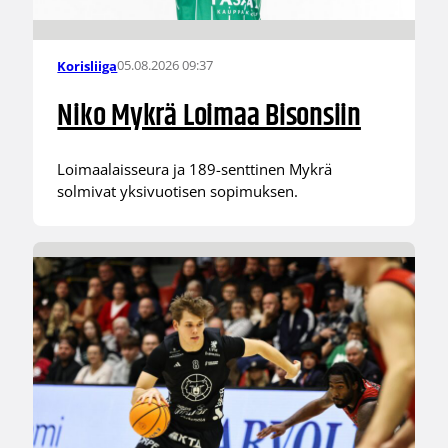
05.08.2026 09:37
Korisliiga
Niko Mykrä Loimaa Bisonsiin
Loimaalaisseura ja 189-senttinen Mykrä
solmivat yksivuotisen sopimuksen.