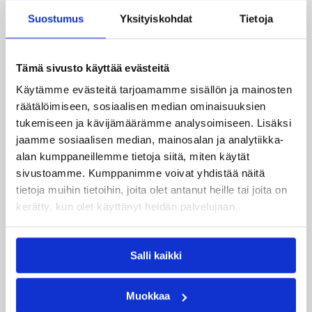
Suostumus
Yksityiskohdat
Tietoja
Tämä sivusto käyttää evästeitä
Käytämme evästeitä tarjoamamme sisällön ja mainosten
räätälöimiseen, sosiaalisen median ominaisuuksien
tukemiseen ja kävijämäärämme analysoimiseen. Lisäksi
jaamme sosiaalisen median, mainosalan ja analytiikka-
alan kumppaneillemme tietoja siitä, miten käytät
sivustoamme. Kumppanimme voivat yhdistää näitä
07.08.2026 09:23
Korisliiga
tietoja muihin tietoihin, joita olet antanut heille tai joita on
Daniel Dolenc KTP-Basketin
kerätty, kun olet käyttänyt heidän palvelujaan.
haaviin
Salli kaikki
Dolenc on rakentanut pitkän ammattilaisuran
Suomen lisäksi Ranskassa, Itävallassa,
Muokkaa
Liettuassa, Romaniassa, Bosniassa ja viimeksi