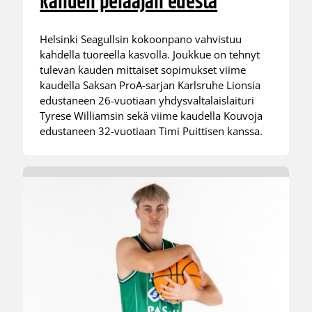
kahden pelaajan edestä
Helsinki Seagullsin kokoonpano vahvistuu
kahdella tuoreella kasvolla. Joukkue on tehnyt
tulevan kauden mittaiset sopimukset viime
kaudella Saksan ProA-sarjan Karlsruhe Lionsia
edustaneen 26-vuotiaan yhdysvaltalaislaituri
Tyrese Williamsin sekä viime kaudella Kouvoja
edustaneen 32-vuotiaan Timi Puittisen kanssa.