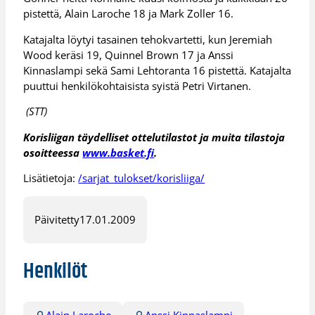
pistettä, Alain Laroche 18 ja Mark Zoller 16.
Katajalta löytyi tasainen tehokvartetti, kun Jeremiah
Wood keräsi 19, Quinnel Brown 17 ja Anssi
Kinnaslampi sekä Sami Lehtoranta 16 pistettä. Katajalta
puuttui henkilökohtaisista syistä Petri Virtanen.
(STT)
Korisliigan täydelliset ottelutilastot ja muita tilastoja
osoitteessa
www.basket.fi
.
Lisätietoja:
/sarjat_tulokset/korisliiga/
Päivitetty
17.01.2009
Henkilöt
Alain Laroche
Anssi Kinnaslampi