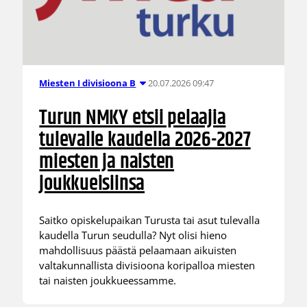
20.07.2026 09:47
Miesten I divisioona B
Turun NMKY etsii pelaajia
tulevalle kaudella 2026-2027
miesten ja naisten
joukkueisiinsa
Saitko opiskelupaikan Turusta tai asut tulevalla
kaudella Turun seudulla? Nyt olisi hieno
mahdollisuus päästä pelaamaan aikuisten
valtakunnallista divisioona koripalloa miesten
tai naisten joukkueessamme.