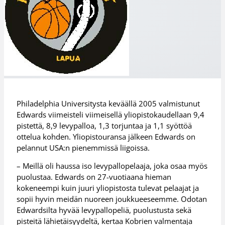
Philadelphia Universitysta keväällä 2005 valmistunut
Edwards viimeisteli viimeisellä yliopistokaudellaan 9,4
pistettä, 8,9 levypalloa, 1,3 torjuntaa ja 1,1 syöttöä
ottelua kohden. Yliopistouransa jälkeen Edwards on
pelannut USA:n pienemmissä liigoissa.
– Meillä oli haussa iso levypallopelaaja, joka osaa myös
puolustaa. Edwards on 27-vuotiaana hieman
kokeneempi kuin juuri yliopistosta tulevat pelaajat ja
sopii hyvin meidän nuoreen joukkueeseemme. Odotan
Edwardsilta hyvää levypallopeliä, puolustusta sekä
pisteitä lähietäisyydeltä, kertaa Kobrien valmentaja