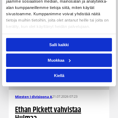
jaamme sosiaalisen median, mainosalan ja analytiikka-
alan kumppaneillemme tietoja siitä, miten käytät
sivustoamme. Kumppanimme voivat yhdistää näitä
tietoja muihin tietoihin, joita olet antanut heille tai joita on
kerätty, kun olet käyttänyt heidän palvelujaan.
Salli kaikki
Muokkaa
Kiellä
21.07.2026 07:23
Miesten I divisioona A
Ethan Pickett vahvistaa