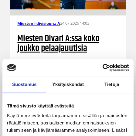
24.07.2026 14:03
Miesten I divisioona A
Miesten Divari A:ssa koko
joukko pelaajauutisia
Kokoonpanot miesten divisioonakaudelle 2026-
2027 ovat vahvistumassa hyvää vauhtia.
Pelaajasopimuksistaan tulevalle kaudelle ovat
viime päivinä ilmoittaneet mm. Torpan Pojat,
Suostumus
Yksityiskohdat
Tietoja
Äänekosken Huima, KaU Karkkila sekä Namika
Lappeenranta.
Tämä sivusto käyttää evästeitä
Käytämme evästeitä tarjoamamme sisällön ja mainosten
räätälöimiseen, sosiaalisen median ominaisuuksien
tukemiseen ja kävijämäärämme analysoimiseen. Lisäksi