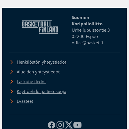
Suomen
Koripalloliitto
Urheilupuistontie 3
02200 Espoo
office@basket.fi
Henkilöstön yhteystiedot
Alueiden yhteystiedot
Laskutustiedot
Käyttöehdot ja tietosuoja
Evästeet