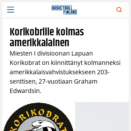
Siirry
sisältöön
Korikobrille kolmas
amerikkalainen
Miesten I divisioonan Lapuan
Korikobrat on kiinnittänyt kolmanneksi
amerikkalaisvahvistuksekseen 203-
senttisen, 27-vuotiaan Graham
Edwardsin.