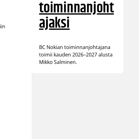
toiminnanjoht
ajaksi
iin
BC Nokian toiminnanjohtajana
toimii kauden 2026–2027 alusta
Mikko Salminen.