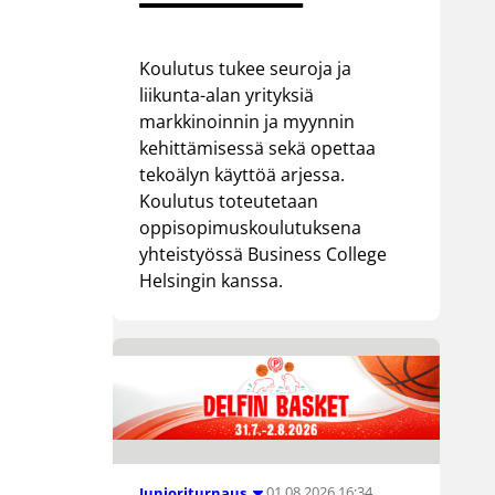
Koulutus tukee seuroja ja
liikunta-alan yrityksiä
markkinoinnin ja myynnin
kehittämisessä sekä opettaa
tekoälyn käyttöä arjessa.
Koulutus toteutetaan
oppisopimuskoulutuksena
yhteistyössä Business College
Helsingin kanssa.
01.08.2026 16:34
Junioriturnaus