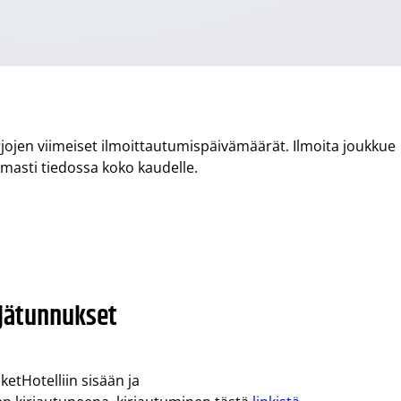
arjojen viimeiset ilmoittautumispäivämäärät. Ilmoita joukkue
masti tiedossa koko kaudelle.
äjätunnukset
etHotelliin sisään ja