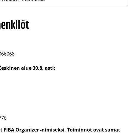
henkilöt
9066068
eskinen alue 30.8. asti:
776
 FIBA Organizer -nimiseksi. Toiminnot ovat samat