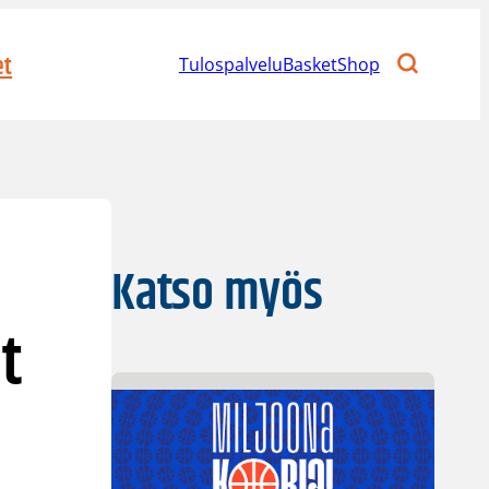
et
Tulospalvelu
BasketShop
Katso myös
t