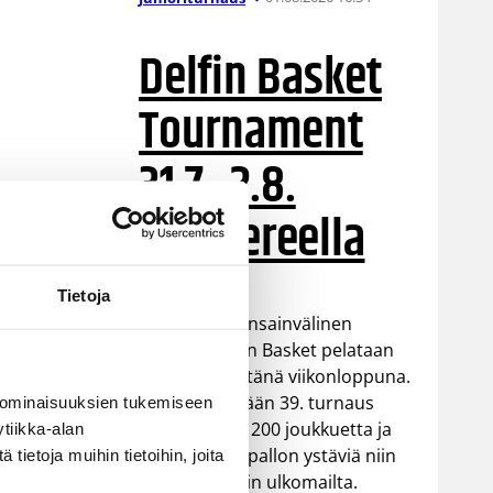
Delfin Basket
Tournament
31.7.-2.8.
Tampereella
lla
Tietoja
Koripallon kansainvälinen
turnaus Delfin Basket pelataan
Tampereella tänä viikonloppuna.
Järjestyksessään 39. turnaus
 ominaisuuksien tukemiseen
kerää yhteen 200 joukkuetta ja
tiikka-alan
tuhansia koripallon ystäviä niin
ietoja muihin tietoihin, joita
Suomesta kuin ulkomailta.