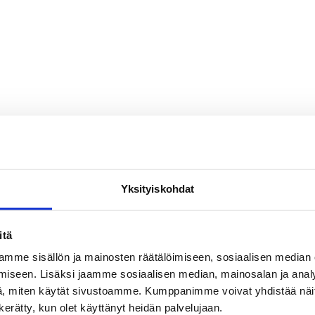
en jälkeen, vaan viimeistään seuraavana arkipäivänä, kun
 Heinäkuussa ilmoittautumisten tarkistus ja hyväksyminen
hteyshenkilön näkymässä kirjautumalla BasketHotelliin omi
Yksityiskohdat
itä
mme sisällön ja mainosten räätälöimiseen, sosiaalisen median
iseen. Lisäksi jaamme sosiaalisen median, mainosalan ja analy
, miten käytät sivustoamme. Kumppanimme voivat yhdistää näitä t
n kerätty, kun olet käyttänyt heidän palvelujaan.