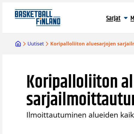
Siirry
sisältöön
Sarjat
M
Uutiset
Koripalloliiton aluesarjojen sarja
Koripalloliiton a
sarjailmoittautu
Ilmoittautuminen alueiden kaikk