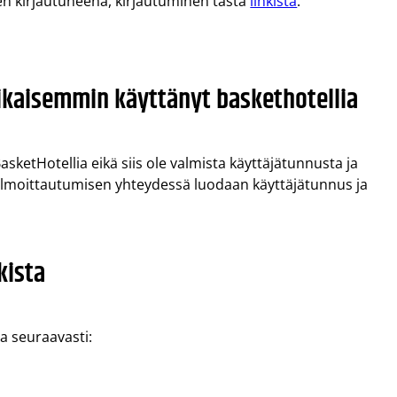
n kirjautuneena, kirjautuminen tästä
linkistä
.
aikaisemmin käyttänyt baskethotellia
asketHotellia eikä siis ole valmista käyttäjätunnusta ja
 Ilmoittautumisen yhteydessä luodaan käyttäjätunnus ja
kista
aa seuraavasti: