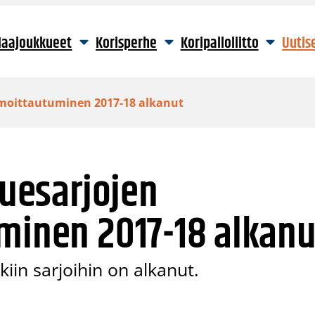
aajoukkueet
Korisperhe
Koripalloliitto
Uutis
ilmoittautuminen 2017-18 alkanut
luesarjojen
minen 2017-18 alkanu
iin sarjoihin on alkanut.