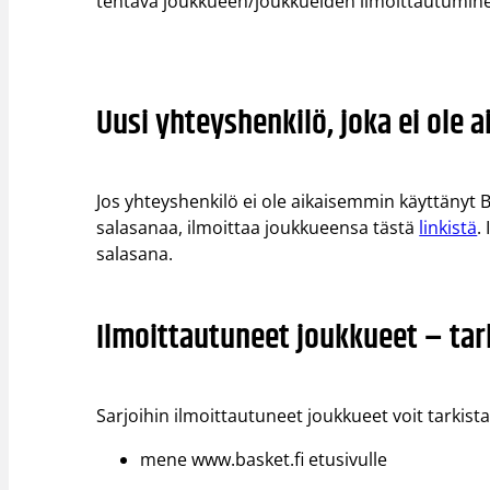
tehtävä joukkueen/joukkueiden ilmoittautumine
Uusi yhteyshenkilö, joka ei ole 
Jos yhteyshenkilö ei ole aikaisemmin käyttänyt B
salasanaa, ilmoittaa joukkueensa tästä
linkistä
.
salasana.
Ilmoittautuneet joukkueet – tar
Sarjoihin ilmoittautuneet joukkueet voit tarkist
mene www.basket.fi etusivulle