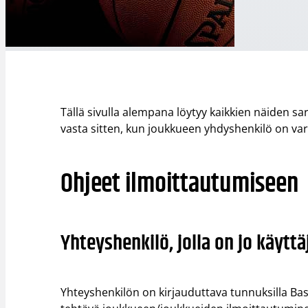
Tällä sivulla alempana löytyy kaikkien näiden s
vasta sitten, kun joukkueen yhdyshenkilö on var
Ohjeet ilmoittautumiseen
Yhteyshenkilö, jolla on jo käytt
Yhteyshenkilön on kirjauduttava tunnuksilla Bask