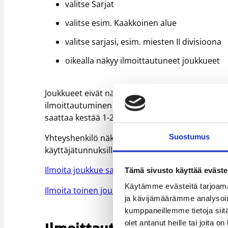
valitse Sarjat
valitse esim. Kaakkoinen alue
valitse sarjasi, esim. miesten II divisioona
oikealla näkyy ilmoittautuneet joukkueet
Joukkueet eivät näy välittömästi ilmoittautumis
ilmoittautuminen on tarkistettu ja hyväksytty.
saattaa kestää 1-2 viikkoa.
Yhteyshenkilö näkee omat ilmoittautumisensa y
Suostumus
käyttäjätunnuksilla.
Ilmoita joukkue sarjaan – ohjeet
(217 kB)
Tämä sivusto käyttää eväste
Käytämme evästeitä tarjoama
Ilmoita toinen joukkue – ohjeet
(130 kB)
ja kävijämäärämme analysoim
kumppaneillemme tietoja siitä
olet antanut heille tai joita o