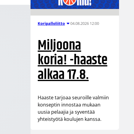
04.08.2026 12:00
Koripalloliitto
Miljoona
koria! -haaste
alkaa 17.8.
Haaste tarjoaa seuroille valmiin
konseptin innostaa mukaan
uusia pelaajia ja syventää
yhteistyötä koulujen kanssa.