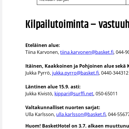
Kilpailutoiminta – vastuu
Eteläinen alue:
Tiina Karvonen,
tiina.karvonen@basket.fi
, 044-
Itäinen, Kaakkoinen ja Pohjoinen alue sekä K
Jukka Pyrrö,
jukka.pyrro@basket.fi
, 0440-344312
Läntinen alue 15.9. asti:
Jukka Kivistö,
kippari@surffi.net
, 050-65011
Valtakunnalliset nuorten sarjat:
Ulla Karlsson,
ulla.karlsson@basket.fi
, 044-5567
Huom! BasketHotel on 3.7. alkaen muuttunut