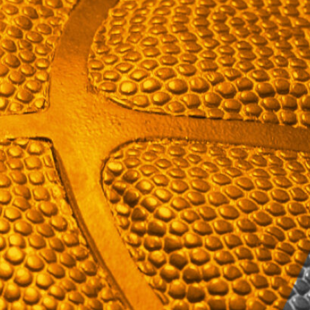
voittotili
aukesi
vakuuttavalla
pelillä
Suomen 16-vuotiaat pojat
ottivat vakuuttavan 85–45-voiton
Luxemburgista B-divisioonan
EM-kilpailuissa johtamalla
ottelua alusta loppuun. Suomi
kohtaa huomenna Ruotsin klo
19.30 Suomen aikaa.