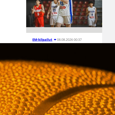
08.08.2026 00:37
EM-kilpailut
Suomen 16-
vuotiaat pojat
voittivat
Luxemburgin
– EM-kisojen