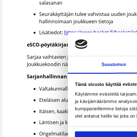
salasanan
Seurakäyttäjän tulee vahvistaa uuden jou
hallinnoimaan joukkueen tietoja
Lisätiedot:
https://www.basket.fi/basket/in
eSCO-pöytäkirjasovellus
Sarjaa vaihtavien joukkueiden eSCO-joukkuekood
Joukkuekoodin näkee kirjautuneena eLSAssa Jo
Suostumus
Sarjanhallinnan yhteystiedot
Tämä sivusto käyttää eväste
Valtakunnalliset sarjat; Ulla Karlsson
ulla.
Käytämme evästeitä tarjoama
Eteläisen alueen sarjat; Tiina Karvonen
tii
ja kävijämäärämme analysoim
kumppaneillemme tietoja siitä
Itäisen, kaakkoisen ja pohjoisen alueen sar
olet antanut heille tai joita o
Läntisen ja keskisen alueen sarjat; Harri Ju
Ongelmatilanteet eLSA-sarjanhallinnassa;