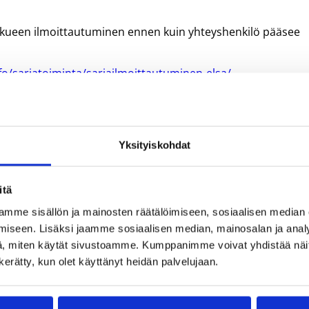
kkueen ilmoittautuminen ennen kuin yhteyshenkilö pääsee
fo/sarjatoiminta/sarjailmoittautuminen-elsa/
it säilyvät samana divisioonavaihdosta huolimatta.
ukkuetiedot-kohdassa.
Yksityiskohdat
itä
karlsson@basket.fi
mme sisällön ja mainosten räätälöimiseen, sosiaalisen median
na.karvonen@basket.fi
iseen. Lisäksi jaamme sosiaalisen median, mainosalan ja analy
, miten käytät sivustoamme. Kumppanimme voivat yhdistää näitä t
jat; Jukka Pyrrö
jukka.pyrro@basket.fi
n kerätty, kun olet käyttänyt heidän palvelujaan.
ssila
harri.jussila@basket.fi
elsa@basket.fi