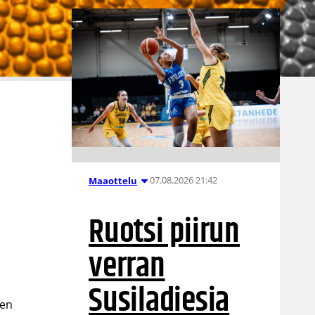
07.08.2026 21:42
Maaottelu
Ruotsi piirun
verran
Susiladiesia
een