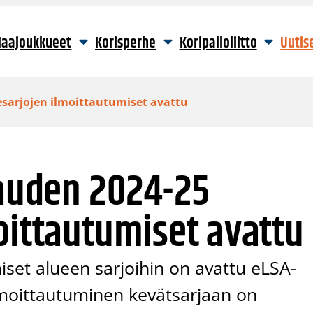
aajoukkueet
Korisperhe
Koripalloliitto
Uutis
esarjojen ilmoittautumiset avattu
kauden 2024-25
oittautumiset avattu
set alueen sarjoihin on avattu eLSA-
Ilmoittautuminen kevätsarjaan on