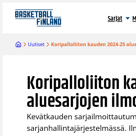
Siirry
sisältöön
Sarjat
M
Uutiset
Koripalloliiton kauden 2024-25 alu
Koripalloliiton 
aluesarjojen ilm
Kevätkauden sarjailmoittautumi
sarjanhallintajärjestelmässä. 