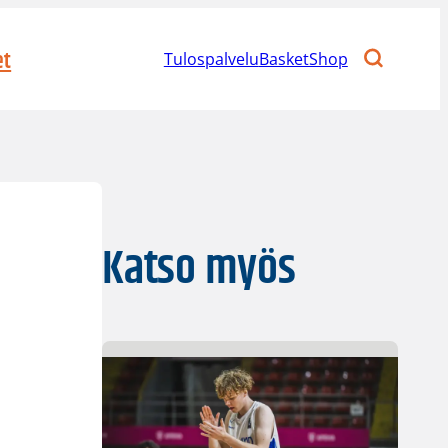
et
Tulospalvelu
BasketShop
Katso myös