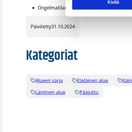
Kiellä
Ongelmatilanteet eSCO-pöytäkirjasovelluk
Päivitetty
31.10.2024
Kategoriat
Alueen sarja
Eteläinen alue
Itäi
Läntinen alue
Pääjuttu