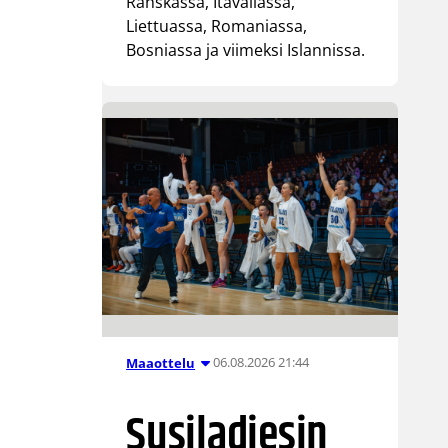
Ranskassa, Itävallassa,
Liettuassa, Romaniassa,
Bosniassa ja viimeksi Islannissa.
06.08.2026 21:44
Maaottelu
Susiladiesin