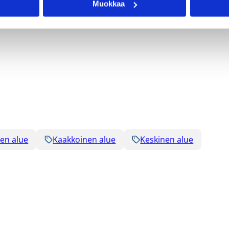
Muokkaa
sessa;
esco@basket.fi
nen alue
Kaakkoinen alue
Keskinen alue