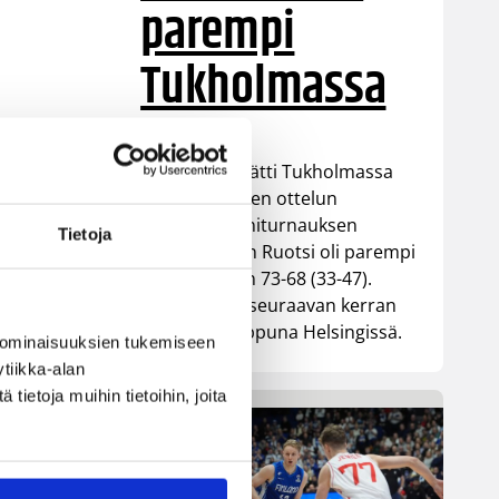
parempi
Tukholmassa
Susiladies päätti Tukholmassa
pelatun kahden ottelun
mittaisen miniturnauksen
Tietoja
tappioon, kun Ruotsi oli parempi
loppulukemin 73-68 (33-47).
Suomi pelaa seuraavan kerran
ensi viikonloppuna Helsingissä.
 ominaisuuksien tukemiseen
tiikka-alan
ietoja muihin tietoihin, joita