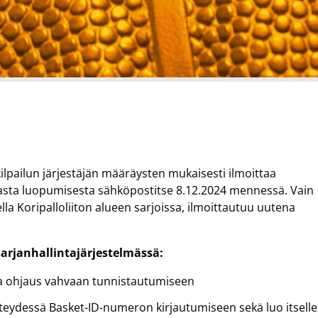
kilpailun järjestäjän määräysten mukaisesti ilmoittaa
rjasta luopumisesta sähköpostitse 8.12.2024 mennessä. Vain
lla Koripalloliiton alueen sarjoissa, ilmoittautuu uutena
arjanhallintajärjestelmässä:
ta ohjaus vahvaan tunnistautumiseen
teydessä Basket-ID-numeron kirjautumiseen sekä luo itsell