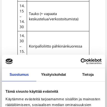
14.
15
Tauko (+ vapaata
–
keskustelua/verkostoitumista)
14.
30
14.
30
–
Koripalloliitto pähkinänkuoressa
15.
00
15.
00
Suostumus
Yksityiskohdat
Tietoja
–
Päivän yhteenveto, palaute ja jatko
15.
30
Tämä sivusto käyttää evästeitä
Käytämme evästeitä tarjoamamme sisällön ja mainosten
Lisätiedot:
Seminaariin ilmoittautuminen
räätälöimiseen, sosiaalisen median ominaisuuksien