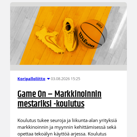
03.08.2026 15:25
Koripalloliitto
Game On – Markkinoinnin
mestariksi -koulutus
Koulutus tukee seuroja ja liikunta-alan yrityksiä
markkinoinnin ja myynnin kehittämisessä sekä
opettaa tekoälyn käyttöä arjessa. Koulutus