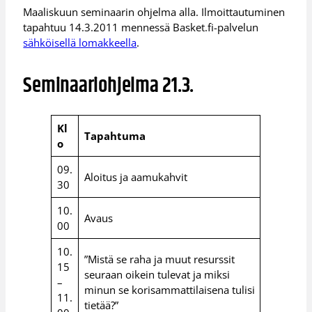
Maaliskuun seminaarin ohjelma alla. Ilmoittautuminen
tapahtuu 14.3.2011 mennessä Basket.fi-palvelun
sähköisellä lomakkeella
.
Seminaariohjelma 21.3.
Kl
Tapahtuma
o
09.
Aloitus ja aamukahvit
30
10.
Avaus
00
10.
”Mistä se raha ja muut resurssit
15
seuraan oikein tulevat ja miksi
–
minun se korisammattilaisena tulisi
11.
tietää?”