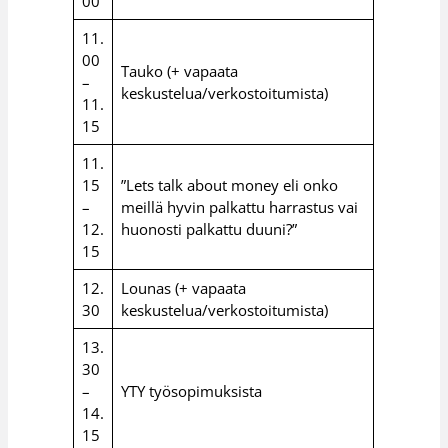
00
11.
00
Tauko (+ vapaata
–
keskustelua/verkostoitumista)
11.
15
11.
15
”Lets talk about money eli onko
–
meillä hyvin palkattu harrastus vai
12.
huonosti palkattu duuni?”
15
12.
Lounas (+ vapaata
30
keskustelua/verkostoitumista)
13.
30
–
YTY työsopimuksista
14.
15