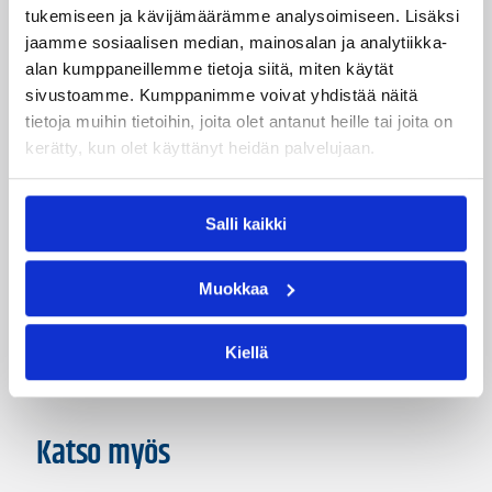
tukemiseen ja kävijämäärämme analysoimiseen. Lisäksi
Päivitetty
05.03.2012
jaamme sosiaalisen median, mainosalan ja analytiikka-
alan kumppaneillemme tietoja siitä, miten käytät
sivustoamme. Kumppanimme voivat yhdistää näitä
Kategoriat
tietoja muihin tietoihin, joita olet antanut heille tai joita on
kerätty, kun olet käyttänyt heidän palvelujaan.
Eteläinen alue
Itäinen alue
Salli kaikki
Kaakkoinen alue
Keskinen alue
Koripalloliitto
Läntinen alue
Muokkaa
Pohjoinen alue
Valmentajat
Kiellä
Katso myös