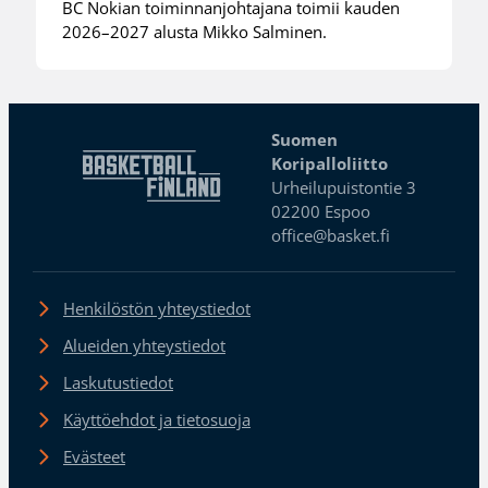
BC Nokian toiminnanjohtajana toimii kauden
2026–2027 alusta Mikko Salminen.
Suomen
Koripalloliitto
Urheilupuistontie 3
02200 Espoo
office@basket.fi
Henkilöstön yhteystiedot
Alueiden yhteystiedot
Laskutustiedot
Käyttöehdot ja tietosuoja
Evästeet