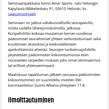
Seminaaripaikkana toimii Amer Sports –talo Helsingin
Käpylässä (Mäkelänkatu 91, 00610 Helsinki, ks.
saapumisohjeet
).
Seminaari on jatkoa valtakunnallisille seurapäiville,
mutta uudella lähestymiskulmalla. Jatkossa
Koripalloliitto kokoaa muutaman kerran vuodessa
päätoimiset seuraihmiset yhteen verkostoitumaan sekä
kuulemaan alustuksia ja keskustelemaan
ajankohtaisista aiheista. Seurojen luottamusjohdolle
järjestetään päätoimisten kokoontumisissa esiin
nousseiden tarpeiden mukaan joko omat seminaarinsa
tai erilliset yhteisseminaarit.
Maaliskuun tapahtuman jälkeen seuraava päätoimisten
kokoontuminen on suunniteltu miesten EM-
karsintaottelun Suomi-Albania yhteyteen 17.8.
Ilmoittautuminen