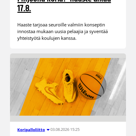
17.8.
Haaste tarjoaa seuroille valmiin konseptin
innostaa mukaan uusia pelaajia ja syventää
yhteistyötä koulujen kanssa.
03.08.2026 15:25
Koripalloliitto