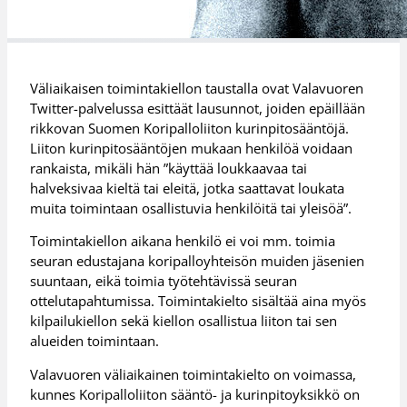
Väliaikaisen toimintakiellon taustalla ovat Valavuoren
Twitter-palvelussa esittäät lausunnot, joiden epäillään
rikkovan Suomen Koripalloliiton kurinpitosääntöjä.
Liiton kurinpitosääntöjen mukaan henkilöä voidaan
rankaista, mikäli hän ”käyttää loukkaavaa tai
halveksivaa kieltä tai eleitä, jotka saattavat loukata
muita toimintaan osallistuvia henkilöitä tai yleisöä”.
Toimintakiellon aikana henkilö ei voi mm. toimia
seuran edustajana koripalloyhteisön muiden jäsenien
suuntaan, eikä toimia työtehtävissä seuran
ottelutapahtumissa. Toimintakielto sisältää aina myös
kilpailukiellon sekä kiellon osallistua liiton tai sen
alueiden toimintaan.
Valavuoren väliaikainen toimintakielto on voimassa,
kunnes Koripalloliiton sääntö- ja kurinpitoyksikkö on