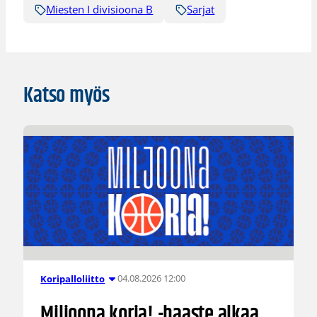
Miesten I divisioona B
Sarjat
Katso myös
04.08.2026 12:00
Koripalloliitto
Miljoona koria! -haaste alkaa