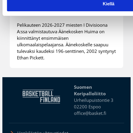
Kiellä
Huimaa
Pelikauteen 2026-2027 miesten I Divisioona
A:ssa valmistautuva Äänekosken Huima on
kiinnittänyt ensimmäisen
ulkomaalaispelaajansa. Äänekoskelle saapuu
tulevaksi kaudeksi 196-senttinen, 2002 syntynyt
Ethan Pickett.
Suomen
Koripalloliitto
Urheilupuistontie 3
02200 Espoo
office@basket.fi
Henkilöstön yhteystiedot