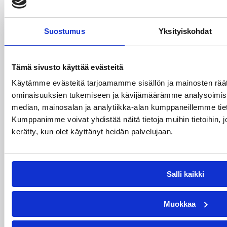
Suostumus
Yksityiskohdat
Tämä sivusto käyttää evästeitä
Käytämme evästeitä tarjoamamme sisällön ja mainosten räät
ominaisuuksien tukemiseen ja kävijämäärämme analysoimise
median, mainosalan ja analytiikka-alan kumppaneillemme tiet
Kumppanimme voivat yhdistää näitä tietoja muihin tietoihin, joit
kerätty, kun olet käyttänyt heidän palvelujaan.
Salli kaikki
21.07.2026 07:23
Miesten I divisioona A
Muokkaa
Ethan Pickett vahvistaa