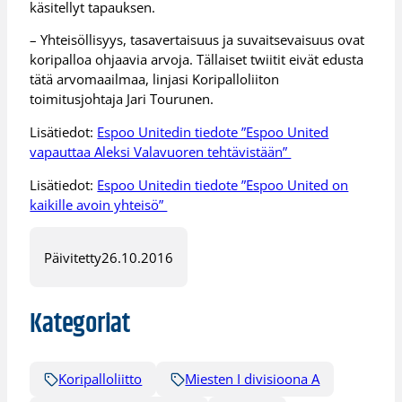
käsitellyt tapauksen.
– Yhteisöllisyys, tasavertaisuus ja suvaitsevaisuus ovat
koripalloa ohjaavia arvoja. Tällaiset twiitit eivät edusta
tätä arvomaailmaa, linjasi Koripalloliiton
toimitusjohtaja Jari Tourunen.
Lisätiedot:
Espoo Unitedin tiedote ”Espoo United
vapauttaa Aleksi Valavuoren tehtävistään”
Lisätiedot:
Espoo Unitedin tiedote ”Espoo United on
kaikille avoin yhteisö”
Päivitetty
26.10.2016
Kategoriat
Koripalloliitto
Miesten I divisioona A