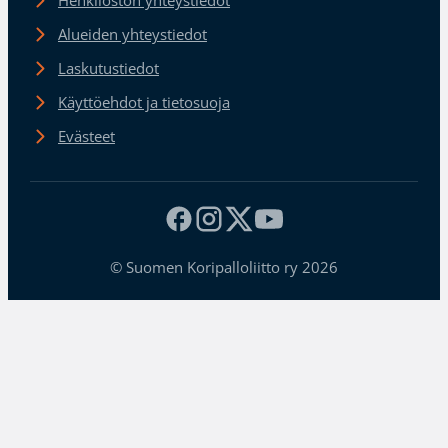
Alueiden yhteystiedot
Laskutustiedot
Käyttöehdot ja tietosuoja
Evästeet
© Suomen Koripalloliitto ry 2026