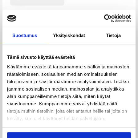
Kategoriat
Suostumus
Yksityiskohdat
Tietoja
Erotuomarit
Koripalloliitto
Läntinen alue
Tämä sivusto käyttää evästeitä
Käytämme evästeitä tarjoamamme sisällön ja mainosten
räätälöimiseen, sosiaalisen median ominaisuuksien
tukemiseen ja kävijämäärämme analysoimiseen. Lisäksi
Katso myös
jaamme sosiaalisen median, mainosalan ja analytiikka-
alan kumppaneillemme tietoja siitä, miten käytät
sivustoamme. Kumppanimme voivat yhdistää näitä
tietoja muihin tietoihin, joita olet antanut heille tai joita on
kerätty, kun olet käyttänyt heidän palvelujaan.