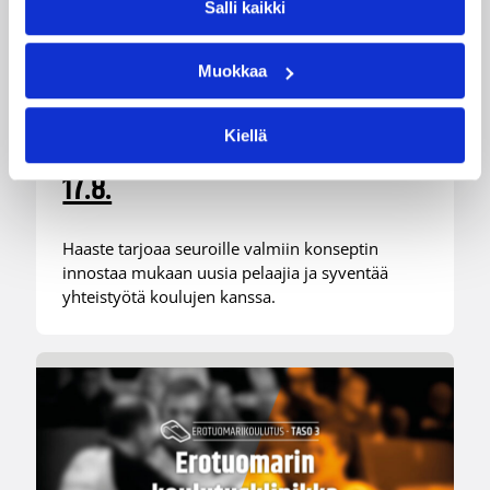
Salli kaikki
Muokkaa
04.08.2026 12:00
Koripalloliitto
Kiellä
Miljoona koria! -haaste alkaa
17.8.
Haaste tarjoaa seuroille valmiin konseptin
innostaa mukaan uusia pelaajia ja syventää
yhteistyötä koulujen kanssa.