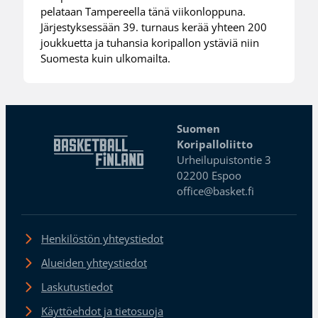
pelataan Tampereella tänä viikonloppuna.
Järjestyksessään 39. turnaus kerää yhteen 200
joukkuetta ja tuhansia koripallon ystäviä niin
Suomesta kuin ulkomailta.
Suomen
Koripalloliitto
Urheilupuistontie 3
02200 Espoo
office@basket.fi
Henkilöstön yhteystiedot
Alueiden yhteystiedot
Laskutustiedot
Käyttöehdot ja tietosuoja