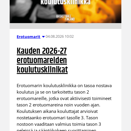
04.08.2026 10:02
Erotuomarit
Kauden 2026-27
erotuomareiden
koulutusklinikat
Erotuomarin koulutusklinikka on tasoa nostava
koulutus ja se on tarkoitettu tason 2
erotuomareille, jotka ovat aktiivisesti toimineet
tason 2 erotuomareina noin vuoden ajan.
Koulutuksen aikana kouluttajat arvioivat
nostetaanko erotuomari tasolle 3. Tason
nostoon vaaditaan valmius toimia tason 3
peleissä ja sääntökokeen suorittaminen