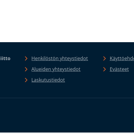
iitto
Henkilöstön yhteystiedot
Käyttöehdo
Alueiden yhteystiedot
Evästeet
Laskutustiedot