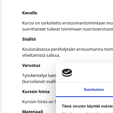
Kenelle
Kurssi on tarkoitettu erotuomaritoimintaan muka
suorittaneet tulevat toimimaan nuorisoerotuoma
Sisältö
Koulutuksessa perehdytään erotuomarina toimimis
viheltämistä salissa.
Varustus
Työskentelyä luentotilassa ja salissa, varustuks
(kurssilaiset osallistuvat itse tekemällä/kokeilem
Suostumus
Kurssin hinta
Kurssin hinta on 55 euroa, mikä sisältää koulutu
Tämä sivusto käyttää eväste
Materiaali