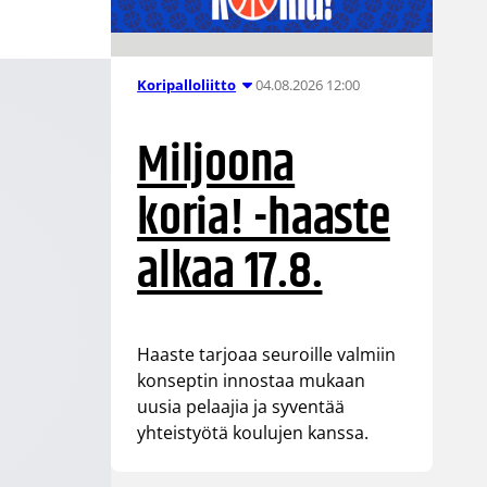
04.08.2026 12:00
Koripalloliitto
Miljoona
koria! -haaste
alkaa 17.8.
Haaste tarjoaa seuroille valmiin
konseptin innostaa mukaan
uusia pelaajia ja syventää
yhteistyötä koulujen kanssa.