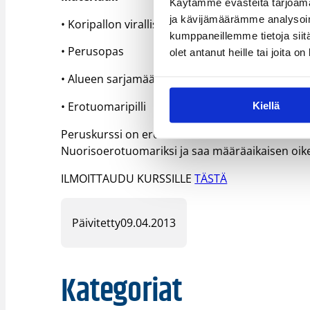
Käytämme evästeitä tarjoama
ja kävijämäärämme analysoim
• Koripallon viralliset pelisäännöt
kumppaneillemme tietoja siitä
• Perusopas
olet antanut heille tai joita o
• Alueen sarjamääräykset
• Erotuomaripilli
Kiellä
Peruskurssi on erotuomarikoulutuksen ensimmäin
Nuorisoerotuomariksi ja saa määräaikaisen oikeu
ILMOITTAUDU KURSSILLE
TÄSTÄ
Päivitetty
09.04.2013
Kategoriat