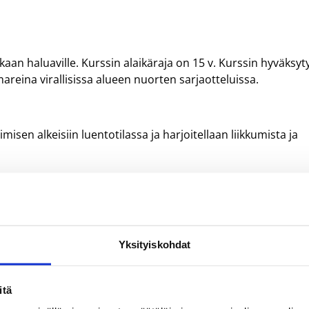
an haluaville. Kurssin alaikäraja on 15 v. Kurssin hyväksyty
reina virallisissa alueen nuorten sarjaotteluissa.
en alkeisiin luentotilassa ja harjoitellaan liikkumista ja
ena muistiinpanovälineet salivarustus kurssin 2. iltana
alla saliharjoitukseen).
Yksityiskohdat
ksen ja materiaalit. Maksu laskutetaan kurssin jälkeen.
itä