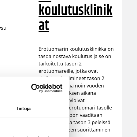
koulutusklinik
at
sti
Erotuomarin koulutusklinikka on
tasoa nostava koulutus ja se on
tarkoitettu tason 2
erotuomareille, jotka ovat
aktiivisesti toimineet tason 2
erotuomareina noin vuoden
ajan. Koulutuksen aikana
kouluttajat arvioivat
nostetaanko erotuomari tasolle
Tietoja
3. Tason nostoon vaaditaan
valmius toimia tason 3 peleissä
ja sääntökokeen suorittaminen