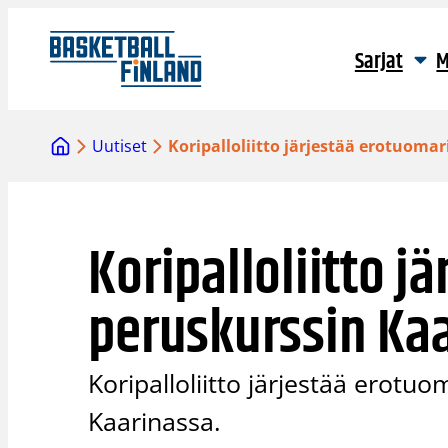
Siirry
sisältöön
Sarjat
M
Uutiset
Koripalloliitto järjestää erotuoma
Koripalloliitto j
peruskurssin Ka
Koripalloliitto järjestää erotu
Kaarinassa.