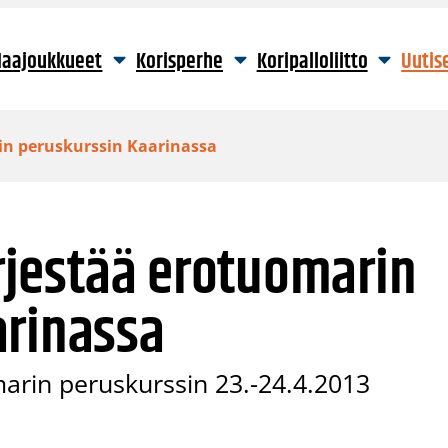
aajoukkueet
Korisperhe
Koripalloliitto
Uutis
rin peruskurssin Kaarinassa
ärjestää erotuomarin
arinassa
omarin peruskurssin 23.-24.4.2013