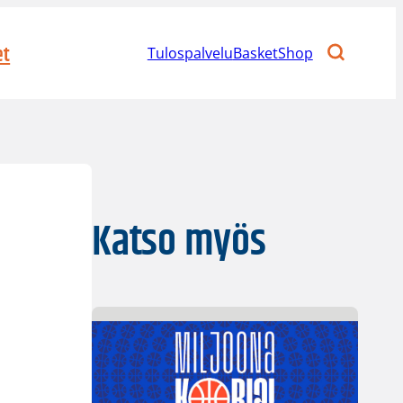
et
Tulospalvelu
BasketShop
Katso myös