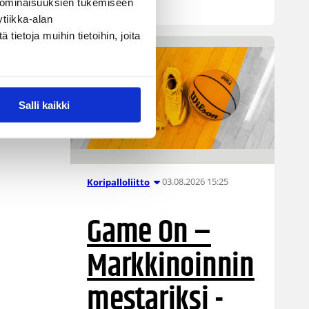
hyväksytysti.
 ominaisuuksien tukemiseen
tiikka-alan
ietoja muihin tietoihin, joita
Salli kaikki
03.08.2026 15:25
Koripalloliitto
Game On –
Markkinoinnin
mestariksi -