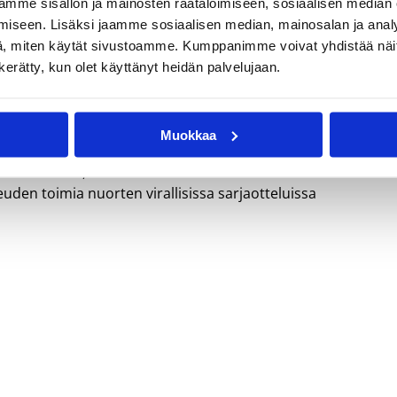
mme sisällön ja mainosten räätälöimiseen, sosiaalisen median
iseen. Lisäksi jaamme sosiaalisen median, mainosalan ja analy
, miten käytät sivustoamme. Kumppanimme voivat yhdistää näitä t
n kerätty, kun olet käyttänyt heidän palvelujaan.
Muokkaa
en kurssi, kesto 6 h. Tällä koulutuksella tulee
den toimia nuorten virallisissa sarjaotteluissa