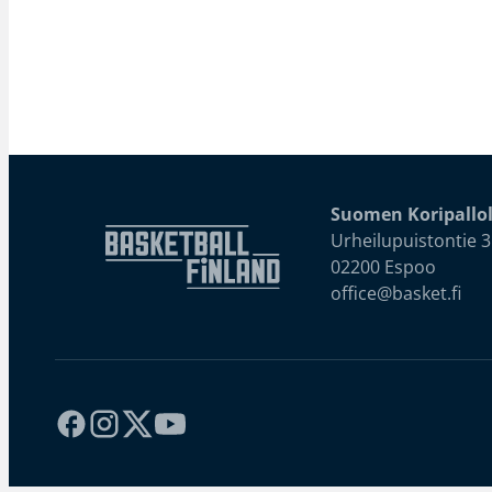
Suomen Koripallol
Urheilupuistontie 3
02200 Espoo
office@basket.fi