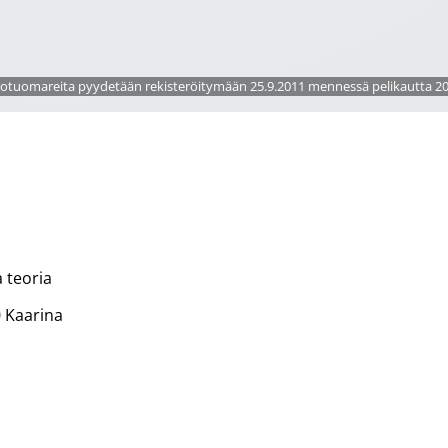
rotuomareita pyydetään rekisteröitymään 25.9.2011 mennessä pelikautta 20
a teoria
0 Kaarina