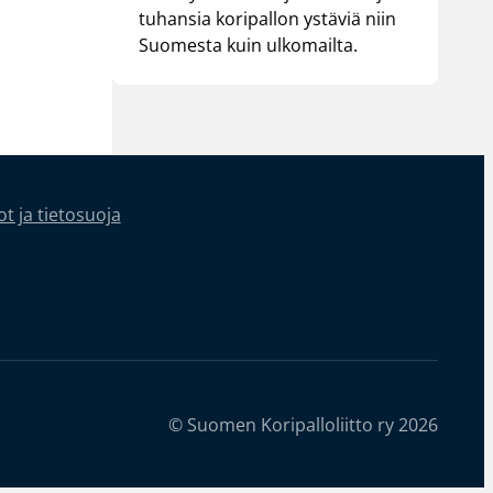
tuhansia koripallon ystäviä niin
Suomesta kuin ulkomailta.
t ja tietosuoja
© Suomen Koripalloliitto ry 2026