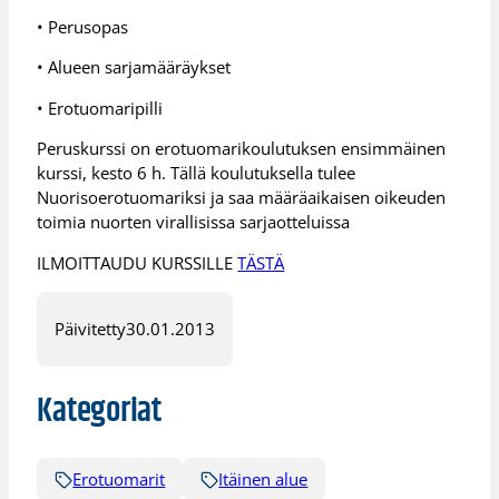
• Perusopas
• Alueen sarjamääräykset
• Erotuomaripilli
Peruskurssi on erotuomarikoulutuksen ensimmäinen
kurssi, kesto 6 h. Tällä koulutuksella tulee
Nuorisoerotuomariksi ja saa määräaikaisen oikeuden
toimia nuorten virallisissa sarjaotteluissa
ILMOITTAUDU KURSSILLE
TÄSTÄ
Päivitetty
30.01.2013
Kategoriat
Erotuomarit
Itäinen alue