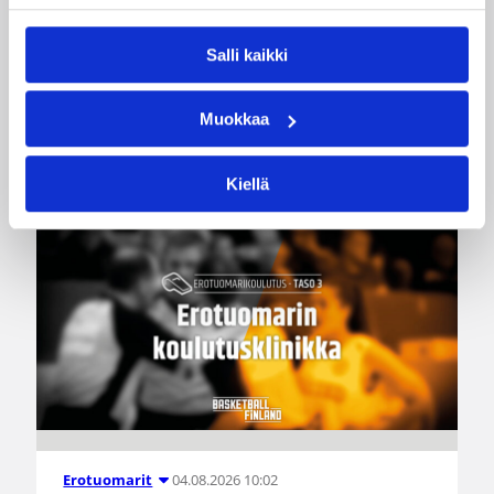
Miljoona koria! -haaste alkaa
17.8.
Salli kaikki
Haaste tarjoaa seuroille valmiin konseptin
Muokkaa
innostaa mukaan uusia pelaajia ja syventää
yhteistyötä koulujen kanssa.
Kiellä
04.08.2026 10:02
Erotuomarit