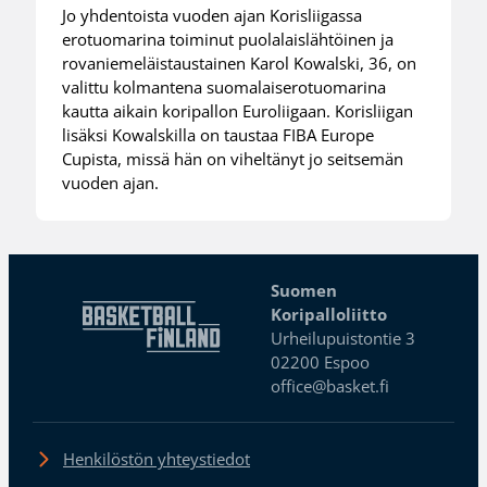
Jo yhdentoista vuoden ajan Korisliigassa
erotuomarina toiminut puolalaislähtöinen ja
rovaniemeläistaustainen Karol Kowalski, 36, on
valittu kolmantena suomalaiserotuomarina
kautta aikain koripallon Euroliigaan. Korisliigan
lisäksi Kowalskilla on taustaa FIBA Europe
Cupista, missä hän on viheltänyt jo seitsemän
vuoden ajan.
Suomen
Koripalloliitto
Urheilupuistontie 3
02200 Espoo
office@basket.fi
Henkilöstön yhteystiedot