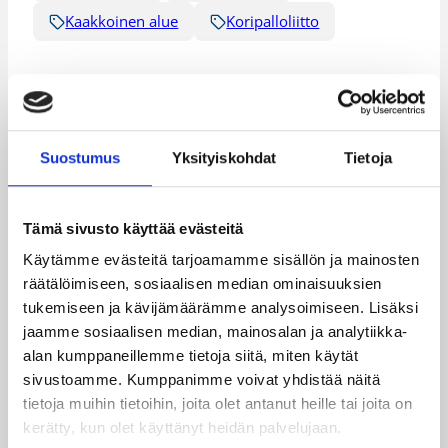
Kaakkoinen alue
Koripalloliitto
Katso myös
Suostumus
Yksityiskohdat
Tietoja
Tämä sivusto käyttää evästeitä
Käytämme evästeitä tarjoamamme sisällön ja mainosten
räätälöimiseen, sosiaalisen median ominaisuuksien
tukemiseen ja kävijämäärämme analysoimiseen. Lisäksi
jaamme sosiaalisen median, mainosalan ja analytiikka-
alan kumppaneillemme tietoja siitä, miten käytät
sivustoamme. Kumppanimme voivat yhdistää näitä
04.08.2026 12:00
Koripalloliitto
tietoja muihin tietoihin, joita olet antanut heille tai joita on
kerätty, kun olet käyttänyt heidän palvelujaan.