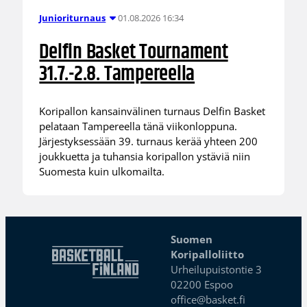
01.08.2026 16:34
Junioriturnaus
Delfin Basket Tournament
31.7.-2.8. Tampereella
Koripallon kansainvälinen turnaus Delfin Basket
pelataan Tampereella tänä viikonloppuna.
Järjestyksessään 39. turnaus kerää yhteen 200
joukkuetta ja tuhansia koripallon ystäviä niin
Suomesta kuin ulkomailta.
Suomen
Koripalloliitto
Urheilupuistontie 3
02200 Espoo
office@basket.fi