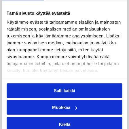
Katso myös
Tämä sivusto käyttää evästeitä
Käytämme evästeitä tarjoamamme sisällön ja mainosten
räätälöimiseen, sosiaalisen median ominaisuuksien
tukemiseen ja kävijämäärämme analysoimiseen. Lisäksi
jaamme sosiaalisen median, mainosalan ja analytiikka-
alan kumppaneillemme tietoja siitä, miten käytät
sivustoamme. Kumppanimme voivat yhdistää näitä
tietoja muihin tietoihin, joita olet antanut heille tai joita on
kerätty, kun olet käyttänyt heidän palvelujaan.
04.08.2026 12:00
Koripalloliitto
Miljoona koria! -haaste alkaa
Salli kaikki
17.8.
Muokkaa
Haaste tarjoaa seuroille valmiin konseptin
innostaa mukaan uusia pelaajia ja syventää
Kiellä
yhteistyötä koulujen kanssa.