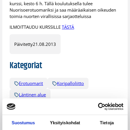
kurssi, kesto 6 h. Tällä koulutuksella tulee
Nuorisoerotuomariksi ja saa määräaikaisen oikeuden
toimia nuorten virallisissa sarjaotteluissa
ILMOITTAUDU KURSSILLE
TÄSTÄ
Päivitetty
21.08.2013
Kategoriat
Erotuomarit
Koripalloliitto
Läntinen alue
Suostumus
Yksityiskohdat
Tietoja