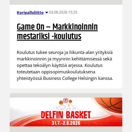
03.08.2026 15:25
Koripalloliitto
Game On – Markkinoinnin
mestariksi -koulutus
Koulutus tukee seuroja ja liikunta-alan yrityksiä
markkinoinnin ja myynnin kehittämisessä sekä
opettaa tekoälyn käyttöä arjessa. Koulutus
toteutetaan oppisopimuskoulutuksena
yhteistyössä Business College Helsingin kanssa.