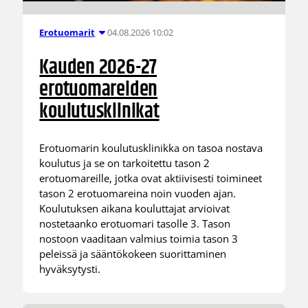
04.08.2026 10:02
Erotuomarit
Kauden 2026-27
erotuomareiden
koulutusklinikat
Erotuomarin koulutusklinikka on tasoa nostava
koulutus ja se on tarkoitettu tason 2
erotuomareille, jotka ovat aktiivisesti toimineet
tason 2 erotuomareina noin vuoden ajan.
Koulutuksen aikana kouluttajat arvioivat
nostetaanko erotuomari tasolle 3. Tason
nostoon vaaditaan valmius toimia tason 3
peleissä ja sääntökokeen suorittaminen
hyväksytysti.