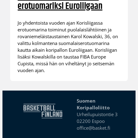
erotuomariksi Euroliigaan
Jo yhdentoista vuoden ajan Korisliigassa
erotuomarina toiminut puolalaislähtöinen ja
rovaniemeläistaustainen Karol Kowalski, 36, on
valittu kolmantena suomalaiserotuomarina
kautta aikain koripallon Euroliigaan. Korisliigan
lisäksi Kowalskilla on taustaa FIBA Europe
Cupista, missä hän on viheltänyt jo seitsemän
vuoden ajan.
Suomen
Koripalloliitto
Urheilupuistontie 3
02200 Espoo
office@basket.fi