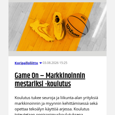
03.08.2026 15:25
Koripalloliitto
Game On – Markkinoinnin
mestariksi -koulutus
Koulutus tukee seuroja ja liikunta-alan yrityksiä
markkinoinnin ja myynnin kehittämisessä sekä
opettaa tekoälyn käyttöä arjessa. Koulutus
toteutetaan oppisopimuskoulutuksena