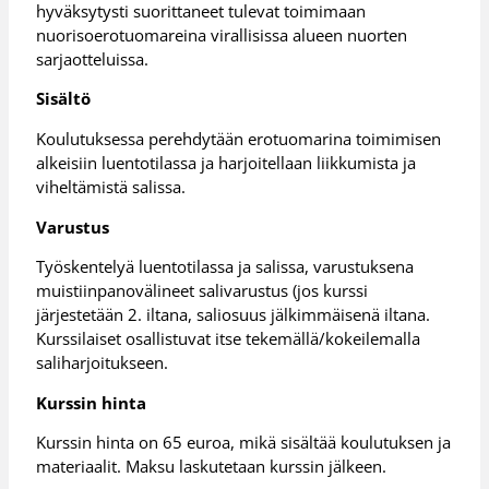
hyväksytysti suorittaneet tulevat toimimaan
nuorisoerotuomareina virallisissa alueen nuorten
sarjaotteluissa.
Sisältö
Koulutuksessa perehdytään erotuomarina toimimisen
alkeisiin luentotilassa ja harjoitellaan liikkumista ja
viheltämistä salissa.
Varustus
Työskentelyä luentotilassa ja salissa, varustuksena
muistiinpanovälineet salivarustus (jos kurssi
järjestetään 2. iltana, saliosuus jälkimmäisenä iltana.
Kurssilaiset osallistuvat itse tekemällä/kokeilemalla
saliharjoitukseen.
Kurssin hinta
Kurssin hinta on 65 euroa, mikä sisältää koulutuksen ja
materiaalit. Maksu laskutetaan kurssin jälkeen.