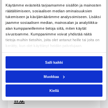
Käytämme evästeitä tarjoamamme sisällön ja mainosten
räätälöimiseen, sosiaalisen median ominaisuuksien
Katso myös
tukemiseen ja kävijämäärämme analysoimiseen. Lisäksi
jaamme sosiaalisen median, mainosalan ja analytiikka-
alan kumppaneillemme tietoja siitä, miten käytät
sivustoamme. Kumppanimme voivat yhdistää näitä
tietoja muihin tietoihin, joita olet antanut heille tai joita on
kerätty, kun olet käyttänyt heidän palvelujaan.
Salli kaikki
Muokkaa
04.08.2026 12:00
Koripalloliitto
Miljoona koria! -haaste alkaa
Kiellä
17.8.