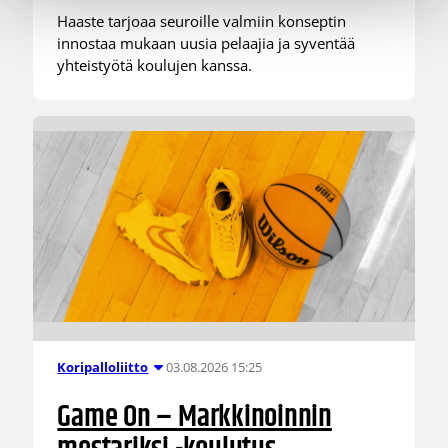
Haaste tarjoaa seuroille valmiin konseptin
innostaa mukaan uusia pelaajia ja syventää
yhteistyötä koulujen kanssa.
03.08.2026 15:25
Koripalloliitto
Game On – Markkinoinnin