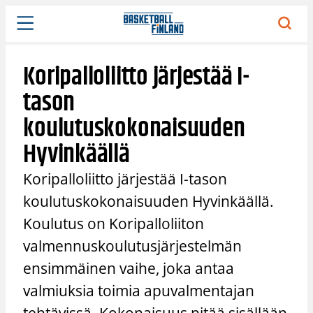
Siirry
sisältöön
Koripalloliitto järjestää I-
tason
koulutuskokonaisuuden
Hyvinkäällä
Koripalloliitto järjestää I-tason
koulutuskokonaisuuden Hyvinkäällä.
Koulutus on Koripalloliiton
valmennuskoulutusjärjestelmän
ensimmäinen vaihe, joka antaa
valmiuksia toimia apuvalmentajan
tehtävissä. Kokonaisuus pitää sisällään