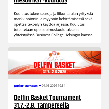
mestariksi -koulutus
Koulutus tukee seuroja ja liikunta-alan yrityksiä
markkinoinnin ja myynnin kehittämisessä sekä
opettaa tekoälyn käyttöä arjessa. Koulutus
toteutetaan oppisopimuskoulutuksena
yhteistyössä Business College Helsingin kanssa.
01.08.2026 16:34
Junioriturnaus
Delfin Basket Tournament
31.7.-2.8. Tampereella