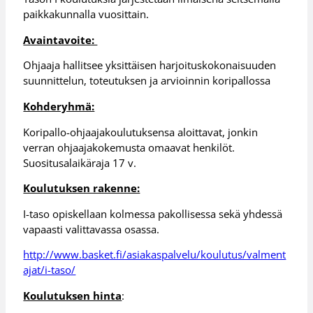
paikkakunnalla vuosittain.
Avaintavoite:
Ohjaaja hallitsee yksittäisen harjoituskokonaisuuden
suunnittelun, toteutuksen ja arvioinnin koripallossa
Kohderyhmä:
Koripallo-ohjaajakoulutuksensa aloittavat, jonkin
verran ohjaajakokemusta omaavat henkilöt.
Suositusalaikäraja 17 v.
Koulutuksen rakenne:
I-taso opiskellaan kolmessa pakollisessa sekä yhdessä
vapaasti valittavassa osassa.
http://www.basket.fi/asiakaspalvelu/koulutus/valment
ajat/i-taso/
Koulutuksen hinta
: