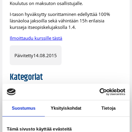
Koulutus on maksuton osallistujalle.
I-tason hyväksytty suorittaminen edellyttää 100%
läsnäoloa jaksoilla sekä vähintään 15h erilaisia
kursseja itseopiskelujaksolla 1.4.
Ilmoittaudu kurssille tästä
Päivitetty
14.08.2015
Kategoriat
Eteläinen alue
Kaakkoinen alue
Koripalloliitto
Koulutus
Suostumus
Yksityiskohdat
Tietoja
Läntinen alue
Valmentajat
Tämä sivusto käyttää evästeitä