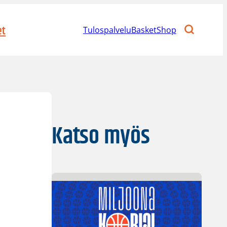
et
Tulospalvelu
BasketShop
Katso myös