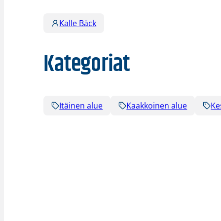
Kalle Bäck
Kategoriat
Itäinen alue
Kaakkoinen alue
Ke