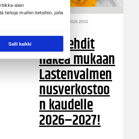
tiikka-alan
ietoja muihin tietoihin, joita
09.07.2026 20:02
Alueet
Vielä ehdit
Salli kaikki
hakea mukaan
Lastenvalmen
nusverkostoo
n kaudelle
2026–2027!