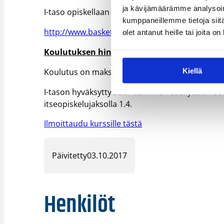
ja kävijämäärämme analysoim
I-taso opiskellaan kolmessa pakollisessa sekä y
kumppaneillemme tietoja siitä
http://www.basket.fi/asiakaspalvelu/koulutus/va
olet antanut heille tai joita o
Koulutuksen hinta
:
Kiellä
Koulutus on maksuton osallistujalle.
I-tason hyväksytty suorittaminen edellyttää 100%
itseopiskelujaksolla 1.4.
Ilmoittaudu kurssille tästä
Päivitetty
03.10.2017
Henkilöt