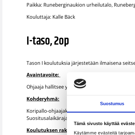
Paikka: Runeberginaukion urheilutalo, Runeberg
Kouluttaja: Kalle Bäck
I-taso, 2op
Tason I koulutuksia järjestetään ilmaisena seits
Avaintavoite:
Ohjaaja hallitsee yksittäisen harjoituskokonais
Kohderyhmä:
Suostumus
Koripallo-ohjaajakoulutuksensa aloittavat, jon
Suositusalaikäraja 17 v.
Tämä sivusto käyttää eväste
Koulutuksen rakenne:
Käytämme evästeitä tarjoama