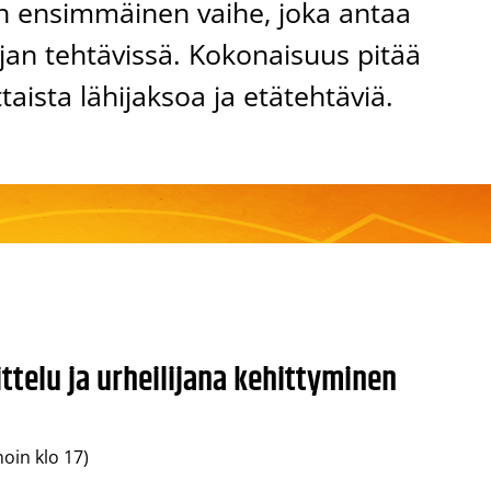
n ensimmäinen vaihe, joka antaa
jan tehtävissä. Kokonaisuus pitää
aista lähijaksoa ja etätehtäviä.
oittelu ja urheilijana kehittyminen
noin klo 17)