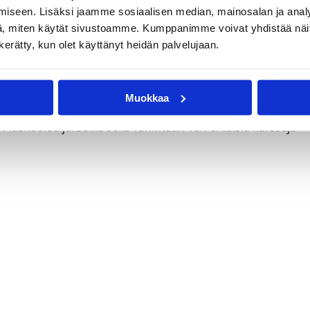
iseen. Lisäksi jaamme sosiaalisen median, mainosalan ja analy
hdessä vapaasti valittavassa osassa.
, miten käytät sivustoamme. Kumppanimme voivat yhdistää näitä t
lmentajat/i-taso/
n kerätty, kun olet käyttänyt heidän palvelujaan.
Muokkaa
 läsnäoloa jaksoilla sekä vähintään 15h erilaisia kursseja