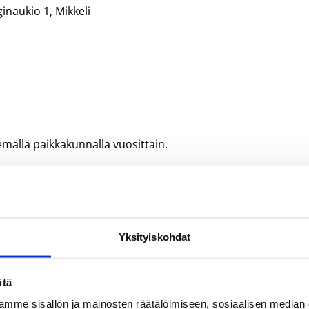
inaukio 1, Mikkeli
emällä paikkakunnalla vuosittain.
uuden suunnittelun, toteutuksen ja arvioinnin koripallossa
Yksityiskohdat
kin verran ohjaajakokemusta omaavat henkilöt.
itä
mme sisällön ja mainosten räätälöimiseen, sosiaalisen median