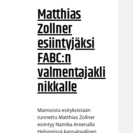
Matthias
Zollner
esiintyjäksi
FABC:n
valmentajakli
nikkalle
Mainioista esityksistään
tunnettu Matthias Zollner
esiintyy Namika Areenalla
Helsingissä kansainvälisen