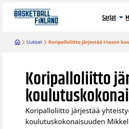
Siirry
sisältöön
Sarjat
M
Uutiset
Koripalloliitto järjestää I-tason 
Koripalloliitto jä
koulutuskokonai
Koripalloliitto järjestää yhtei
koulutuskokonaisuuden Mikkelis