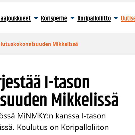
aajoukkueet
Korisperhe
Koripalloliitto
Uutis
koulutuskokonaisuuden Mikkelissä
rjestää I-tason
suuden Mikkelissä
styössä MiNMKY:n kanssa I-tason
sä. Koulutus on Koripalloliiton