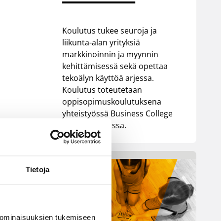
Koulutus tukee seuroja ja
liikunta-alan yrityksiä
markkinoinnin ja myynnin
kehittämisessä sekä opettaa
tekoälyn käyttöä arjessa.
Koulutus toteutetaan
oppisopimuskoulutuksena
yhteistyössä Business College
Helsingin kanssa.
Tietoja
 ominaisuuksien tukemiseen