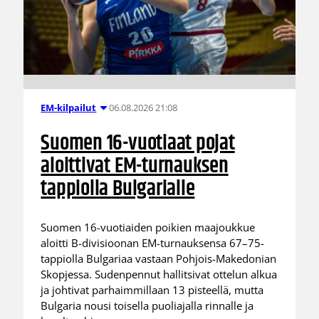
06.08.2026 21:08
EM-kilpailut
Suomen 16-vuotiaat pojat
aloittivat EM-turnauksen
tappiolla Bulgarialle
Suomen 16-vuotiaiden poikien maajoukkue
aloitti B-divisioonan EM-turnauksensa 67–75-
tappiolla Bulgariaa vastaan Pohjois-Makedonian
Skopjessa. Sudenpennut hallitsivat ottelun alkua
ja johtivat parhaimmillaan 13 pisteellä, mutta
Bulgaria nousi toisella puoliajalla rinnalle ja