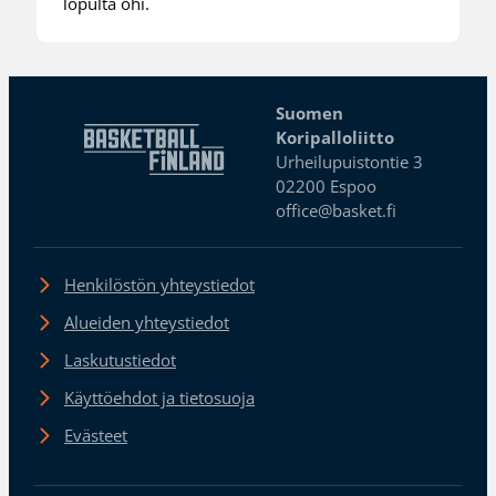
lopulta ohi.
Suomen
Koripalloliitto
Urheilupuistontie 3
02200 Espoo
office@basket.fi
Henkilöstön yhteystiedot
Alueiden yhteystiedot
Laskutustiedot
Käyttöehdot ja tietosuoja
Evästeet