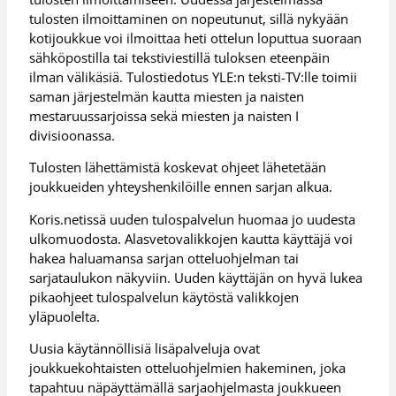
tulosten ilmoittaminen on nopeutunut, sillä nykyään
kotijoukkue voi ilmoittaa heti ottelun loputtua suoraan
sähköpostilla tai tekstiviestillä tuloksen eteenpäin
ilman välikäsiä. Tulostiedotus YLE:n teksti-TV:lle toimii
saman järjestelmän kautta miesten ja naisten
mestaruussarjoissa sekä miesten ja naisten I
divisioonassa.
Tulosten lähettämistä koskevat ohjeet lähetetään
joukkueiden yhteyshenkilöille ennen sarjan alkua.
Koris.netissä uuden tulospalvelun huomaa jo uudesta
ulkomuodosta. Alasvetovalikkojen kautta käyttäjä voi
hakea haluamansa sarjan otteluohjelman tai
sarjataulukon näkyviin. Uuden käyttäjän on hyvä lukea
pikaohjeet tulospalvelun käytöstä valikkojen
yläpuolelta.
Uusia käytännöllisiä lisäpalveluja ovat
joukkuekohtaisten otteluohjelmien hakeminen, joka
tapahtuu näpäyttämällä sarjaohjelmasta joukkueen