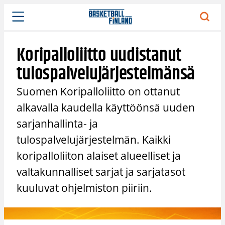
Siirry
sisältöön
Koripalloliitto uudistanut
tulospalvelujärjestelmänsä
Suomen Koripalloliitto on ottanut
alkavalla kaudella käyttöönsä uuden
sarjanhallinta- ja
tulospalvelujärjestelmän. Kaikki
koripalloliiton alaiset alueelliset ja
valtakunnalliset sarjat ja sarjatasot
kuuluvat ohjelmiston piiriin.