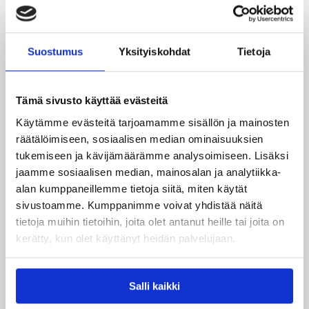
Susiladiesin puolustus rautaa
Tukholmassa –
Suostumus
Yksityiskohdat
Tietoja
harvinaislaatuinen voitto
Liettuasta
Tämä sivusto käyttää evästeitä
Käytämme evästeitä tarjoamamme sisällön ja mainosten
Susiladies nappasi harvinaislaatuisen voiton
räätälöimiseen, sosiaalisen median ominaisuuksien
Liettuasta Tukholmassa pelatussa maaottelussa.
tukemiseen ja kävijämäärämme analysoimiseen. Lisäksi
Susiladies voitti vakuuttavasti Liettuan 81-70
jaamme sosiaalisen median, mainosalan ja analytiikka-
(48-36) Elina Aarnisalon 22 pisteen
alan kumppaneillemme tietoja siitä, miten käytät
johdattamana. Suomi pelaa Tukholmassa vielä
sivustoamme. Kumppanimme voivat yhdistää näitä
toisen ottelun, kun huomenna vastaan tulee
tietoja muihin tietoihin, joita olet antanut heille tai joita on
Ruotsi.
kerätty, kun olet käyttänyt heidän palvelujaan.
Salli kaikki