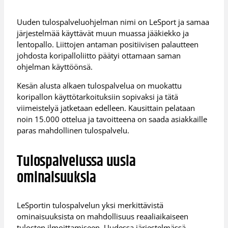
Uuden tulospalveluohjelman nimi on LeSport ja samaa
järjestelmää käyttävät muun muassa jääkiekko ja
lentopallo. Liittojen antaman positiivisen palautteen
johdosta koripalloliitto päätyi ottamaan saman
ohjelman käyttöönsä.
Kesän alusta alkaen tulospalvelua on muokattu
koripallon käyttötarkoituksiin sopivaksi ja tätä
viimeistelyä jatketaan edelleen. Kausittain pelataan
noin 15.000 ottelua ja tavoitteena on saada asiakkaille
paras mahdollinen tulospalvelu.
Tulospalvelussa uusia
ominaisuuksia
LeSportin tulospalvelun yksi merkittävistä
ominaisuuksista on mahdollisuus reaaliaikaiseen
tulosten ilmoittamiseen. Uudessa järjestelmässä