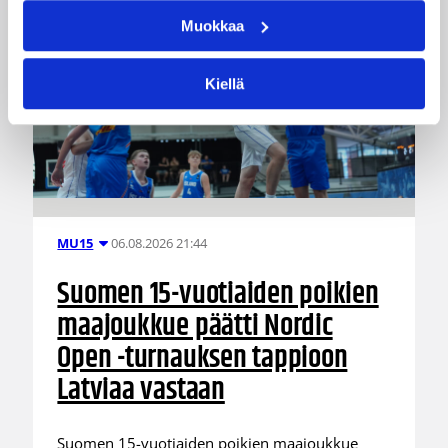
Muokkaa
Kiellä
06.08.2026 21:44
MU15
Suomen 15-vuotiaiden poikien
maajoukkue päätti Nordic
Open -turnauksen tappioon
Latviaa vastaan
Suomen 15-vuotiaiden poikien maajoukkue