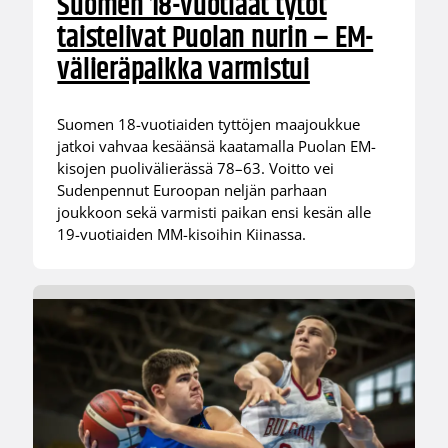
Suomen 18-vuotiaat tytöt
taistelivat Puolan nurin – EM-
välieräpaikka varmistui
Suomen 18-vuotiaiden tyttöjen maajoukkue
jatkoi vahvaa kesäänsä kaatamalla Puolan EM-
kisojen puolivälierässä 78–63. Voitto vei
Sudenpennut Euroopan neljän parhaan
joukkoon sekä varmisti paikan ensi kesän alle
19-vuotiaiden MM-kisoihin Kiinassa.