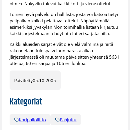
nimeä. Näkyviin tulevat kaikki koti- ja vierasottelut.
Toinen hyvä palvelu on hallilista, josta voi katsoa tietyn
pelipaikan kaikki pelattavat ottelut. Näpäyttämällä
esimerkiksi Jyväkylän Monitoimihallia listaan kirjautuu
kaikki järjestelmään tehdyt ottelut eri sarjatasoilla.
Kaikki alueiden sarjat eivät ole vielä valmiina ja niitä
rakennetaan tulospalveluun parasta aikaa.
Järjestelmässä oli muutama päivä sitten yhteensä 5631
ottelua, 60 eri sarjaa ja 106 eri lohkoa.
Päivitetty
05.10.2005
Kategoriat
Koripalloliitto
Pääjuttu