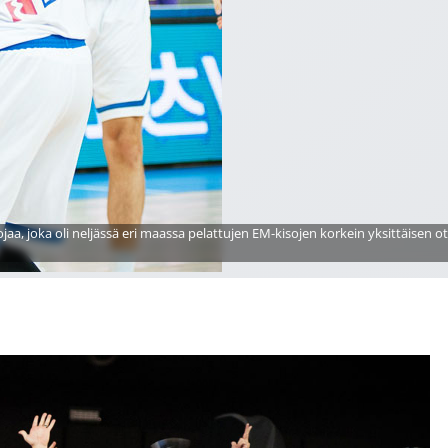
jaa, joka oli neljässä eri maassa pelattujen EM-kisojen korkein yksittäisen o