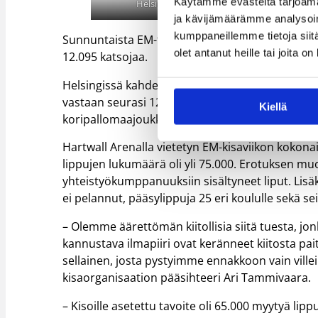
Käytämme evästeitä tarjoama
Helsingin ikimuistoisessa EM-huumassa vier
ja kävijämäärämme analysoim
kumppaneillemme tietoja siitä
Sunnuntaista EM-finaalia ja Slovenian historiall
olet antanut heille tai joita o
12.095 katsojaa.
Helsingissä kahdessa ottelussa yllettiin finaal
vastaan seurasi 12.167 ja ottelua Kreikkaa vas
Kiellä
koripallomaajoukkueiden kaikkien aikojen katso
Hartwall Arenalla vietetyn EM-kisaviikon kokona
lippujen lukumäärä oli yli 75.000. Erotuksen muod
yhteistyökumppanuuksiin sisältyneet liput. Lisä
ei pelannut, pääsylippuja 25 eri koululle sekä
– Olemme äärettömän kiitollisia siitä tuesta, jon
kannustava ilmapiiri ovat keränneet kiitosta paits
sellainen, josta pystyimme ennakkoon vain vill
kisaorganisaation pääsihteeri Ari Tammivaara.
– Kisoille asetettu tavoite oli 65.000 myytyä lippu