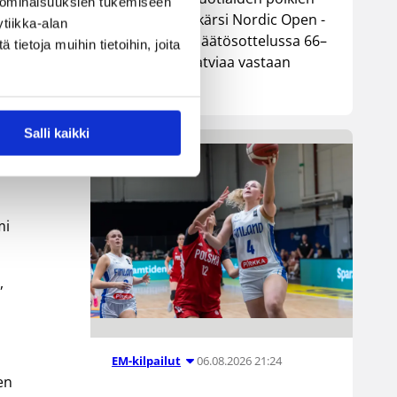
 ominaisuuksien tukemiseen
maajoukkue kärsi Nordic Open -
tiikka-alan
turnauksen päätösottelussa 66–
ietoja muihin tietoihin, joita
la
74-tappion Latviaa vastaan
Lohjalla.
a
en
Salli kaikki
mi
,
06.08.2026 21:24
EM-kilpailut
sen