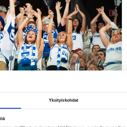
Yksityiskohdat
itä