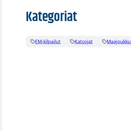
Kategoriat
EM-kilpailut
Katsojat
Maajoukku