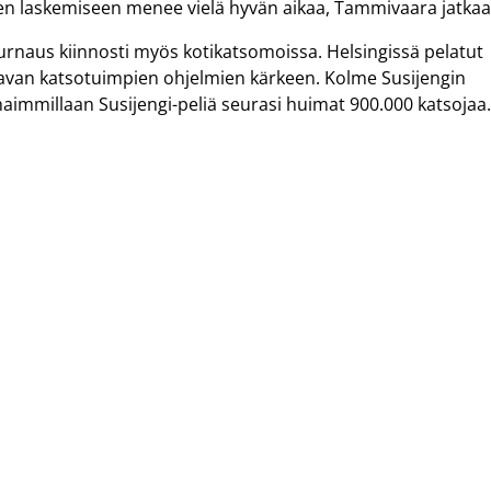
 sen laskemiseen menee vielä hyvän aikaa, Tammivaara jatkaa
-turnaus kiinnosti myös kotikatsomoissa. Helsingissä pelatut
anavan katsotuimpien ohjelmien kärkeen. Kolme Susijengin
arhaimmillaan Susijengi-peliä seurasi huimat 900.000 katsojaa