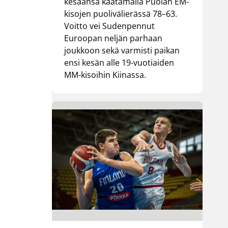
kesäänsä kaatamalla Puolan EM-
kisojen puolivälierässä 78–63.
Voitto vei Sudenpennut
Euroopan neljän parhaan
joukkoon sekä varmisti paikan
ensi kesän alle 19-vuotiaiden
MM-kisoihin Kiinassa.