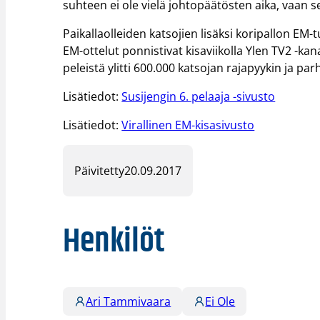
suhteen ei ole vielä johtopäätösten aika, vaan
Paikallaolleiden katsojien lisäksi koripallon EM
EM-ottelut ponnistivat kisaviikolla Ylen TV2 -k
peleistä ylitti 600.000 katsojan rajapyykin ja p
Lisätiedot:
Susijengin 6. pelaaja -sivusto
Lisätiedot:
Virallinen EM-kisasivusto
Päivitetty
20.09.2017
Henkilöt
Ari Tammivaara
Ei Ole