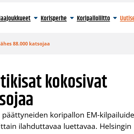
aajoukkueet
Korisperhe
Koripalloliitto
Uutis
lähes 88.000 katsojaa
tikisat kokosivat
sojaa
 päättyneiden koripallon EM-kilpailuid
ittain ilahduttavaa luettavaa. Helsingin