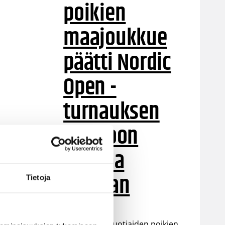
poikien
maajoukkue
päätti Nordic
Open -
turnauksen
tappioon
Latviaa
vastaan
Tietoja
Suomen 15-vuotiaiden poikien