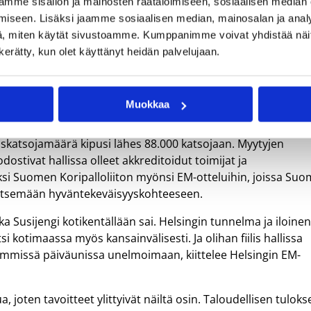
mme sisällön ja mainosten räätälöimiseen, sosiaalisen median
aili yhteensä lähes 88.000 katsojaa. Kuvat: Tuomas Vitikainen.
iseen. Lisäksi jaamme sosiaalisen median, mainosalan ja analy
, miten käytät sivustoamme. Kumppanimme voivat yhdistää näitä t
isia mestaruusjuhlia todisti Istanbulissa, Sinam Erden Arenal
n kerätty, kun olet käyttänyt heidän palvelujaan.
iakin korkeampiin lukemiin, kun Susijengin EM-avausta Ranska
taan peräti 12.327 katsojaa. Kreikka-ottelun lukema on Suom
Muokkaa
jaennätys.
iskatsojamäärä kipusi lähes 88.000 katsojaan. Myytyjen
ostivat hallissa olleet akkreditoidut toimijat ja
ksi Suomen Koripalloliiton myönsi EM-otteluihin, joissa Suo
 seitsemään hyväntekeväisyyskohteeseen.
ka Susijengi kotikentällään sai. Helsingin tunnelma ja iloinen
i kotimaassa myös kansainvälisesti. Ja olihan fiilis hallissa
eimmissä päiväunissa unelmoimaan, kiittelee Helsingin EM-
a, joten tavoitteet ylittyivät näiltä osin. Taloudellisen tulok