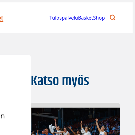
et
Tulospalvelu
BasketShop
Katso myös
en