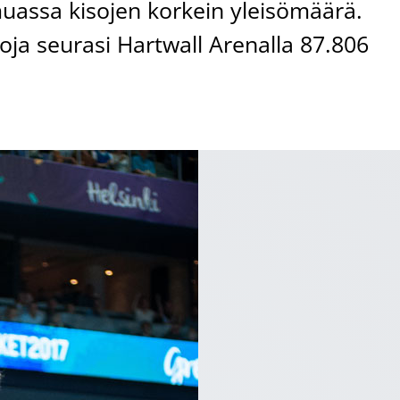
assa kisojen korkein yleisömäärä.
oja seurasi Hartwall Arenalla 87.806