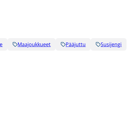
e
Maajoukkueet
Pääjuttu
Susijengi