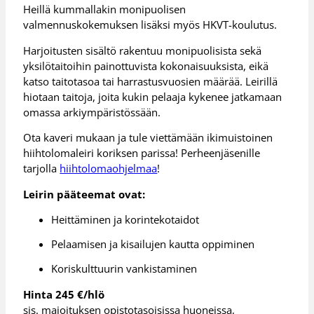
Heillä kummallakin monipuolisen
valmennuskokemuksen lisäksi myös HKVT-koulutus.
Harjoitusten sisältö rakentuu monipuolisista sekä
yksilötaitoihin painottuvista kokonaisuuksista, eikä
katso taitotasoa tai harrastusvuosien määrää. Leirillä
hiotaan taitoja, joita kukin pelaaja kykenee jatkamaan
omassa arkiympäristössään.
Ota kaveri mukaan ja tule viettämään ikimuistoinen
hiihtolomaleiri koriksen parissa! Perheenjäsenille
tarjolla
hiihtolomaohjelmaa
!
Leirin pääteemat ovat:
Heittäminen ja korintekotaidot
Pelaamisen ja kisailujen kautta oppiminen
Koriskulttuurin vankistaminen
Hinta 245 €/hlö
sis. majoituksen opistotasoisissa huoneissa,