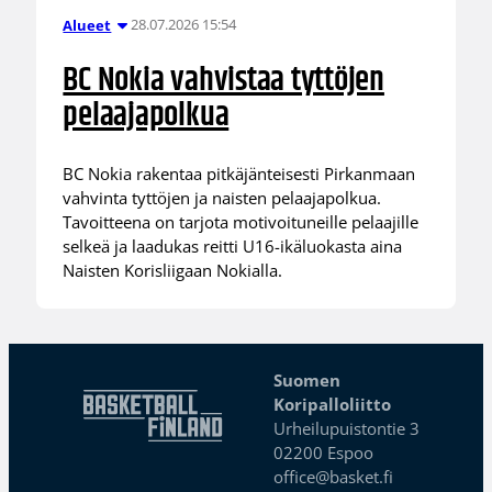
28.07.2026 15:54
Alueet
BC Nokia vahvistaa tyttöjen
pelaajapolkua
BC Nokia rakentaa pitkäjänteisesti Pirkanmaan
vahvinta tyttöjen ja naisten pelaajapolkua.
Tavoitteena on tarjota motivoituneille pelaajille
selkeä ja laadukas reitti U16-ikäluokasta aina
Naisten Korisliigaan Nokialla.
Suomen
Koripalloliitto
Urheilupuistontie 3
02200 Espoo
office@basket.fi