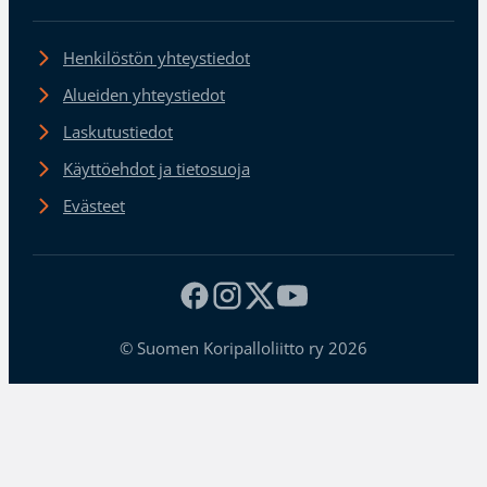
Henkilöstön yhteystiedot
Alueiden yhteystiedot
Laskutustiedot
Käyttöehdot ja tietosuoja
Evästeet
© Suomen Koripalloliitto ry 2026