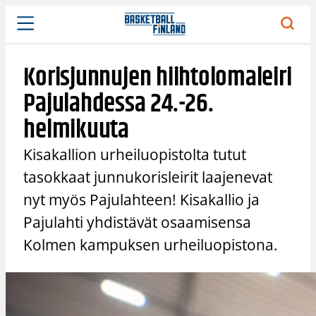
Siirry
sisältöön
Korisjunnujen hiihtolomaleiri
Pajulahdessa 24.-26.
helmikuuta
Kisakallion urheiluopistolta tutut
tasokkaat junnukorisleirit laajenevat
nyt myös Pajulahteen! Kisakallio ja
Pajulahti yhdistävät osaamisensa
Kolmen kampuksen urheiluopistona.