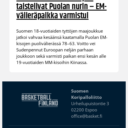
taistelivat Puolan nurin – EM-
välieräpaikka varmistui
Suomen 18-vuotiaiden tyttöjen maajoukkue
jatkoi vahvaa kesäänsä kaatamalla Puolan EM-
kisojen puolivälierässä 78–63. Voitto vei
Sudenpennut Euroopan neljän parhaan
joukkoon sekä varmisti paikan ensi kesän alle
19-vuotiaiden MM-kisoihin Kiinassa.
Suomen
Koripalloliitto
Urheilupuistontie 3
02200 Espoo
office@basket.fi