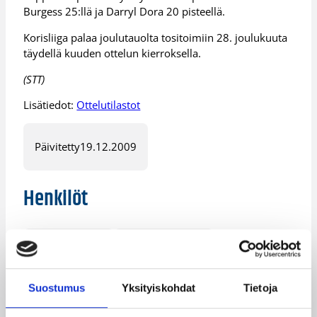
Burgess 25:llä ja Darryl Dora 20 pisteellä.
Korisliiga palaa joulutauolta tositoimiin 28. joulukuuta
täydellä kuuden ottelun kierroksella.
(STT)
Lisätiedot:
Ottelutilastot
Päivitetty
19.12.2009
Henkilöt
Ajene Moye
Antti Kanervo
Ashley Champion
Charlie Burgess
Suostumus
Yksityiskohdat
Tietoja
Darryl Dora
Eldar Skamo