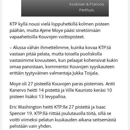
Koskinen & Francois
Perthuis.
KTP kyllä nousi vielä loppuhetkillä kolmen pisteen
päähän, mutta Ajene Moye pääsi sinetöimään
vapaaheitoilla Kouvojen voittopisteet.
– Alussa vähän ihmettelimme, kuinka kovaa KTP:tä
vastaan pitää pelata, mutta toisella puoliskolla
vastasimme kovuuteen, kun pelaajat kohensivat kukin
omaa panostaan, kommentoi Kouvojen syyskauteen
erittäin tyytyväinen valmentaja Jukka Toijala.
Moye oli 27 pisteellä Kouvojen paras pistemies. Antti
Kanervo heitti 14 pistettä ja Ville Kaunisto keräsi 10
pisteen lisäksi 13 levypalloa.
Eric Washington heitti KTP:lle 27 pistettä ja Isaac
Spencer 19. KTP:llä riittää joulutauolla töitä, sillä se
voitti viimeksi pelatun kuukauden aikana seitsemästä
pelistään vain yhden.