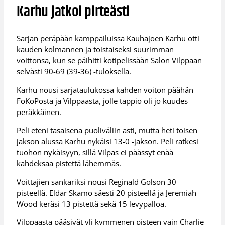
Karhu jatkoi pirteästi
Sarjan peräpään kamppailuissa Kauhajoen Karhu otti
kauden kolmannen ja toistaiseksi suurimman
voittonsa, kun se päihitti kotipelissään Salon Vilppaan
selvästi 90-69 (39-36) -tuloksella.
Karhu nousi sarjataulukossa kahden voiton päähän
FoKoPosta ja Vilppaasta, jolle tappio oli jo kuudes
peräkkäinen.
Peli eteni tasaisena puoliväliin asti, mutta heti toisen
jakson alussa Karhu nykäisi 13-0 -jakson. Peli ratkesi
tuohon nykäisyyn, sillä Vilpas ei päässyt enää
kahdeksaa pistettä lähemmäs.
Voittajien sankariksi nousi Reginald Golson 30
pisteellä. Eldar Skamo säesti 20 pisteellä ja Jeremiah
Wood keräsi 13 pistettä sekä 15 levypalloa.
Vilppaasta pääsivät yli kymmenen pisteen vain Charlie