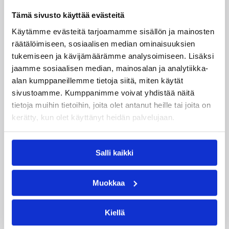
Eric Washington
Isaac Spencer
Tämä sivusto käyttää evästeitä
J’son Stamper
Jeremiah Wood
Käytämme evästeitä tarjoamamme sisällön ja mainosten
räätälöimiseen, sosiaalisen median ominaisuuksien
Jukka Toijala
Matthew Gibson
tukemiseen ja kävijämäärämme analysoimiseen. Lisäksi
Reginald Golson
Rodrick Stewart
jaamme sosiaalisen median, mainosalan ja analytiikka-
alan kumppaneillemme tietoja siitä, miten käytät
Sami Pekkola
Ville Kaunisto
sivustoamme. Kumppanimme voivat yhdistää näitä
tietoja muihin tietoihin, joita olet antanut heille tai joita on
Kategoriat
kerätty, kun olet käyttänyt heidän palvelujaan.
Korisliiga
Pääjuttu
Sarjat
Salli kaikki
Muokkaa
Katso myös
Kiellä