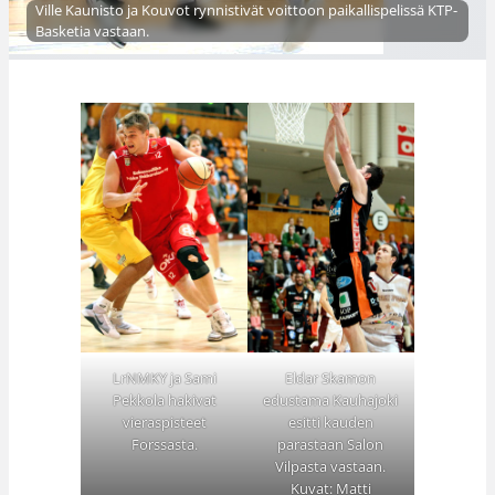
Ville Kaunisto ja Kouvot rynnistivät voittoon paikallispelissä KTP-
Basketia vastaan.
Eldar Skamon
LrNMKY ja Sami
edustama Kauhajoki
Pekkola hakivat
esitti kauden
vieraspisteet
parastaan Salon
Forssasta.
Vilpasta vastaan.
Kuvat: Matti