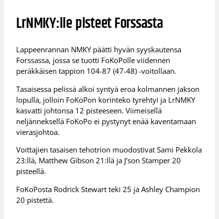
LrNMKY:lle pisteet Forssasta
Lappeenrannan NMKY päätti hyvän syyskautensa
Forssassa, jossa se tuotti FoKoPolle viidennen
peräkkäisen tappion 104-87 (47-48) -voitollaan.
Tasaisessa pelissä alkoi syntyä eroa kolmannen jakson
lopulla, jolloin FoKoPon korinteko tyrehtyi ja LrNMKY
kasvatti johtonsa 12 pisteeseen. Viimeisellä
neljänneksellä FoKoPo ei pystynyt enää kaventamaan
vierasjohtoa.
Voittajien tasaisen tehotrion muodostivat Sami Pekkola
23:llä, Matthew Gibson 21:llä ja J’son Stamper 20
pisteellä.
FoKoPosta Rodrick Stewart teki 25 ja Ashley Champion
20 pistettä.