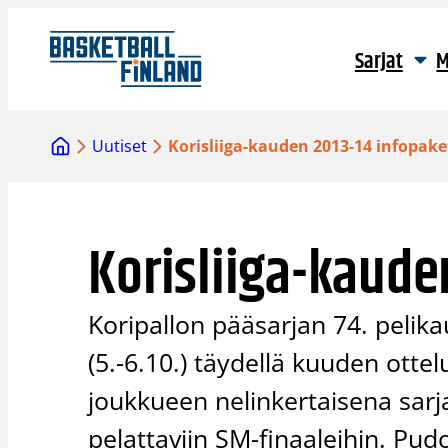
Siirry
sisältöön
Sarjat
M
Uutiset
Korisliiga-kauden 2013-14 infopake
Korisliiga-kaude
Koripallon pääsarjan 74. pelika
(5.-6.10.) täydellä kuuden ottel
joukkueen nelinkertaisena sar
pelattaviin SM-finaaleihin. Pu