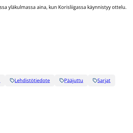
eassa yläkulmassa aina, kun Korisliigassa käynnistyy ottelu.
a
Lehdistötiedote
Pääjuttu
Sarjat