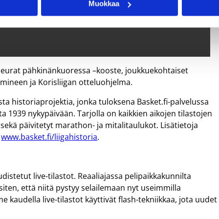
Muokkaa
iigaseurat pähkinänkuoressa –kooste, joukkuekohtaiset
mineen ja Korisliigan otteluohjelma.
ista historiaprojektia, jonka tuloksena Basket.fi-palvelussa
ta 1939 nykypäivään. Tarjolla on kaikkien aikojen tilastojen
sekä päivitetyt marathon- ja mitalitaulukot. Lisätietoja
a
www.basket.fi/liigahistoria
.
istetut live-tilastot. Reaaliajassa pelipaikkakunnilta
 siten, että niitä pystyy selailemaan nyt useimmilla
me kaudella live-tilastot käyttivät flash-tekniikkaa, jota uudet