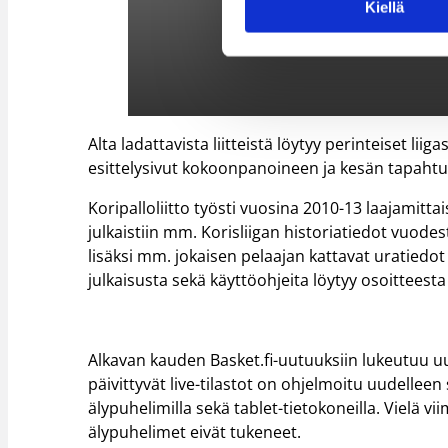
Kiellä
Alta ladattavista liitteistä löytyy perinteiset l
esittelysivut kokoonpanoineen ja kesän tapahtu
Koripalloliitto työsti vuosina 2010-13 laajamitta
julkaistiin mm. Korisliigan historiatiedot vuodes
lisäksi mm. jokaisen pelaajan kattavat uratiedot 
julkaisusta sekä käyttöohjeita löytyy osoitteest
Alkavan kauden Basket.fi-uutuuksiin lukeutuu uud
päivittyvät live-tilastot on ohjelmoitu uudelleen
älypuhelimilla sekä tablet-tietokoneilla. Vielä vii
älypuhelimet eivät tukeneet.