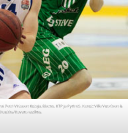
vat Petri Virtasen Kataja, Bisons, KTP ja Pyrintö. Kuvat: Ville Vuorinen &
 Kuukka/Kuvanmaailma.