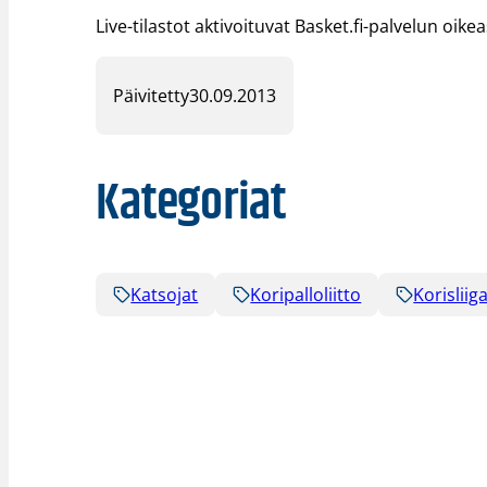
Live-tilastot aktivoituvat Basket.fi-palvelun oik
Päivitetty
30.09.2013
Kategoriat
Katsojat
Koripalloliitto
Korisliig