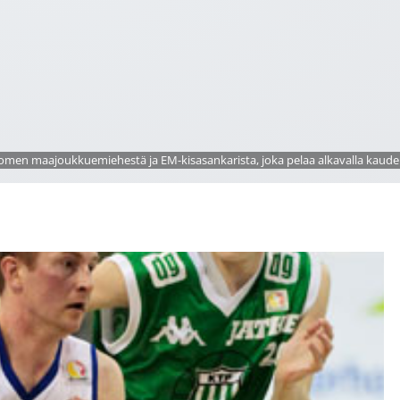
omen maajoukkuemiehestä ja EM-kisasankarista, joka pelaa alkavalla kaudella