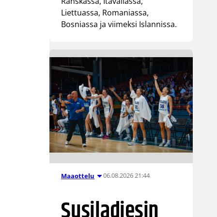
Ranskassa, Itävallassa,
Liettuassa, Romaniassa,
Bosniassa ja viimeksi Islannissa.
06.08.2026 21:44
Maaottelu
Susiladiesin