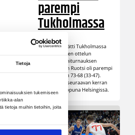
parempi
Tukholmassa
Susiladies päätti Tukholmassa
pelatun kahden ottelun
mittaisen miniturnauksen
Tietoja
tappioon, kun Ruotsi oli parempi
loppulukemin 73-68 (33-47).
Suomi pelaa seuraavan kerran
ensi viikonloppuna Helsingissä.
 ominaisuuksien tukemiseen
tiikka-alan
ietoja muihin tietoihin, joita