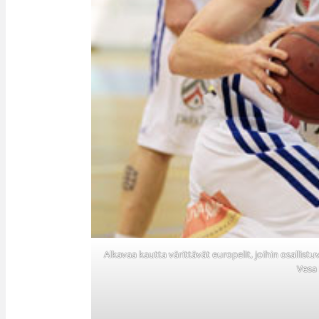
Alkavaa kautta värittävät europelit, joihin osallistu
Vesa