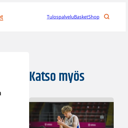
et
Tulospalvelu
BasketShop
Katso myös
a