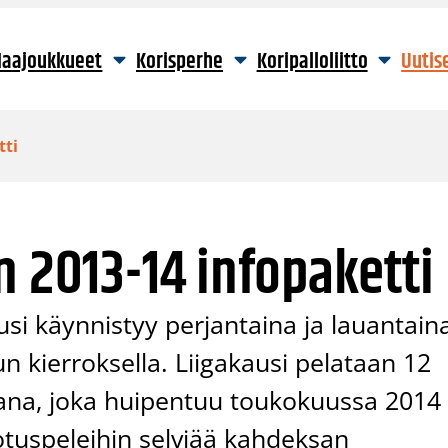
aajoukkueet
Korisperhe
Koripalloliitto
Uutis
tti
n 2013-14 infopaketti
usi käynnistyy perjantaina ja lauantain
un kierroksella. Liigakausi pelataan 12
jana, joka huipentuu toukokuussa 2014
dotuspeleihin selviää kahdeksan