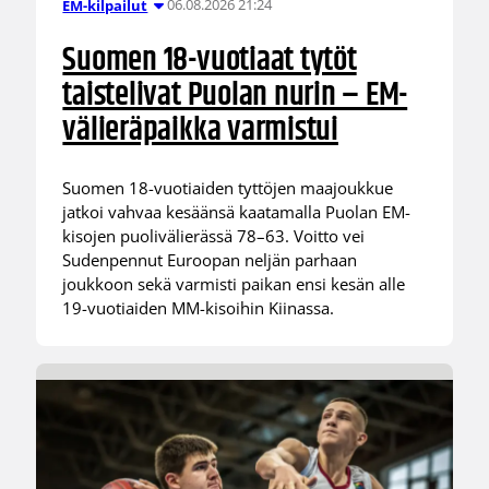
06.08.2026 21:24
EM-kilpailut
Suomen 18-vuotiaat tytöt
taistelivat Puolan nurin – EM-
välieräpaikka varmistui
Suomen 18-vuotiaiden tyttöjen maajoukkue
jatkoi vahvaa kesäänsä kaatamalla Puolan EM-
kisojen puolivälierässä 78–63. Voitto vei
Sudenpennut Euroopan neljän parhaan
joukkoon sekä varmisti paikan ensi kesän alle
19-vuotiaiden MM-kisoihin Kiinassa.