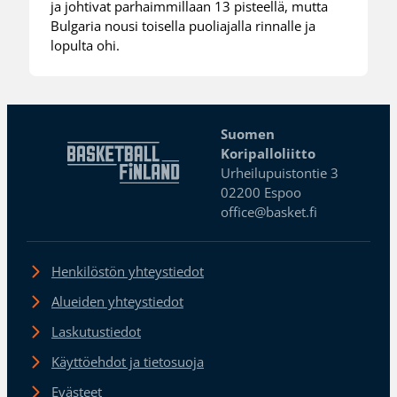
ja johtivat parhaimmillaan 13 pisteellä, mutta
Bulgaria nousi toisella puoliajalla rinnalle ja
lopulta ohi.
Suomen
Koripalloliitto
Urheilupuistontie 3
02200 Espoo
office@basket.fi
Henkilöstön yhteystiedot
Alueiden yhteystiedot
Laskutustiedot
Käyttöehdot ja tietosuoja
Evästeet