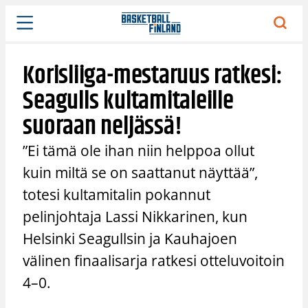
Siirry
sisältöön
Korisliiga-mestaruus ratkesi:
Seagulls kultamitaleille
suoraan neljässä!
”Ei tämä ole ihan niin helppoa ollut
kuin miltä se on saattanut näyttää”,
totesi kultamitalin pokannut
pelinjohtaja Lassi Nikkarinen, kun
Helsinki Seagullsin ja Kauhajoen
välinen finaalisarja ratkesi otteluvoitoin
4–0.