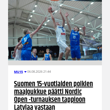
06.08.2026 21:44
MU15
Suomen 15-vuotiaiden poikien
maajoukkue päätti Nordic
Open -turnauksen tappioon
Latviaa vastaan