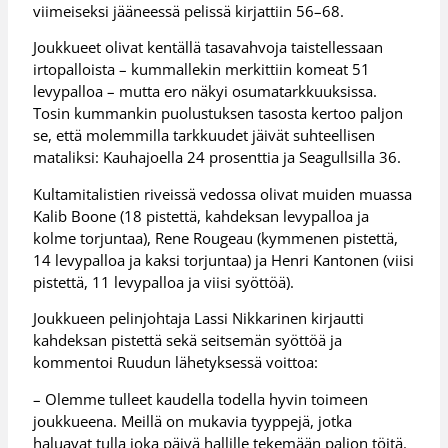
viimeiseksi jääneessä pelissä kirjattiin 56–68.
Joukkueet olivat kentällä tasavahvoja taistellessaan
irtopalloista – kummallekin merkittiin komeat 51
levypalloa – mutta ero näkyi osumatarkkuuksissa.
Tosin kummankin puolustuksen tasosta kertoo paljon
se, että molemmilla tarkkuudet jäivät suhteellisen
mataliksi: Kauhajoella 24 prosenttia ja Seagullsilla 36.
Kultamitalistien riveissä vedossa olivat muiden muassa
Kalib Boone (18 pistettä, kahdeksan levypalloa ja
kolme torjuntaa), Rene Rougeau (kymmenen pistettä,
14 levypalloa ja kaksi torjuntaa) ja Henri Kantonen (viisi
pistettä, 11 levypalloa ja viisi syöttöä).
Joukkueen pelinjohtaja Lassi Nikkarinen kirjautti
kahdeksan pistettä sekä seitsemän syöttöä ja
kommentoi Ruudun lähetyksessä voittoa:
– Olemme tulleet kaudella todella hyvin toimeen
joukkueena. Meillä on mukavia tyyppejä, jotka
haluavat tulla joka päivä hallille tekemään paljon töitä.