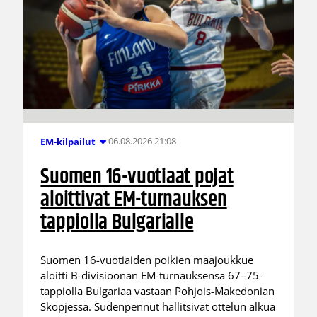
06.08.2026 21:08
EM-kilpailut
Suomen 16-vuotiaat pojat
aloittivat EM-turnauksen
tappiolla Bulgarialle
Suomen 16-vuotiaiden poikien maajoukkue
aloitti B-divisioonan EM-turnauksensa 67–75-
tappiolla Bulgariaa vastaan Pohjois-Makedonian
Skopjessa. Sudenpennut hallitsivat ottelun alkua