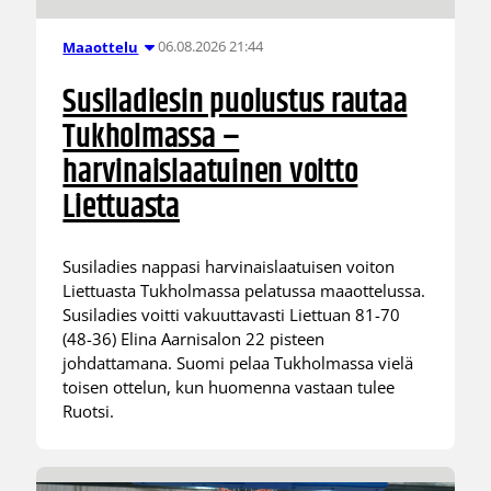
06.08.2026 21:44
Maaottelu
Susiladiesin puolustus rautaa
Tukholmassa –
harvinaislaatuinen voitto
Liettuasta
Susiladies nappasi harvinaislaatuisen voiton
Liettuasta Tukholmassa pelatussa maaottelussa.
Susiladies voitti vakuuttavasti Liettuan 81-70
(48-36) Elina Aarnisalon 22 pisteen
johdattamana. Suomi pelaa Tukholmassa vielä
toisen ottelun, kun huomenna vastaan tulee
Ruotsi.