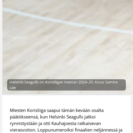
Helsinki Seagulls on Korisliigan mestari 2024–25. Kuva: Samira
Lee
Miesten Korisliiga saapui tämän kevään osalta
päätökseensä, kun Helsinki Seagulls jatkoi
rynnistystään ja otti Kauhajoesta ratkaisevan
vierasvoiton. Loppunumeroiksi finaalien neljännessä ja