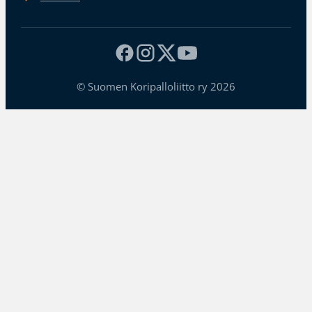
© Suomen Koripalloliitto ry 2026