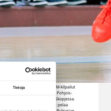
EM-kisoihin –
avausottelu
torstaina
Bulgariaa
vastaan
Suomen 16-vuotiaiden poikien
Ville Vuorinen
maajoukkue aloittaa B-
divisioonan EM-kilpailut
Tietoja
torstaina 6.8. Pohjois-
Makedonian Skopjessa.
Sudenpennut pelaa
an
alkulohkossa Bulgarian,