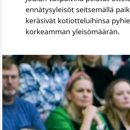
ennätysyleisöt seitsemällä paik
keräsivät kotiotteluihinsa pyhi
korkeamman yleisömäärän.