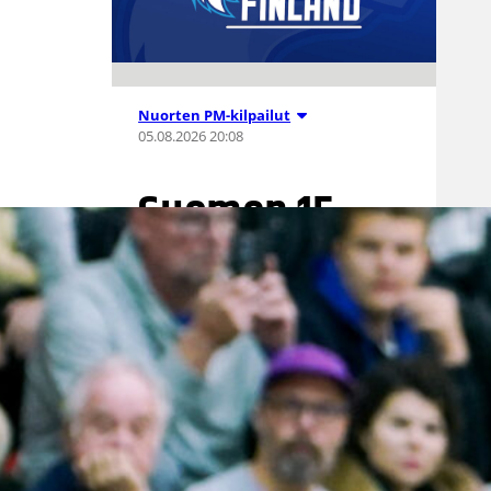
Nuorten PM-kilpailut
05.08.2026 20:08
Suomen 15-
vuotiaat tytöt
voittivat
Islannin
Nordic Open -
turnauksen