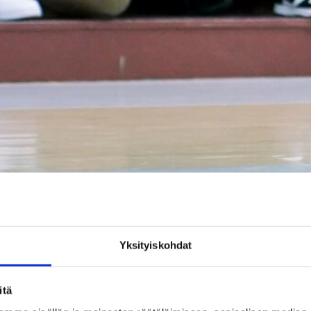
joen ottelu välipäivänä houkutteli Kisahallin lehtereille 1204 katsojaa. Kuva: 
Yksityiskohdat
itä
a hallien istumapaikkojen täyttöaste 82 prosenttia. Runkosarj