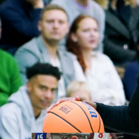
toisessa
ottelussa
Suomen 15-vuotiaiden tyttöjen
maajoukkue jatkoi
voittokulkuaan Lohjalla
pelattavassa Nordic Open -
turnauksessa kaatamalla
Islannin vakuuttavasti 70–47.
Sudenpennut kohtaa huomenna
turnauksen päätösottelussa
Latvian klo 15.