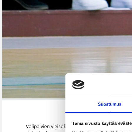
Helsinki Seagullsin ja Kauha
Suostumus
Tämä sivusto käyttää eväste
Välipäivien yleisökeskiarvo oli 1 106 katsojaa j