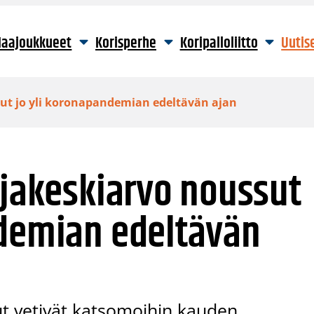
aajoukkueet
Korisperhe
Koripalloliitto
Uutis
sut jo yli koronapandemian edeltävän ajan
ojakeskiarvo noussut
ndemian edeltävän
lut vetivät katsomoihin kauden