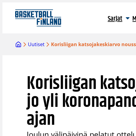
Siirry
sisältöön
Sarjat
M
Uutiset
Korisliigan katsojakeskiarvo nous
Korisliigan kats
jo yli koronapa
ajan
Joulun välipäivinä pelatut otte