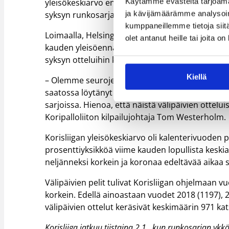
Käytämme evästeitä tarjoama
yleisökeskiarvo ennen joulutaukoa oli 867 eli vä
ja kävijämäärämme analysoim
syksyn runkosarjan ottelut.
kumppaneillemme tietoja siitä
Loimaalla, Helsingissä, Joensuussa, Kauhajoella,
olet antanut heille tai joita o
kauden yleisöennätys. Kaikki 12 joukkuetta kerä
syksyn otteluihin keskimäärin.
Kiellä
– Olemme seurojen kanssa keskustelleet paljon v
saatossa löytänyt niihin normaalia paremmin. 
sarjoissa. Hienoa, että näistä välipäivien ottelui
Koripalloliiton kilpailujohtaja Tom Westerholm.
Korisliigan yleisökeskiarvo oli kalenterivuoden pä
prosenttiyksikköä viime kauden lopullista keski
neljänneksi korkein ja koronaa edeltävää aikaa
Välipäivien pelit tulivat Korisliigan ohjelmaan 
korkein. Edellä ainoastaan vuodet 2018 (1197), 
välipäivien ottelut keräsivät keskimäärin 971 kat
Korisliiga jatkuu tiistaina 2.1., kun runkosarjan yk