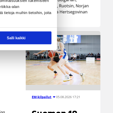
 ominaisuuksien tukemiseen
Luxemburgin, Ruotsin, Norjan
tiikka-alan
sekä Bosnia ja Hertsegovinan
ietoja muihin tietoihin, joita
kanssa.
Salli kaikki
05.08.2026 17:21
EM-kilpailut
iaa