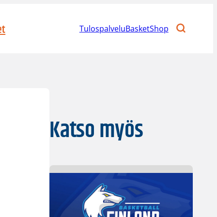
et
Tulospalvelu
BasketShop
Katso myös