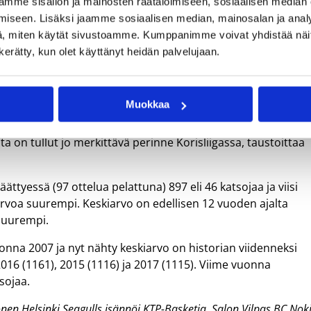
mme sisällön ja mainosten räätälöimiseen, sosiaalisen median
lipäivien pelit vetivät 27 prosenttia enemmän katsojia kuin
iseen. Lisäksi jaamme sosiaalisen median, mainosalan ja analy
, miten käytät sivustoamme. Kumppanimme voivat yhdistää näitä t
 Kotkassa, Lahdessa ja Salossa tehtiin välipäivien otteluissa
n kerätty, kun olet käyttänyt heidän palvelujaan.
sivät kuitenkin välipäivien otteluun enemmän yleisöä kuin
Muokkaa
älipäivien otteluiden merkityksestä. Yleisö on vuosien
Sama trendi on nähtävissä myös muissa eurooppalaisissa
sta on tullut jo merkittävä perinne Korisliigassa, taustoittaa
ättyessä (97 ottelua pelattuna) 897 eli 46 katsojaa ja viisi
arvoa suurempi. Keskiarvo on edellisen 12 vuoden ajalta
 suurempi.
vuonna 2007 ja nyt nähty keskiarvo on historian viidenneksi
2016 (1161), 2015 (1116) ja 2017 (1115). Viime vuonna
sojaa.
könen Helsinki Seagulls isännöi KTP-Basketia, Salon Vilpas BC Nok