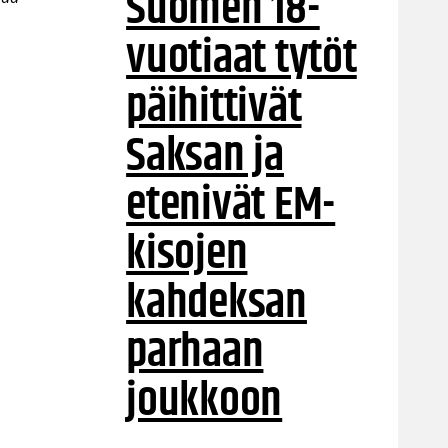
Suomen 18-
vuotiaat tytöt
päihittivät
Saksan ja
etenivät EM-
kisojen
kahdeksan
parhaan
joukkoon