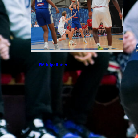
05.08.2026 18:54
EM-kilpailut
Suomen 16-
vuotiaat
suuntaavat B-
divisioonan