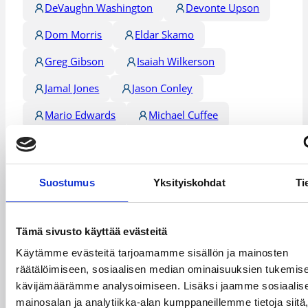
DeVaughn Washington
Devonte Upson
Dom Morris
Eldar Skamo
Greg Gibson
Isaiah Wilkerson
Jamal Jones
Jason Conley
Mario Edwards
Michael Cuffee
Papa Dia
Rakeem Buckles
Rion Brown
Tate Unruh
Suostumus
Yksityiskohdat
Ti
Teemu Rannikko
Kategoriat
Tämä sivusto käyttää evästeitä
Käytämme evästeitä tarjoamamme sisällön ja mainosten
räätälöimiseen, sosiaalisen median ominaisuuksien tukemise
Korisliiga
Pääjuttu
Sarjat
kävijämäärämme analysoimiseen. Lisäksi jaamme sosiaalis
mainosalan ja analytiikka-alan kumppaneillemme tietoja siitä