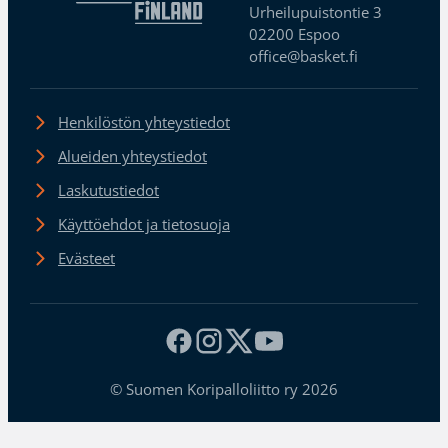
Urheilupuistontie 3
02200 Espoo
office@basket.fi
Henkilöstön yhteystiedot
Alueiden yhteystiedot
Laskutustiedot
Käyttöehdot ja tietosuoja
Evästeet
© Suomen Koripalloliitto ry 2026