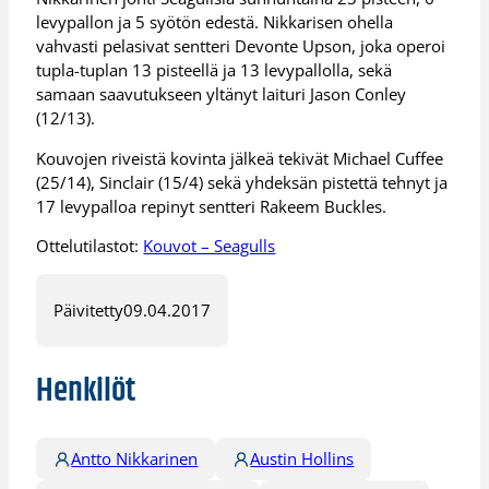
levypallon ja 5 syötön edestä. Nikkarisen ohella
vahvasti pelasivat sentteri Devonte Upson, joka operoi
tupla-tuplan 13 pisteellä ja 13 levypallolla, sekä
samaan saavutukseen yltänyt laituri Jason Conley
(12/13).
Kouvojen riveistä kovinta jälkeä tekivät Michael Cuffee
(25/14), Sinclair (15/4) sekä yhdeksän pistettä tehnyt ja
17 levypalloa repinyt sentteri Rakeem Buckles.
Ottelutilastot:
Kouvot – Seagulls
Päivitetty
09.04.2017
Henkilöt
Antto Nikkarinen
Austin Hollins