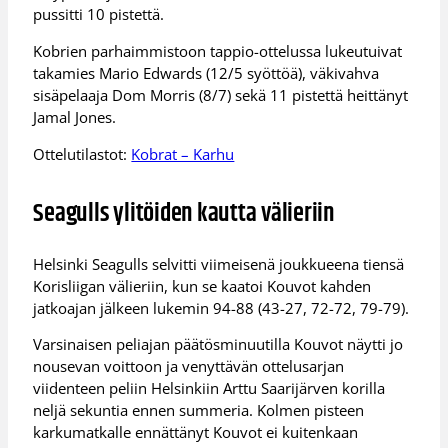
pussitti 10 pistettä.
Kobrien parhaimmistoon tappio-ottelussa lukeutuivat
takamies Mario Edwards (12/5 syöttöä), väkivahva
sisäpelaaja Dom Morris (8/7) sekä 11 pistettä heittänyt
Jamal Jones.
Ottelutilastot:
Kobrat – Karhu
Seagulls ylitöiden kautta välieriin
Helsinki Seagulls selvitti viimeisenä joukkueena tiensä
Korisliigan välieriin, kun se kaatoi Kouvot kahden
jatkoajan jälkeen lukemin 94-88 (43-27, 72-72, 79-79).
Varsinaisen peliajan päätösminuutilla Kouvot näytti jo
nousevan voittoon ja venyttävän ottelusarjan
viidenteen peliin Helsinkiin Arttu Saarijärven korilla
neljä sekuntia ennen summeria. Kolmen pisteen
karkumatkalle ennättänyt Kouvot ei kuitenkaan