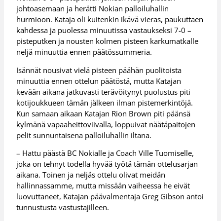
johtoasemaan ja herätti Nokian palloiluhallin
hurmioon. Kataja oli kuitenkin ikävä vieras, paukuttaen
kahdessa ja puolessa minuutissa vastaukseksi 7-0 –
pisteputken ja nousten kolmen pisteen karkumatkalle
neljä minuuttia ennen päätössummeria.
Isännät nousivat vielä pisteen päähän puolitoista
minuuttia ennen ottelun päätöstä, mutta Katajan
kevään aikana jatkuvasti terävöitynyt puolustus piti
kotijoukkueen tämän jälkeen ilman pistemerkintöjä.
Kun samaan aikaan Katajan Rion Brown piti päänsä
kylmänä vapaaheittoviivalla, loppuivat näätäpaitojen
pelit sunnuntaisena palloiluhallin iltana.
– Hattu päästä BC Nokialle ja Coach Ville Tuomiselle,
joka on tehnyt todella hyvää työtä tämän ottelusarjan
aikana. Toinen ja neljäs ottelu olivat meidän
hallinnassamme, mutta missään vaiheessa he eivät
luovuttaneet, Katajan päävalmentaja Greg Gibson antoi
tunnustusta vastustajilleen.