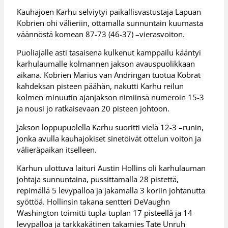
Kauhajoen Karhu selviytyi paikallisvastustaja Lapuan
Kobrien ohi välieriin, ottamalla sunnuntain kuumasta
väännöstä komean 87-73 (46-37) –vierasvoiton.
Puoliajalle asti tasaisena kulkenut kamppailu kääntyi
karhulaumalle kolmannen jakson avauspuolikkaan
aikana. Kobrien Marius van Andringan tuotua Kobrat
kahdeksan pisteen päähän, nakutti Karhu reilun
kolmen minuutin ajanjakson nimiinsä numeroin 15-3
ja nousi jo ratkaisevaan 20 pisteen johtoon.
Jakson loppupuolella Karhu suoritti vielä 12-3 –runin,
jonka avulla kauhajokiset sinetöivät ottelun voiton ja
välieräpaikan itselleen.
Karhun ulottuva laituri Austin Hollins oli karhulauman
johtaja sunnuntaina, pussittamalla 28 pistettä,
repimällä 5 levypalloa ja jakamalla 3 koriin johtanutta
syöttöä. Hollinsin takana sentteri DeVaughn
Washington toimitti tupla-tuplan 17 pisteellä ja 14
levypalloa ja tarkkakätinen takamies Tate Unruh