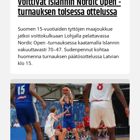
voittivat Islannin Nordic Open -
turnauksen toisessa ottelussa
Suomen 15-vuotiaiden tyttöjen maajoukkue
jatkoi voittokulkuaan Lohjalla pelattavassa
Nordic Open -turnauksessa kaatamalla Islannin
vakuuttavasti 70–47. Sudenpennut kohtaa
huomenna turnauksen päätösottelussa Latvian
klo 15.