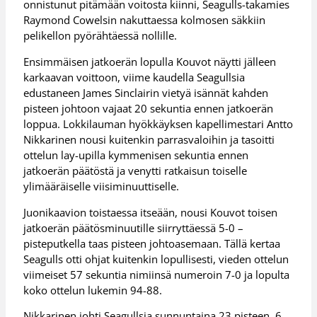
onnistunut pitämään voitosta kiinni, Seagulls-takamies
Raymond Cowelsin nakuttaessa kolmosen säkkiin
pelikellon pyörähtäessä nollille.
Ensimmäisen jatkoerän lopulla Kouvot näytti jälleen
karkaavan voittoon, viime kaudella Seagullsia
edustaneen James Sinclairin vietyä isännät kahden
pisteen johtoon vajaat 20 sekuntia ennen jatkoerän
loppua. Lokkilauman hyökkäyksen kapellimestari Antto
Nikkarinen nousi kuitenkin parrasvaloihin ja tasoitti
ottelun lay-upilla kymmenisen sekuntia ennen
jatkoerän päätöstä ja venytti ratkaisun toiselle
ylimääräiselle viisiminuuttiselle.
Juonikaavion toistaessa itseään, nousi Kouvot toisen
jatkoerän päätösminuutille siirryttäessä 5-0 –
pisteputkella taas pisteen johtoasemaan. Tällä kertaa
Seagulls otti ohjat kuitenkin lopullisesti, vieden ottelun
viimeiset 57 sekuntia nimiinsä numeroin 7-0 ja lopulta
koko ottelun lukemin 94-88.
Nikkarinen johti Seagullsia sunnuntaina 23 pisteen, 6