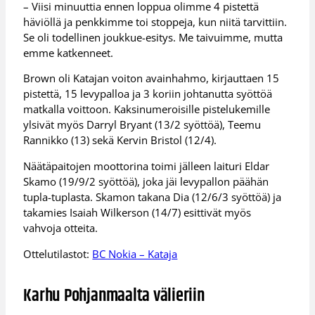
– Viisi minuuttia ennen loppua olimme 4 pistettä
häviöllä ja penkkimme toi stoppeja, kun niitä tarvittiin.
Se oli todellinen joukkue-esitys. Me taivuimme, mutta
emme katkenneet.
Brown oli Katajan voiton avainhahmo, kirjauttaen 15
pistettä, 15 levypalloa ja 3 koriin johtanutta syöttöä
matkalla voittoon. Kaksinumeroisille pistelukemille
ylsivät myös Darryl Bryant (13/2 syöttöä), Teemu
Rannikko (13) sekä Kervin Bristol (12/4).
Näätäpaitojen moottorina toimi jälleen laituri Eldar
Skamo (19/9/2 syöttöä), joka jäi levypallon päähän
tupla-tuplasta. Skamon takana Dia (12/6/3 syöttöä) ja
takamies Isaiah Wilkerson (14/7) esittivät myös
vahvoja otteita.
Ottelutilastot:
BC Nokia – Kataja
Karhu Pohjanmaalta välieriin