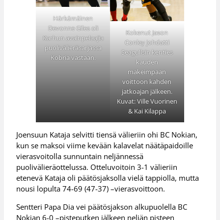
Härkämäinen
Devonne Giles oli
Kokenut Jason
Karhun avainpelaajia
Conley johdatti
puolivälieräsarjassa
Seagullsin kenties
Kobria vastaan.
kauden
makeimpaan
voittoon kahden
jatkoajan jälkeen.
Kuvat: Ville Vuorinen
& Kai Kilappa
Joensuun Kataja selvitti tiensä välieriin ohi BC Nokian,
kun se maksoi viime kevään kalavelat näätäpaidoille
vierasvoitolla sunnuntain neljännessä
puolivälieräottelussa. Otteluvoitoin 3-1 välieriin
etenevä Kataja oli päätösjaksolla vielä tappiolla, mutta
nousi lopulta 74-69 (47-37) –vierasvoittoon.
Sentteri Papa Dia vei päätösjakson alkupuolella BC
Nokian 6-0 –pisteputken jälkeen neljän pisteen