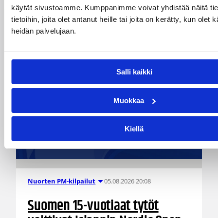
käytät sivustoamme. Kumppanimme voivat yhdistää näitä tie
tietoihin, joita olet antanut heille tai joita on kerätty, kun olet 
heidän palvelujaan.
Katso myös
Salli kaikki
Muokkaa
Kiellä
05.08.2026 20:08
Nuorten PM-kilpailut
Suomen 15-vuotiaat tytöt