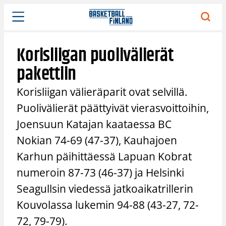
Siirry
sisältöön
Korisliigan puolivälierät
pakettiin
Korisliigan välieräparit ovat selvillä.
Puolivälierät päättyivät vierasvoittoihin,
Joensuun Katajan kaataessa BC
Nokian 74-69 (47-37), Kauhajoen
Karhun päihittäessä Lapuan Kobrat
numeroin 87-73 (46-37) ja Helsinki
Seagullsin viedessä jatkoaikatrillerin
Kouvolassa lukemin 94-88 (43-27, 72-
72, 79-79).