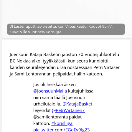
DJ Laster upotti 20 pistettä, kun Vilpas kaatoi Kouvot 95-77.
Kuva: Ville Vuorinen/Korisliiga
Joensuun Kataja Basketin jaoston 70-vuotisjuhlaottelu
BC Nokiaa alkoi tyylikkäästi, kun seura kunnioitti
kahden seuralegendan uraa nostaessaan Petri Virtasen
ja Sami Lehtorannan pelipaidat hallin kattoon.
Jos oli herkkää äsken
@JoensuunMaila
kultajuhlissa,
niin sama täällä Joensuun
urheilutalolla.
@KatajaBasket
legendat
@PetriVirtanen7
@samilehtoranta paidat
kattoon.
#korisliiga
pic.twitter.com/EGoEv9Ig23