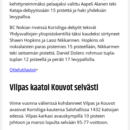
kehittyneimmäksi pelaajaksi valittu Aapeli Alanen teki
Kataja-debyytissään 15 pistettä ja haki yhdeksän
levypalloa.
BC Nokian riveissä Korisliiga-debytit tekivät
Yhdysvaltojen yliopistokentiltä täksi kaudeksi siirtyneet
Shawn Hopkins ja Lassi Nikkarinen. Hopkins oli
nokialaisten paras pistemies 15 pisteellään, Nikkarinen
teki seitsemän pistettä. Daniel Dolenc rohmusi tupla-
tuplan 12 pisteellä ja peräti 17 levypallolla.
Ottelutilastot
>
Vilpas kaatoi Kouvot selvästi
Viime vuonna välierissä kohdanneet Vilpas ja Kouvot
avasivat Korisliiga-kautensa Salohallissa 1432 katsojan
edessä. Vilpas karkasi avauskympillä 10 pisteen
johtoon ja marssi lopulta selvään 95-77-voittoon.