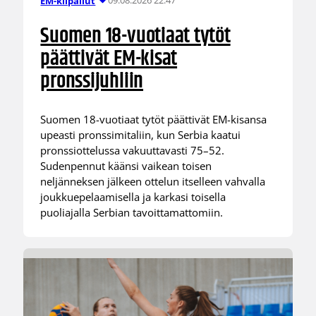
09.08.2026 22:47
EM-kilpailut
Suomen 18-vuotiaat tytöt
päättivät EM-kisat
pronssijuhliin
Suomen 18-vuotiaat tytöt päättivät EM-kisansa
upeasti pronssimitaliin, kun Serbia kaatui
pronssiottelussa vakuuttavasti 75–52.
Sudenpennut käänsi vaikean toisen
neljänneksen jälkeen ottelun itselleen vahvalla
joukkuepelaamisella ja karkasi toisella
puoliajalla Serbian tavoittamattomiin.