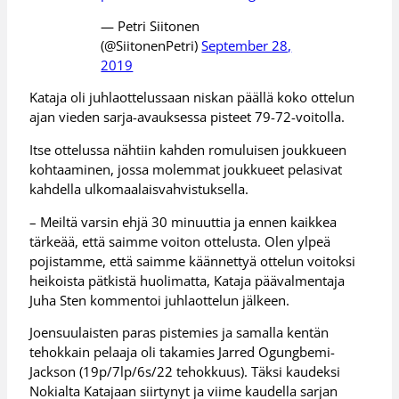
— Petri Siitonen
(@SiitonenPetri)
September 28,
2019
Kataja oli juhlaottelussaan niskan päällä koko ottelun
ajan vieden sarja-avauksessa pisteet 79-72-voitolla.
Itse ottelussa nähtiin kahden romuluisen joukkueen
kohtaaminen, jossa molemmat joukkueet pelasivat
kahdella ulkomaalaisvahvistuksella.
– Meiltä varsin ehjä 30 minuuttia ja ennen kaikkea
tärkeää, että saimme voiton ottelusta. Olen ylpeä
pojistamme, että saimme käännettyä ottelun voitoksi
heikoista pätkistä huolimatta, Kataja päävalmentaja
Juha Sten kommentoi juhlaottelun jälkeen.
Joensuulaisten paras pistemies ja samalla kentän
tehokkain pelaaja oli takamies Jarred Ogungbemi-
Jackson (19p/7lp/6s/22 tehokkuus). Täksi kaudeksi
Nokialta Katajaan siirtynyt ja viime kaudella sarjan