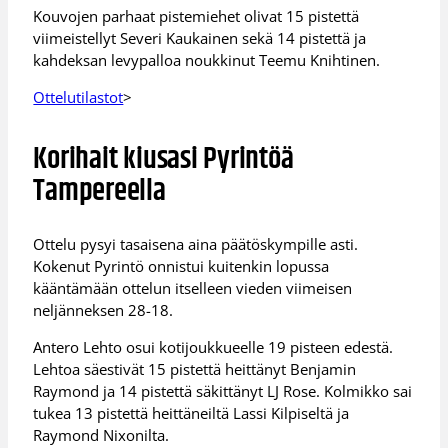
Kouvojen parhaat pistemiehet olivat 15 pistettä
viimeistellyt Severi Kaukainen sekä 14 pistettä ja
kahdeksan levypalloa noukkinut Teemu Knihtinen.
Ottelutilastot
>
Korihait kiusasi Pyrintöä
Tampereella
Ottelu pysyi tasaisena aina päätöskympille asti.
Kokenut Pyrintö onnistui kuitenkin lopussa
kääntämään ottelun itselleen vieden viimeisen
neljänneksen 28-18.
Antero Lehto osui kotijoukkueelle 19 pisteen edestä.
Lehtoa säestivät 15 pistettä heittänyt Benjamin
Raymond ja 14 pistettä säkittänyt LJ Rose. Kolmikko sai
tukea 13 pistettä heittäneiltä Lassi Kilpiseltä ja
Raymond Nixonilta.