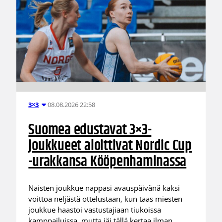
08.08.2026 22:58
3×3
Suomea edustavat 3×3-
joukkueet aloittivat Nordic Cup
-urakkansa Kööpenhaminassa
Naisten joukkue nappasi avauspäivänä kaksi
voittoa neljästä ottelustaan, kun taas miesten
joukkue haastoi vastustajiaan tiukoissa
kamppailuissa, mutta jäi tällä kertaa ilman