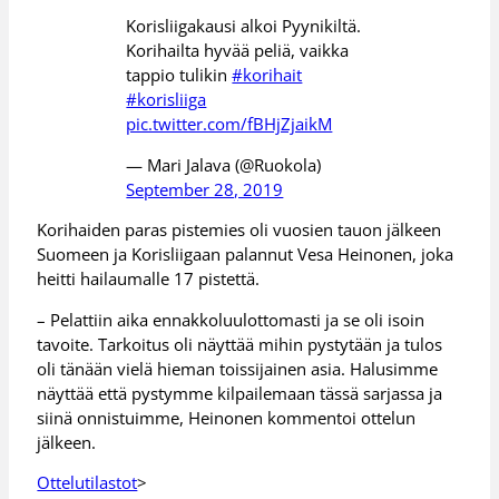
Korisliigakausi alkoi Pyynikiltä.
Korihailta hyvää peliä, vaikka
tappio tulikin
#korihait
#korisliiga
pic.twitter.com/fBHjZjaikM
— Mari Jalava (@Ruokola)
September 28, 2019
Korihaiden paras pistemies oli vuosien tauon jälkeen
Suomeen ja Korisliigaan palannut Vesa Heinonen, joka
heitti hailaumalle 17 pistettä.
– Pelattiin aika ennakkoluulottomasti ja se oli isoin
tavoite. Tarkoitus oli näyttää mihin pystytään ja tulos
oli tänään vielä hieman toissijainen asia. Halusimme
näyttää että pystymme kilpailemaan tässä sarjassa ja
siinä onnistuimme, Heinonen kommentoi ottelun
jälkeen.
Ottelutilastot
>