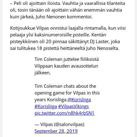
– Peli oli ajoittain iloista. Vauhtia ja vaarallisia tilanteita
oli, tosin tänään oli ajoittain vähän enemmän vauhtia
kuin järkeä, Juho Nenonen kommentoi.
Kotijoukkue Vilpas onnistui laajalla rintamalla, kun viisi
pelaaja ylsi kaksinumeroisille pisteille. Kentän
pisteykkönen oli 20 pinnaa säkittänyt DJ Laster, joka
sai tulitukea 18 pistettä heittäneeltä Juho Nenoselta.
Tim Coleman juttelee fiiliksistä
Vilppaan kauden avausottelun
jälkeen.
Tim Coleman chats about the
opening game for Vilpas in this
years Korisliiga.
@Korisliiga
#Korisliiga
#VilpasVikings
pic.twitter.com/n8hk4rbSN1
— Vilpas (@salonvilpas)
September 28, 2019