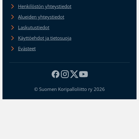
Henkilöstön yhteystiedot
Alueiden yhteystiedot
Laskutustiedot
Käyttöehdot ja tietosuoja
Evästeet
© Suomen Koripalloliitto ry 2026