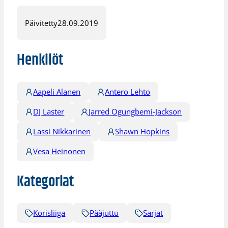
Päivitetty
28.09.2019
Henkilöt
Aapeli Alanen
Antero Lehto
DJ Laster
Jarred Ogungbemi-Jackson
Lassi Nikkarinen
Shawn Hopkins
Vesa Heinonen
Kategoriat
Korisliiga
Pääjuttu
Sarjat