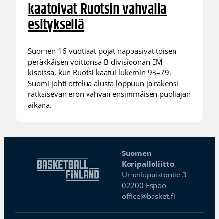
kaatoivat Ruotsin vahvalla
esityksellä
Suomen 16-vuotiaat pojat nappasivat toisen
peräkkäisen voittonsa B-divisioonan EM-
kisoissa, kun Ruotsi kaatui lukemin 98–79.
Suomi johti ottelua alusta loppuun ja rakensi
ratkaisevan eron vahvan ensimmäisen puoliajan
aikana.
Suomen
Koripalloliitto
Urheilupuistontie 3
02200 Espoo
office@basket.fi