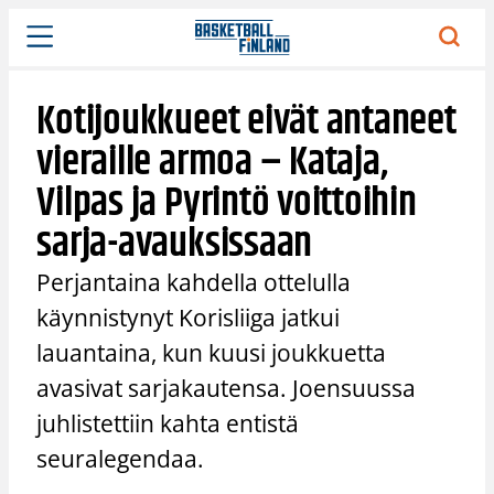
Siirry
sisältöön
Kotijoukkueet eivät antaneet
vieraille armoa – Kataja,
Vilpas ja Pyrintö voittoihin
sarja-avauksissaan
Perjantaina kahdella ottelulla
käynnistynyt Korisliiga jatkui
lauantaina, kun kuusi joukkuetta
avasivat sarjakautensa. Joensuussa
juhlistettiin kahta entistä
seuralegendaa.