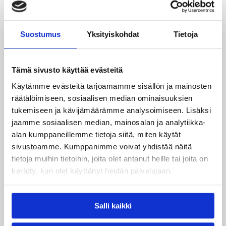
klo 15:00 Suomi U20 – Ruotsi
Lisätietoja:
/maajoukkueet/poikien_maajoukkueet/20-
Suostumus
Yksityiskohdat
Tietoja
vuotiaat_miehet/
Tämä sivusto käyttää evästeitä
Päivitetty
07.06.2005
Käytämme evästeitä tarjoamamme sisällön ja mainosten
räätälöimiseen, sosiaalisen median ominaisuuksien
Henkilöt
tukemiseen ja kävijämäärämme analysoimiseen. Lisäksi
jaamme sosiaalisen median, mainosalan ja analytiikka-
alan kumppaneillemme tietoja siitä, miten käytät
Jarmo Laitinen
sivustoamme. Kumppanimme voivat yhdistää näitä
tietoja muihin tietoihin, joita olet antanut heille tai joita on
Kategoriat
kerätty, kun olet käyttänyt heidän palvelujaan.
Maajoukkue
Pääjuttu
Salli kaikki