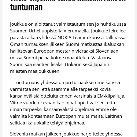
tuntuman
Joukkue on aloittanut valmistautumisen jo huhtikuussa
Suomen Urheiluopistolla Vierumäellä. Joukkue leireilee
parasta aikaa yhdessä NOKIA Teamin kanssa Tallinassa.
Oman turnauksen jälkeen Suomi matkustaa ikäluokan
hallitsevan Euroopan mestarin vieraaksi Sloveniaan,
missä Suomi pelaa kolme maaottelua. Vastaansa
Suomi saa isäntien lisäksi Unkarin sekä Japanin
miesten maajoukkueen.
– Tuo turnaus yhdessä oman turnauksemme kanssa
varmistaa sen, että saamme alle tarpeeksi kovia
kansainvälisiä otteluita ennen varsinaisia EM-kilpailuja.
Viime vuoden kevään karsinnat opettivat sen, että
ilman tarpeeksi kansainvälistä ohjelmaa emme ole
valmiita kohtaamaan Euroopan muita maita, Laitinen
selittää ikäluokalle tehtyä ohjelmaa.
Slovenia matkan jälkeen joukkue harjoittelee yhdessä