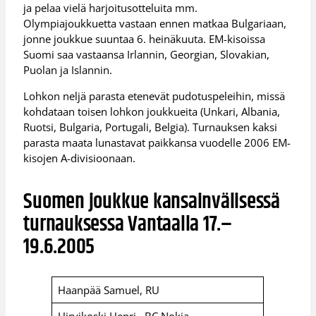
ja pelaa vielä harjoitusotteluita mm.
Olympiajoukkuetta vastaan ennen matkaa Bulgariaan,
jonne joukkue suuntaa 6. heinäkuuta. EM-kisoissa
Suomi saa vastaansa Irlannin, Georgian, Slovakian,
Puolan ja Islannin.
Lohkon neljä parasta etenevät pudotuspeleihin, missä
kohdataan toisen lohkon joukkueita (Unkari, Albania,
Ruotsi, Bulgaria, Portugali, Belgia). Turnauksen kaksi
parasta maata lunastavat paikkansa vuodelle 2006 EM-
kisojen A-divisioonaan.
Suomen joukkue kansainvälisessä
turnauksessa Vantaalla 17.–
19.6.2005
Haanpää Samuel, RU
Hirvikoski Henri, BC Nokia