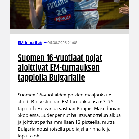
06.08.2026 21:08
EM-kilpailut
Suomen 16-vuotiaat pojat
aloittivat EM-turnauksen
tappiolla Bulgarialle
Suomen 16-vuotiaiden poikien maajoukkue
aloitti B-divisioonan EM-turnauksensa 67–75-
tappiolla Bulgariaa vastaan Pohjois-Makedonian
Skopjessa. Sudenpennut hallitsivat ottelun alkua
ja johtivat parhaimmillaan 13 pisteellä, mutta
Bulgaria nousi toisella puoliajalla rinnalle ja
lopulta ohi.