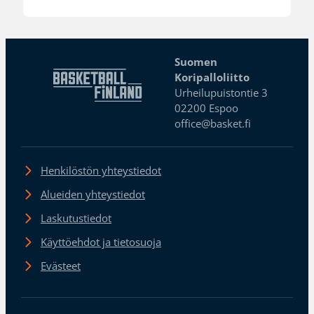
Suomen
Koripalloliitto
Urheilupuistontie 3
02200 Espoo
office@basket.fi
Henkilöstön yhteystiedot
Alueiden yhteystiedot
Laskutustiedot
Käyttöehdot ja tietosuoja
Evästeet