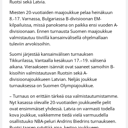
Ruotsi sekä Latvia.
Miesten 20-vuotiaiden maajoukkue pelaa heinäkuun
8.-17. Varnassa, Bulgariassa B-divisioonan EM-
kilpailuissa, missä panoksena on paikka ensi vuoden A-
divisioonaan. Ennen turnausta Suomen maajoukkue
valmistautuu tiiviillä kansainvälisellä ohjelmallaan
tuleviin arvokisoihin.
Suomi järjestää kansainvälisen turnauksen
Tikkurilassa, Vantaalla kesäkuun 17.–19. välisenä
aikana. Vieraakseen isännät ovat saaneet samoihin B-
kisoihin valmistautuvan Ruotsin sekä A-
divisioonajoukkueen Latvian. Neljäs joukkue
turnauksessa on Suomen Olympiajoukkue.
– Turnaus on erittäin tärkeä osa valmistautumistamme.
Nyt kasassa olevalle 20-vuotiaiden joukkueelle pelit
ovat ensimmäiset yhdessä. Latvia on varmasti todella
kova joukkue, vaikkemme tiedä vielä varmuudella
osallistuuko NBA-peluri Andrins Biedrins turnaukseen.
Ruotsi taasen sytyttää aina, kertoo joukkueen