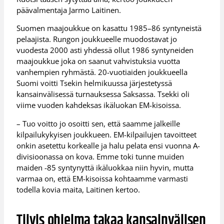
päävalmentaja Jarmo Laitinen.
Suomen maajoukkue on kasattu 1985–86 syntyneistä
pelaajista. Rungon joukkueelle muodostavat jo
vuodesta 2000 asti yhdessä ollut 1986 syntyneiden
maajoukkue joka on saanut vahvistuksia vuotta
vanhempien ryhmästä. 20-vuotiaiden joukkueella
Suomi voitti Tsekin helmikuussa järjestetyssä
kansainvälisessä turnauksessa Saksassa. Tsekki oli
viime vuoden kahdeksas ikäluokan EM-kisoissa.
– Tuo voitto jo osoitti sen, että saamme jalkeille
kilpailukykyisen joukkueen. EM-kilpailujen tavoitteet
onkin asetettu korkealle ja halu pelata ensi vuonna A-
divisioonassa on kova. Emme toki tunne muiden
maiden -85 syntynyttä ikäluokkaa niin hyvin, mutta
varmaa on, että EM-kisoissa kohtaamme varmasti
todella kovia maita, Laitinen kertoo.
Tiivis ohjelma takaa kansainvälisen