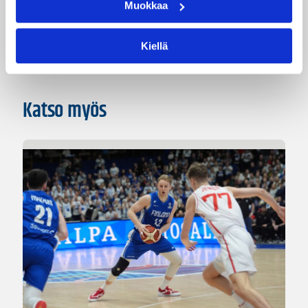
Muokkaa
Haastattelu
Pääjuttu
Kiellä
Katso myös