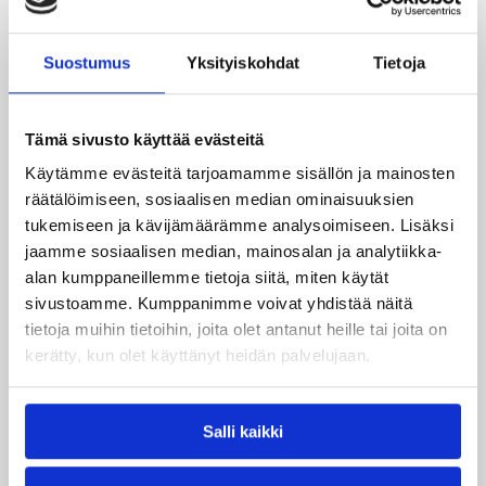
mielenkiintoisia pudotuspelejä, vinkkaa Kotti
nostamatta ainuttakaan joukkuetta muita
Suostumus
Yksityiskohdat
Tietoja
korkeammalle jalustalle.
Honka kohtaa Korihaiden lisäksi runkosarjassa vielä
ToPon kotonaan ja Pyrinnön Tampereella.
Tämä sivusto käyttää evästeitä
Pääkaupunkiseudun korivaltikkaa kuluvalla kaudella
Käytämme evästeitä tarjoamamme sisällön ja mainosten
kantanut ToPo on jo varmistanut hyvissä ajoin
räätälöimiseen, sosiaalisen median ominaisuuksien
runkosarjan kolmannen sijan. Hongalle kauden tähän
tukemiseen ja kävijämäärämme analysoimiseen. Lisäksi
mennessä tärkeimmässä pelissä, eli cup-finaalissa
jaamme sosiaalisen median, mainosalan ja analytiikka-
taipunut Pyrintö puolestaan käy Kouvojen kanssa
kiivasta kapinaa piikkipaikasta.
alan kumppaneillemme tietoja siitä, miten käytät
sivustoamme. Kumppanimme voivat yhdistää näitä
Lisätiedot:
Korisliigan ottelut ja tilastot
tietoja muihin tietoihin, joita olet antanut heille tai joita on
kerätty, kun olet käyttänyt heidän palvelujaan.
Päivitetty
24.03.2010
Salli kaikki
Kategoriat