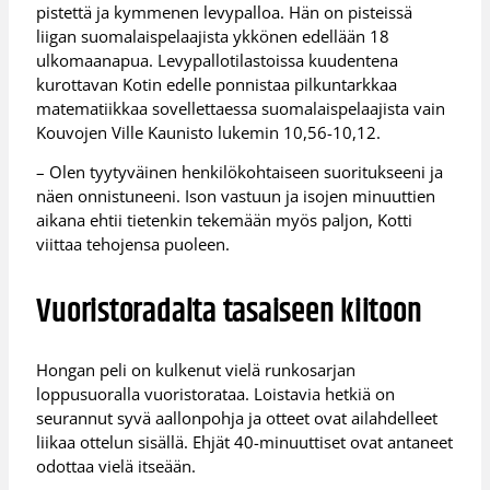
pistettä ja kymmenen levypalloa. Hän on pisteissä
liigan suomalaispelaajista ykkönen edellään 18
ulkomaanapua. Levypallotilastoissa kuudentena
kurottavan Kotin edelle ponnistaa pilkuntarkkaa
matematiikkaa sovellettaessa suomalaispelaajista vain
Kouvojen Ville Kaunisto lukemin 10,56-10,12.
– Olen tyytyväinen henkilökohtaiseen suoritukseeni ja
näen onnistuneeni. Ison vastuun ja isojen minuuttien
aikana ehtii tietenkin tekemään myös paljon, Kotti
viittaa tehojensa puoleen.
Vuoristoradalta tasaiseen kiitoon
Hongan peli on kulkenut vielä runkosarjan
loppusuoralla vuoristorataa. Loistavia hetkiä on
seurannut syvä aallonpohja ja otteet ovat ailahdelleet
liikaa ottelun sisällä. Ehjät 40-minuuttiset ovat antaneet
odottaa vielä itseään.