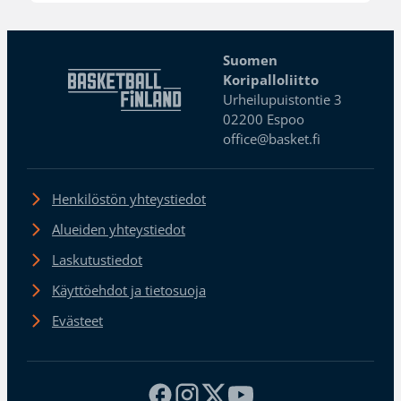
Suomen
Koripalloliitto
Urheilupuistontie 3
02200 Espoo
office@basket.fi
Henkilöstön yhteystiedot
Alueiden yhteystiedot
Laskutustiedot
Käyttöehdot ja tietosuoja
Evästeet