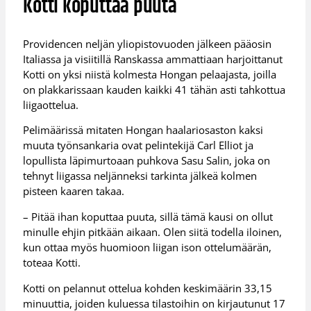
Kotti koputtaa puuta
Providencen neljän yliopistovuoden jälkeen pääosin
Italiassa ja visiitillä Ranskassa ammattiaan harjoittanut
Kotti on yksi niistä kolmesta Hongan pelaajasta, joilla
on plakkarissaan kauden kaikki 41 tähän asti tahkottua
liigaottelua.
Pelimäärissä mitaten Hongan haalariosaston kaksi
muuta työnsankaria ovat pelintekijä Carl Elliot ja
lopullista läpimurtoaan puhkova Sasu Salin, joka on
tehnyt liigassa neljänneksi tarkinta jälkeä kolmen
pisteen kaaren takaa.
– Pitää ihan koputtaa puuta, sillä tämä kausi on ollut
minulle ehjin pitkään aikaan. Olen siitä todella iloinen,
kun ottaa myös huomioon liigan ison ottelumäärän,
toteaa Kotti.
Kotti on pelannut ottelua kohden keskimäärin 33,15
minuuttia, joiden kuluessa tilastoihin on kirjautunut 17