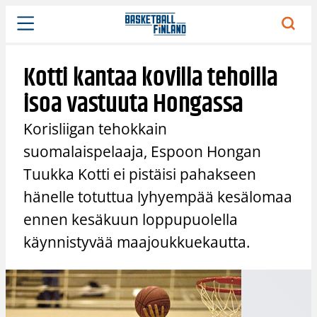
Siirry
sisältöön
Kotti kantaa kovilla tehoilla
isoa vastuuta Hongassa
Korisliigan tehokkain
suomalaispelaaja, Espoon Hongan
Tuukka Kotti ei pistäisi pahakseen
hänelle totuttua lyhyempää kesälomaa
ennen kesäkuun loppupuolella
käynnistyvää maajoukkuekautta.