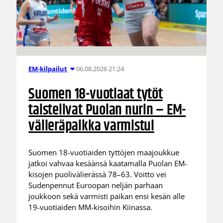
06.08.2026 21:24
EM-kilpailut
Suomen 18-vuotiaat tytöt
taistelivat Puolan nurin – EM-
välieräpaikka varmistui
Suomen 18-vuotiaiden tyttöjen maajoukkue
jatkoi vahvaa kesäänsä kaatamalla Puolan EM-
kisojen puolivälierässä 78–63. Voitto vei
Sudenpennut Euroopan neljän parhaan
joukkoon sekä varmisti paikan ensi kesän alle
19-vuotiaiden MM-kisoihin Kiinassa.