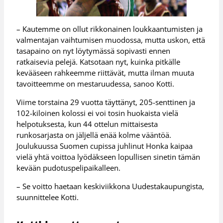
– Kautemme on ollut rikkonainen loukkaantumisten ja
valmentajan vaihtumisen muodossa, mutta uskon, että
tasapaino on nyt löytymässä sopivasti ennen
ratkaisevia pelejä. Katsotaan nyt, kuinka pitkälle
kevääseen rahkeemme riittävät, mutta ilman muuta
tavoitteemme on mestaruudessa, sanoo Kotti.
Viime torstaina 29 vuotta täyttänyt, 205-senttinen ja
102-kiloinen kolossi ei voi tosin huokaista vielä
helpotuksesta, kun 44 ottelun mittaisesta
runkosarjasta on jäljellä enää kolme vääntöä.
Joulukuussa Suomen cupissa juhlinut Honka kaipaa
vielä yhtä voittoa lyödäkseen lopullisen sinetin tämän
kevään pudotuspelipaikalleen.
– Se voitto haetaan keskiviikkona Uudestakaupungista,
suunnittelee Kotti.