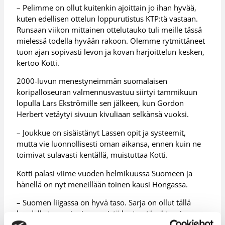
– Pelimme on ollut kuitenkin ajoittain jo ihan hyvää,
kuten edellisen ottelun loppurutistus KTP:tä vastaan.
Runsaan viikon mittainen ottelutauko tuli meille tässä
mielessä todella hyvään rakoon. Olemme rytmittäneet
tuon ajan sopivasti levon ja kovan harjoittelun kesken,
kertoo Kotti.
2000-luvun menestyneimmän suomalaisen
koripalloseuran valmennusvastuu siirtyi tammikuun
lopulla Lars Ekströmille sen jälkeen, kun Gordon
Herbert vetäytyi sivuun kivuliaan selkänsä vuoksi.
– Joukkue on sisäistänyt Lassen opit ja systeemit,
mutta vie luonnollisesti oman aikansa, ennen kuin ne
toimivat sulavasti kentällä, muistuttaa Kotti.
Kotti palasi viime vuoden helmikuussa Suomeen ja
hänellä on nyt meneillään toinen kausi Hongassa.
– Suomen liigassa on hyvä taso. Sarja on ollut tällä
kaudella tasapainoinen, mistä kertoo tämä tasainen
kamppailu playoff-paikoistakin. Odotan erittäin