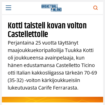
Siirry
sisältöön
Kotti taisteli kovan voiton
Castellettolle
Perjantaina 25 vuotta täyttänyt
maajoukkuekoripalloilija Tuukka Kotti
oli joukkueensa avainpelaaja, kun
hänen edustamansa Castelletto Ticino
otti Italian kakkosliigassa tärkeän 70-69
(35-32) -voiton kärkijoukkueisiin
lukeutuvasta Carife Ferrarasta.