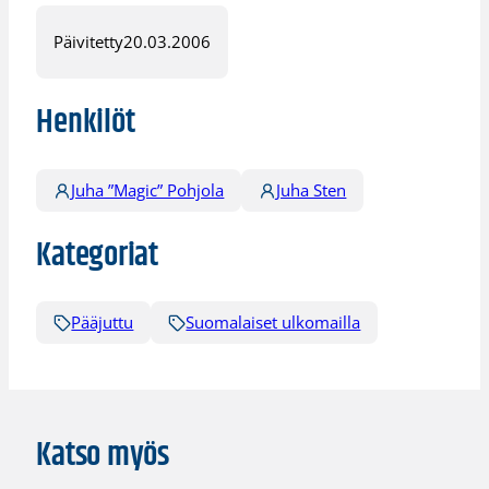
Päivitetty
20.03.2006
Henkilöt
Juha ”Magic” Pohjola
Juha Sten
Kategoriat
Pääjuttu
Suomalaiset ulkomailla
Katso myös