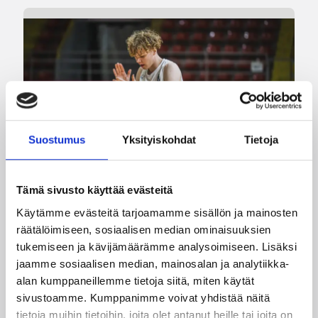
Suostumus
Yksityiskohdat
Tietoja
Tämä sivusto käyttää evästeitä
Käytämme evästeitä tarjoamamme sisällön ja mainosten
räätälöimiseen, sosiaalisen median ominaisuuksien
08.08.2026 00:37
EM-kilpailut
tukemiseen ja kävijämäärämme analysoimiseen. Lisäksi
Suomen 16-vuotiaat pojat
jaamme sosiaalisen median, mainosalan ja analytiikka-
voittivat Luxemburgin – EM-
alan kumppaneillemme tietoja siitä, miten käytät
sivustoamme. Kumppanimme voivat yhdistää näitä
kisojen voittotili aukesi
tietoja muihin tietoihin, joita olet antanut heille tai joita on