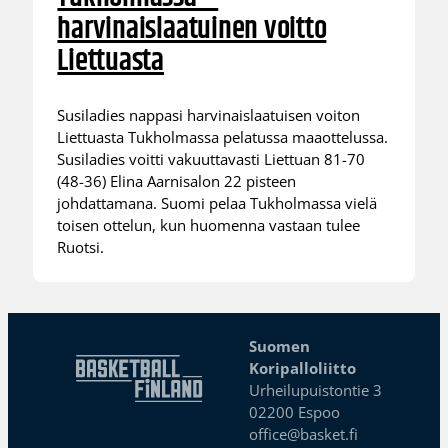
harvinaislaatuinen voitto
Liettuasta
Susiladies nappasi harvinaislaatuisen voiton
Liettuasta Tukholmassa pelatussa maaottelussa.
Susiladies voitti vakuuttavasti Liettuan 81-70
(48-36) Elina Aarnisalon 22 pisteen
johdattamana. Suomi pelaa Tukholmassa vielä
toisen ottelun, kun huomenna vastaan tulee
Ruotsi.
Suomen
Koripalloliitto
Urheilupuistontie 3
02200 Espoo
office@basket.fi