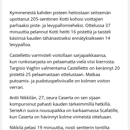
Kymmenestä kahden pisteen heitostaan seitsemän
upottanut 205-senttinen Kotti kohosi voittajien
parhaaksi piste- ja levypallomieheksi. Ottelussa 37
minuuttia pelannut Kotti heitti 16 pistettä ja taisteli
käsiinsä kauden tähänastiseksi ennätyksekseen 14
levypalloa.
Castelletto varmisteli voitollaan sarjapaikkaansa,
kun runkosarjasta on pelaamatta vielä viisi kierrosta.
Targisio Vaghin valmentama Castelletto on kerännyt 20
pistettä 25 pelaamastaan ottelustaan. Matkaa
putoamis- ja pudotuspeliviivalle on kolmen voiton
verran.
Antti Nikkilän, 27, seura Caserta on sen sijaan
kompuroinut pahasti kauden tärkeimmillä hetkillä.
SerieA:n suora nousupaikka on karkaamassa Scafatille,
kun Caserta on hävinnyt kolme viimeistä otteluaan.
Nikkilä pelasi 19 minuuttia, nosti sentterin tontilta