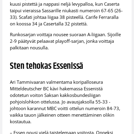
kuusi pistettä ja nappasi neljä levypalloa, kun Caserta
taipui vieraissa Sassarille niukasti numeroin 67-65 (26-
33). Scafati johtaa liigaa 38 pisteellä. Carife Ferraralla
on koossa 34 ja Casertalla 32 pistettä.
Runkosarjan voittaja nousee suoraan A-liigaan. Sijoille
2-9 päätyvät pelaavat playoff-sarjan, jonka voittaja
palkitaan nousulla.
Sten tehokas Essenissä
Ari Tammivaaran valmentama koripalloseura
Mitteldeutscher BC kävi hakemassa Essenistä
odotetun voiton Saksan kakkosbundesliigan
pohjoislohkon ottelussa. Jo avausjaksolla 55-33 -
johtoon karannut MBC voitti ottelun numeroin 84-73,
vaikka tauon jälkeinen otteen menettäminen olikin
kostautua.
– Essen nousi vielä taistelemaan voitosta. Onneksi