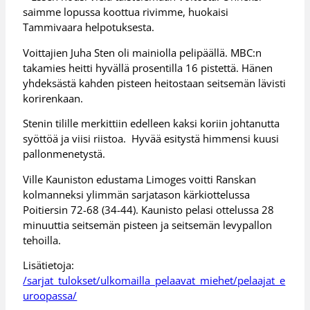
saimme lopussa koottua rivimme, huokaisi
Tammivaara helpotuksesta.
Voittajien Juha Sten oli mainiolla pelipäällä. MBC:n
takamies heitti hyvällä prosentilla 16 pistettä. Hänen
yhdeksästä kahden pisteen heitostaan seitsemän lävisti
korirenkaan.
Stenin tilille merkittiin edelleen kaksi koriin johtanutta
syöttöä ja viisi riistoa. Hyvää esitystä himmensi kuusi
pallonmenetystä.
Ville Kauniston edustama Limoges voitti Ranskan
kolmanneksi ylimmän sarjatason kärkiottelussa
Poitiersin 72-68 (34-44). Kaunisto pelasi ottelussa 28
minuuttia seitsemän pisteen ja seitsemän levypallon
tehoilla.
Lisätietoja:
/sarjat_tulokset/ulkomailla_pelaavat_miehet/pelaajat_e
uroopassa/