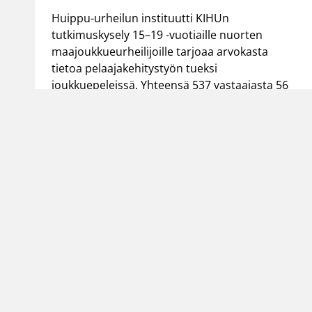
Huippu-urheilun instituutti KIHUn
tutkimuskysely 15–19 -vuotiaille nuorten
maajoukkueurheilijoille tarjoaa arvokasta
tietoa pelaajakehitystyön tueksi
joukkuepeleissä. Yhteensä 537 vastaajasta 56
oli koripalloilijoita.