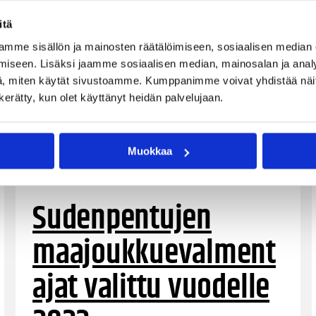
itä
mme sisällön ja mainosten räätälöimiseen, sosiaalisen median
iseen. Lisäksi jaamme sosiaalisen median, mainosalan ja analy
, miten käytät sivustoamme. Kumppanimme voivat yhdistää näitä t
n kerätty, kun olet käyttänyt heidän palvelujaan.
Muokkaa
23.12.2021 09:31
MU15
Sudenpentujen
maajoukkuevalment
ajat valittu vuodelle