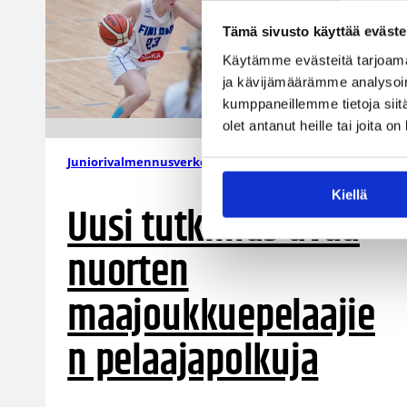
Tämä sivusto käyttää eväste
Käytämme evästeitä tarjoama
ja kävijämäärämme analysoim
kumppaneillemme tietoja siitä
olet antanut heille tai joita o
28.01.2025 11:55
Juniorivalmennusverkosto
Kiellä
Uusi tutkimus avaa
nuorten
maajoukkuepelaajie
n pelaajapolkuja