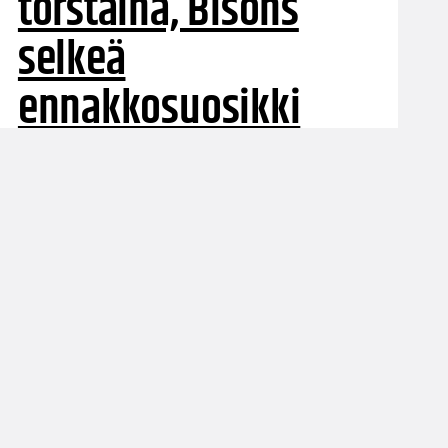
torstaina, Bisons
selkeä
ennakkosuosikki
Miesten Divisioona A:n pudotuspelit saavat
käynnistyvät kolmen ottelun voimin torstaina
25.3. ja viimeinenkin puolivälieräsarja saadaan
käyntiin perjantaina 26.3.
Pudotuspeliennakossa kotietuvalmentajat
kertovat tosipelien lähtöasetelmista ja
puolivälierävastuksistaan.