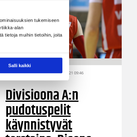
 ominaisuuksien tukemiseen
tiikka-alan
ietoja muihin tietoihin, joita
Salli kaikki
24.03.2021 09:46
Miesten I divisioona A
Divisioona A:n
pudotuspelit
käynnistyvät