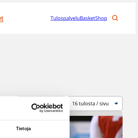
et
Tulospalvelu
BasketShop
Järjestys
Sivukoko
Tietoja