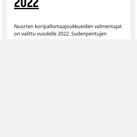
2022
Nuorten koripallomaajoukkueiden valmentajat
on valittu vuodelle 2022. Sudenpentujen
päävalmentajat pysyvät pitkälti samoina,
mutta uutena nimenä nähdään Petri Virtanen,
joka ottaa komentoonsa 20-vuotiaiden
miesten maajoukkueen.