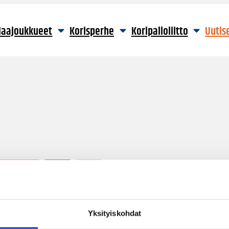
aajoukkueet
Korisperhe
Koripalloliitto
Uutis
255 hakutulosta
Yksityiskohdat