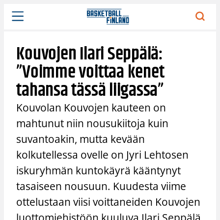
Siirry
sisältöön
Kouvojen Ilari Seppälä:
”Voimme voittaa kenet
tahansa tässä liigassa”
Kouvolan Kouvojen kauteen on
mahtunut niin nousukiitoja kuin
suvantoakin, mutta kevään
kolkutellessa ovelle on Jyri Lehtosen
iskuryhmän kuntokäyrä kääntynyt
tasaiseen nousuun. Kuudesta viime
ottelustaan viisi voittaneiden Kouvojen
luottomiehistöön kuuluva Ilari Seppälä,