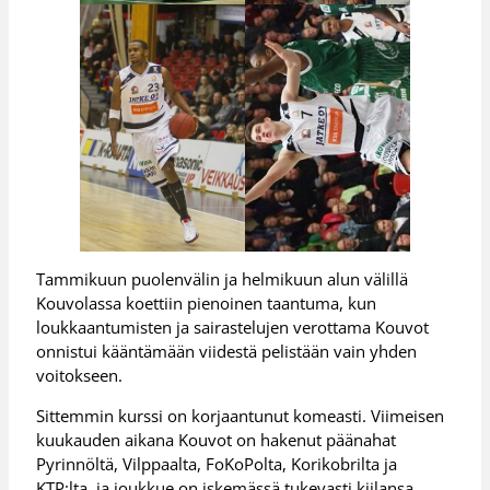
Tammikuun puolenvälin ja helmikuun alun välillä
Kouvolassa koettiin pienoinen taantuma, kun
loukkaantumisten ja sairastelujen verottama Kouvot
onnistui kääntämään viidestä pelistään vain yhden
voitokseen.
Sittemmin kurssi on korjaantunut komeasti. Viimeisen
kuukauden aikana Kouvot on hakenut päänahat
Pyrinnöltä, Vilppaalta, FoKoPolta, Korikobrilta ja
KTP:lta, ja joukkue on iskemässä tukevasti kiilansa