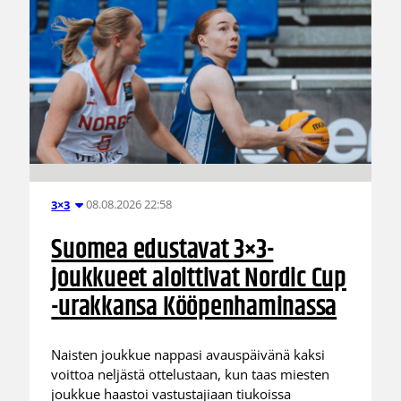
08.08.2026 22:58
3×3
Suomea edustavat 3×3-
joukkueet aloittivat Nordic Cup
-urakkansa Kööpenhaminassa
Naisten joukkue nappasi avauspäivänä kaksi
voittoa neljästä ottelustaan, kun taas miesten
joukkue haastoi vastustajiaan tiukoissa