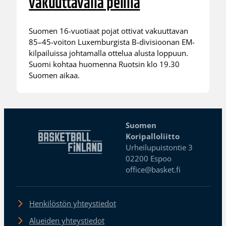
vakuuttavalla pelillä
Suomen 16-vuotiaat pojat ottivat vakuuttavan
85–45-voiton Luxemburgista B-divisioonan EM-
kilpailuissa johtamalla ottelua alusta loppuun.
Suomi kohtaa huomenna Ruotsin klo 19.30
Suomen aikaa.
Suomen
Koripalloliitto
Urheilupuistontie 3
02200 Espoo
office@basket.fi
Henkilöstön yhteystiedot
Alueiden yhteystiedot