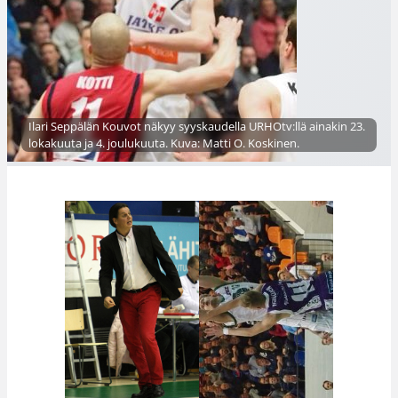
Ilari Seppälän Kouvot näkyy syyskaudella URHOtv:llä ainakin 23.
lokakuuta ja 4. joulukuuta. Kuva: Matti O. Koskinen.