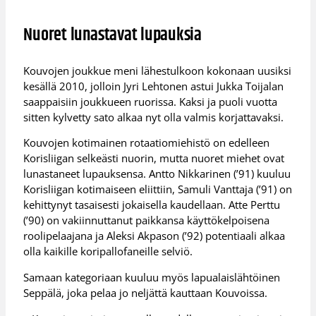
Nuoret lunastavat lupauksia
Kouvojen joukkue meni lähestulkoon kokonaan uusiksi
kesällä 2010, jolloin Jyri Lehtonen astui Jukka Toijalan
saappaisiin joukkueen ruorissa. Kaksi ja puoli vuotta
sitten kylvetty sato alkaa nyt olla valmis korjattavaksi.
Kouvojen kotimainen rotaatiomiehistö on edelleen
Korisliigan selkeästi nuorin, mutta nuoret miehet ovat
lunastaneet lupauksensa. Antto Nikkarinen (’91) kuuluu
Korisliigan kotimaiseen eliittiin, Samuli Vanttaja (’91) on
kehittynyt tasaisesti jokaisella kaudellaan. Atte Perttu
(’90) on vakiinnuttanut paikkansa käyttökelpoisena
roolipelaajana ja Aleksi Akpason (’92) potentiaali alkaa
olla kaikille koripallofaneille selviö.
Samaan kategoriaan kuuluu myös lapualaislähtöinen
Seppälä, joka pelaa jo neljättä kauttaan Kouvoissa.