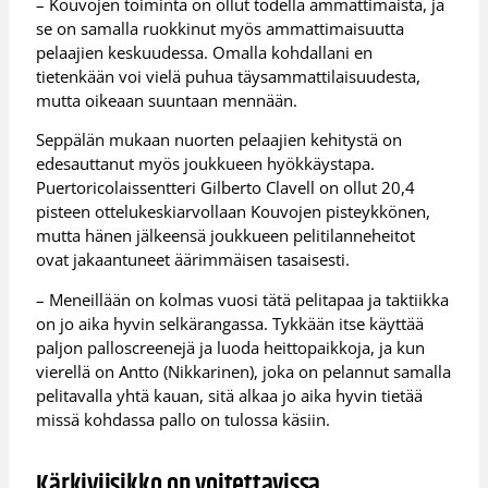
– Kouvojen toiminta on ollut todella ammattimaista, ja
se on samalla ruokkinut myös ammattimaisuutta
pelaajien keskuudessa. Omalla kohdallani en
tietenkään voi vielä puhua täysammattilaisuudesta,
mutta oikeaan suuntaan mennään.
Seppälän mukaan nuorten pelaajien kehitystä on
edesauttanut myös joukkueen hyökkäystapa.
Puertoricolaissentteri Gilberto Clavell on ollut 20,4
pisteen ottelukeskiarvollaan Kouvojen pisteykkönen,
mutta hänen jälkeensä joukkueen pelitilanneheitot
ovat jakaantuneet äärimmäisen tasaisesti.
– Meneillään on kolmas vuosi tätä pelitapaa ja taktiikka
on jo aika hyvin selkärangassa. Tykkään itse käyttää
paljon palloscreenejä ja luoda heittopaikkoja, ja kun
vierellä on Antto (Nikkarinen), joka on pelannut samalla
pelitavalla yhtä kauan, sitä alkaa jo aika hyvin tietää
missä kohdassa pallo on tulossa käsiin.
Kärkiviisikko on voitettavissa