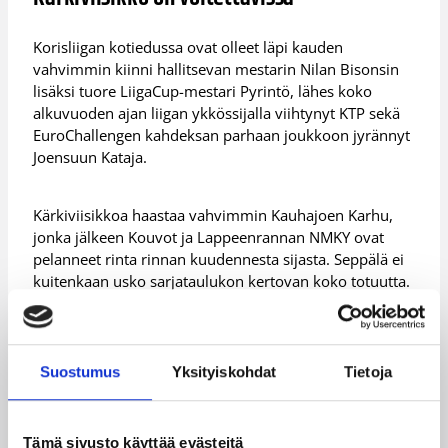
Korisliigan kotiedussa ovat olleet läpi kauden
vahvimmin kiinni hallitsevan mestarin Nilan Bisonsin
lisäksi tuore LiigaCup-mestari Pyrintö, lähes koko
alkuvuoden ajan liigan ykkössijalla viihtynyt KTP sekä
EuroChallengen kahdeksan parhaan joukkoon jyrännyt
Joensuun Kataja.
Kärkiviisikkoa haastaa vahvimmin Kauhajoen Karhu,
jonka jälkeen Kouvot ja Lappeenrannan NMKY ovat
pelanneet rinta rinnan kuudennesta sijasta. Seppälä ei
kuitenkaan usko sarjataulukon kertovan koko totuutta.
– Minusta se kertoo aika paljon, että olemme pystyneet
voittamaan top 5-joukkueesta neljä vähintään kerran,
ja viimeksi olimme vierasmatsissa Bisonsia vastaan
Suostumus
Yksityiskohdat
Tietoja
viimeiselle minuutille asti voitossa kiinni, Seppälä
miettii.
– Kauden alussa oli aika selvää, että liigassa olisi neljä
Tämä sivusto käyttää evästeitä