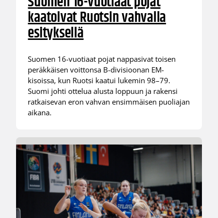
Suomen 16-vuotiaat pojat
kaatoivat Ruotsin vahvalla
esityksellä
Suomen 16-vuotiaat pojat nappasivat toisen
peräkkäisen voittonsa B-divisioonan EM-
kisoissa, kun Ruotsi kaatui lukemin 98–79.
Suomi johti ottelua alusta loppuun ja rakensi
ratkaisevan eron vahvan ensimmäisen puoliajan
aikana.