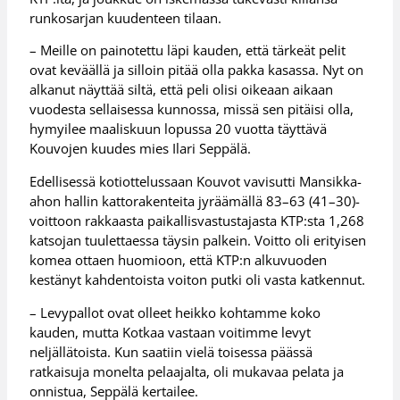
runkosarjan kuudenteen tilaan.
– Meille on painotettu läpi kauden, että tärkeät pelit
ovat keväällä ja silloin pitää olla pakka kasassa. Nyt on
alkanut näyttää siltä, että peli olisi oikeaan aikaan
vuodesta sellaisessa kunnossa, missä sen pitäisi olla,
hymyilee maaliskuun lopussa 20 vuotta täyttävä
Kouvojen kuudes mies Ilari Seppälä.
Edellisessä kotiottelussaan Kouvot vavisutti Mansikka-
ahon hallin kattorakenteita jyräämällä 83–63 (41–30)-
voittoon rakkaasta paikallisvastustajasta KTP:sta 1,268
katsojan tuulettaessa täysin palkein. Voitto oli erityisen
komea ottaen huomioon, että KTP:n alkuvuoden
kestänyt kahdentoista voiton putki oli vasta katkennut.
– Levypallot ovat olleet heikko kohtamme koko
kauden, mutta Kotkaa vastaan voitimme levyt
neljällätoista. Kun saatiin vielä toisessa päässä
ratkaisuja monelta pelaajalta, oli mukavaa pelata ja
onnistua, Seppälä kertailee.