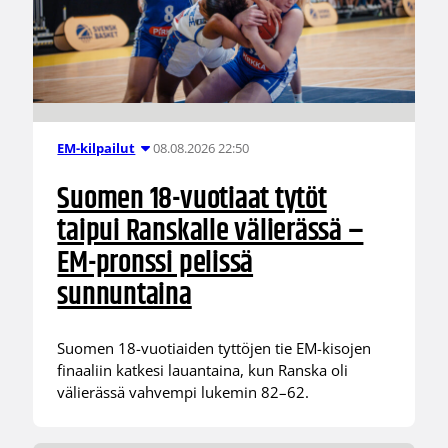
08.08.2026 22:50
EM-kilpailut
Suomen 18-vuotiaat tytöt
taipui Ranskalle välierässä –
EM-pronssi pelissä
sunnuntaina
Suomen 18-vuotiaiden tyttöjen tie EM-kisojen
finaaliin katkesi lauantaina, kun Ranska oli
välierässä vahvempi lukemin 82–62.