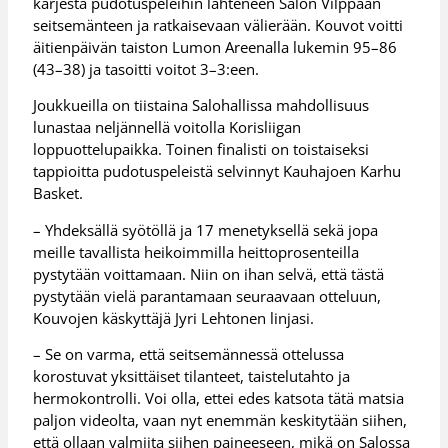
kärjestä pudotuspeleihin lähteneen Salon Vilppaan
seitsemänteen ja ratkaisevaan välierään. Kouvot voitti
äitienpäivän taiston Lumon Areenalla lukemin 95–86
(43–38) ja tasoitti voitot 3–3:een.
Joukkueilla on tiistaina Salohallissa mahdollisuus
lunastaa neljännellä voitolla Korisliigan
loppuottelupaikka. Toinen finalisti on toistaiseksi
tappioitta pudotuspeleistä selvinnyt Kauhajoen Karhu
Basket.
– Yhdeksällä syötöllä ja 17 menetyksellä sekä jopa
meille tavallista heikoimmilla heittoprosenteilla
pystytään voittamaan. Niin on ihan selvä, että tästä
pystytään vielä parantamaan seuraavaan otteluun,
Kouvojen käskyttäjä Jyri Lehtonen linjasi.
– Se on varma, että seitsemännessä ottelussa
korostuvat yksittäiset tilanteet, taistelutahto ja
hermokontrolli. Voi olla, ettei edes katsota tätä matsia
paljon videolta, vaan nyt enemmän keskitytään siihen,
että ollaan valmiita siihen paineeseen, mikä on Salossa