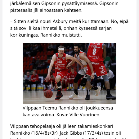
järkälemäisen Gipsonin pysättäymisessä. Gipsonin
pistesaalis jäi ainoastaan kahteen.
– Sitten sieltä nousi Asbury meitä kurittamaan. No, eipä
sitä sovi liikaa ihmetellä, onhan kyseessä sarjan
korikuningas, Rannikko muistutti.
Vilppaan Teemu Rannikko oli joukkueensa
kantava voima. Kuva: Ville Vuorinen
Vilppaan tehopelaaja oli jälleen takamieskonkari
Rannikko (16/4/8s/3r). Jack Gibbs (17/3/4s) tosin oli