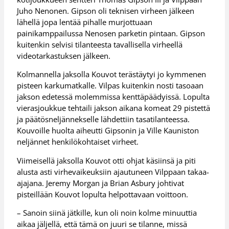
Juho Nenonen. Gipson oli teknisen virheen jälkeen
lähellä jopa lentää pihalle murjottuaan
painikamppailussa Nenosen parketin pintaan. Gipson
kuitenkin selvisi tilanteesta tavallisella virheellä
videotarkastuksen jälkeen.
Kolmannella jaksolla Kouvot terästäytyi jo kymmenen
pisteen karkumatkalle. Vilpas kuitenkin nosti tasoaan
jakson edetessä molemmissa kenttäpäädyissä. Lopulta
vierasjoukkue tehtaili jakson aikana komeat 29 pistettä
ja päätösneljännekselle lähdettiin tasatilanteessa.
Kouvoille huolta aiheutti Gipsonin ja Ville Kauniston
neljännet henkilökohtaiset virheet.
Viimeisellä jaksolla Kouvot otti ohjat käsiinsä ja piti
alusta asti virhevaikeuksiin ajautuneen Vilppaan takaa-
ajajana. Jeremy Morgan ja Brian Asbury johtivat
pisteillään Kouvot lopulta helpottavaan voittoon.
– Sanoin siinä jätkille, kun oli noin kolme minuuttia
aikaa jäljellä, että tämä on juuri se tilanne, missä