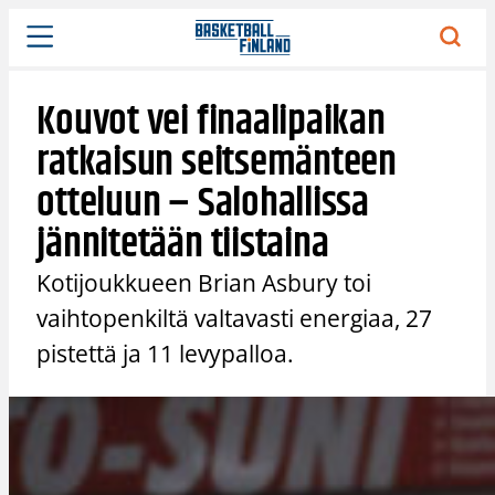
Siirry
sisältöön
Kouvot vei finaalipaikan
ratkaisun seitsemänteen
otteluun – Salohallissa
jännitetään tiistaina
Kotijoukkueen Brian Asbury toi
vaihtopenkiltä valtavasti energiaa, 27
pistettä ja 11 levypalloa.