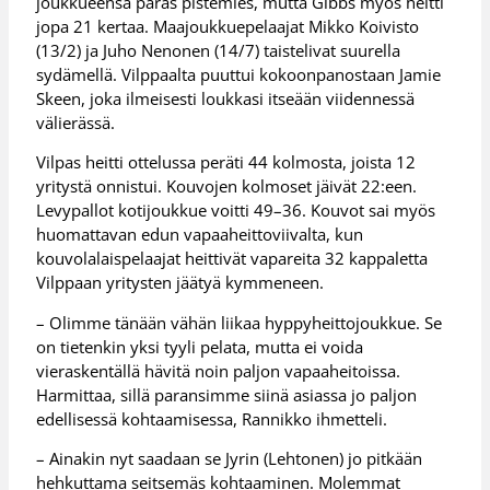
joukkueensa paras pistemies, mutta Gibbs myös heitti
jopa 21 kertaa. Maajoukkuepelaajat Mikko Koivisto
(13/2) ja Juho Nenonen (14/7) taistelivat suurella
sydämellä. Vilppaalta puuttui kokoonpanostaan Jamie
Skeen, joka ilmeisesti loukkasi itseään viidennessä
välierässä.
Vilpas heitti ottelussa peräti 44 kolmosta, joista 12
yritystä onnistui. Kouvojen kolmoset jäivät 22:een.
Levypallot kotijoukkue voitti 49–36. Kouvot sai myös
huomattavan edun vapaaheittoviivalta, kun
kouvolalaispelaajat heittivät vapareita 32 kappaletta
Vilppaan yritysten jäätyä kymmeneen.
– Olimme tänään vähän liikaa hyppyheittojoukkue. Se
on tietenkin yksi tyyli pelata, mutta ei voida
vieraskentällä hävitä noin paljon vapaaheitoissa.
Harmittaa, sillä paransimme siinä asiassa jo paljon
edellisessä kohtaamisessa, Rannikko ihmetteli.
– Ainakin nyt saadaan se Jyrin (Lehtonen) jo pitkään
hehkuttama seitsemäs kohtaaminen. Molemmat