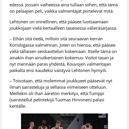
edessä. Jossain vaiheessa aina tullaan siihen, että tämä
on pelaajien peli, vaikka valmentajat piirtelevät mitä.
Lehtonen on onnellinen, että pääsee luotsaamaan
joukkojaan vielä kertaalleen tasaisessa välieräsarjassa.
– Eihän sitä tiedä, milloin sitä seuraavan kerran
Korisliigassa valmennan. Joten on hienoa, että pääsee
vielä tällaisen seiskaottelun kokemaan. Itselle tämä on
ainakin ihan ainutkertainen kokemus. Voitot tasan ja
nyt mennään paras yhdestä, Kouvojen valmentajan
paikalta ensi kaudeksi väistyvä Lehtonen hymyili.
– Toivotaan, että molemmat joukkueet pääsevät nyt
ilman sairasteluja ja sellaisia viimeiseen otteluun.
Meillekin oli ihan ääretön merkitys, että Tumppi
(sairastellut pelintekijä Tuomas Hirvonen) palasi
kentälle.