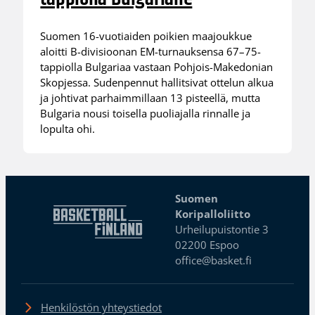
Suomen 16-vuotiaiden poikien maajoukkue
aloitti B-divisioonan EM-turnauksensa 67–75-
tappiolla Bulgariaa vastaan Pohjois-Makedonian
Skopjessa. Sudenpennut hallitsivat ottelun alkua
ja johtivat parhaimmillaan 13 pisteellä, mutta
Bulgaria nousi toisella puoliajalla rinnalle ja
lopulta ohi.
Suomen
Koripalloliitto
Urheilupuistontie 3
02200 Espoo
office@basket.fi
Henkilöstön yhteystiedot