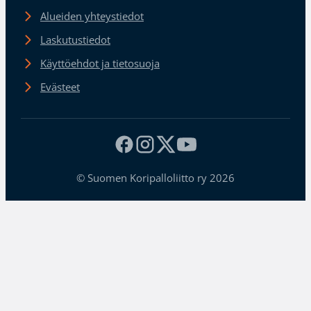
Alueiden yhteystiedot
Laskutustiedot
Käyttöehdot ja tietosuoja
Evästeet
© Suomen Koripalloliitto ry 2026