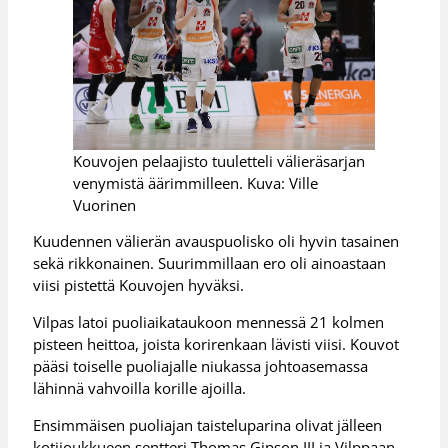
Kouvojen pelaajisto tuuletteli välieräsarjan
venymistä äärimmilleen. Kuva: Ville
Vuorinen
Kuudennen välierän avauspuolisko oli hyvin tasainen
sekä rikkonainen. Suurimmillaan ero oli ainoastaan
viisi pistettä Kouvojen hyväksi.
Vilpas latoi puoliaikataukoon mennessä 21 kolmen
pisteen heittoa, joista korirenkaan lävisti viisi. Kouvot
pääsi toiselle puoliajalle niukassa johtoasemassa
lähinnä vahvoilla korille ajoilla.
Ensimmäisen puoliajan taisteluparina olivat jälleen
kotijoukkueen sentteri Thomas Gipson III ja Vilppaan