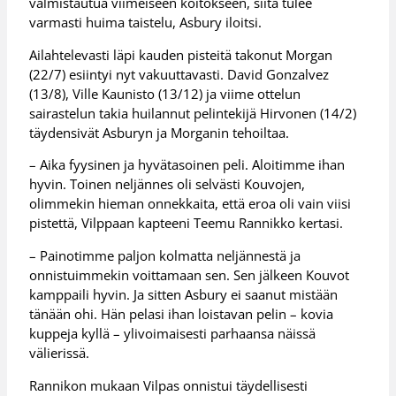
valmistautua viimeiseen koitokseen, siitä tulee
varmasti huima taistelu, Asbury iloitsi.
Ailahtelevasti läpi kauden pisteitä takonut Morgan
(22/7) esiintyi nyt vakuuttavasti. David Gonzalvez
(13/8), Ville Kaunisto (13/12) ja viime ottelun
sairastelun takia huilannut pelintekijä Hirvonen (14/2)
täydensivät Asburyn ja Morganin tehoiltaa.
– Aika fyysinen ja hyvätasoinen peli. Aloitimme ihan
hyvin. Toinen neljännes oli selvästi Kouvojen,
olimmekin hieman onnekkaita, että eroa oli vain viisi
pistettä, Vilppaan kapteeni Teemu Rannikko kertasi.
– Painotimme paljon kolmatta neljännestä ja
onnistuimmekin voittamaan sen. Sen jälkeen Kouvot
kamppaili hyvin. Ja sitten Asbury ei saanut mistään
tänään ohi. Hän pelasi ihan loistavan pelin – kovia
kuppeja kyllä – ylivoimaisesti parhaansa näissä
välierissä.
Rannikon mukaan Vilpas onnistui täydellisesti