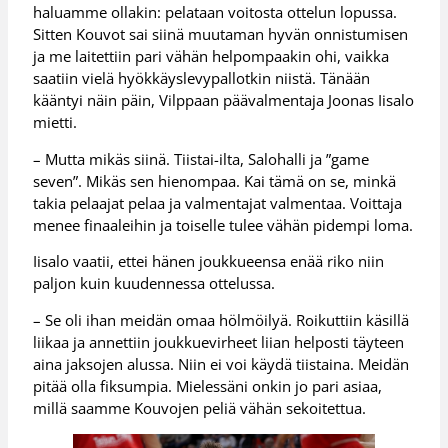
haluamme ollakin: pelataan voitosta ottelun lopussa.
Sitten Kouvot sai siinä muutaman hyvän onnistumisen
ja me laitettiin pari vähän helpompaakin ohi, vaikka
saatiin vielä hyökkäyslevypallotkin niistä. Tänään
kääntyi näin päin, Vilppaan päävalmentaja Joonas Iisalo
mietti.
– Mutta mikäs siinä. Tiistai-ilta, Salohalli ja ”game
seven”. Mikäs sen hienompaa. Kai tämä on se, minkä
takia pelaajat pelaa ja valmentajat valmentaa. Voittaja
menee finaaleihin ja toiselle tulee vähän pidempi loma.
Iisalo vaatii, ettei hänen joukkueensa enää riko niin
paljon kuin kuudennessa ottelussa.
– Se oli ihan meidän omaa hölmöilyä. Roikuttiin käsillä
liikaa ja annettiin joukkuevirheet liian helposti täyteen
aina jaksojen alussa. Niin ei voi käydä tiistaina. Meidän
pitää olla fiksumpia. Mielessäni onkin jo pari asiaa,
millä saamme Kouvojen peliä vähän sekoitettua.