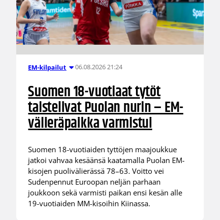
06.08.2026 21:24
EM-kilpailut
Suomen 18-vuotiaat tytöt
taistelivat Puolan nurin – EM-
välieräpaikka varmistui
Suomen 18-vuotiaiden tyttöjen maajoukkue
jatkoi vahvaa kesäänsä kaatamalla Puolan EM-
kisojen puolivälierässä 78–63. Voitto vei
Sudenpennut Euroopan neljän parhaan
joukkoon sekä varmisti paikan ensi kesän alle
19-vuotiaiden MM-kisoihin Kiinassa.