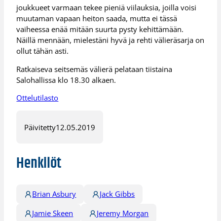
joukkueet varmaan tekee pieniä viilauksia, joilla voisi
muutaman vapaan heiton saada, mutta ei tässä
vaiheessa enää mitään suurta pysty kehittämään.
Näillä mennään, mielestäni hyvä ja rehti välieräsarja on
ollut tähän asti.
Ratkaiseva seitsemäs välierä pelataan tiistaina
Salohallissa klo 18.30 alkaen.
Ottelutilasto
Päivitetty
12.05.2019
Henkilöt
Brian Asbury
Jack Gibbs
Jamie Skeen
Jeremy Morgan