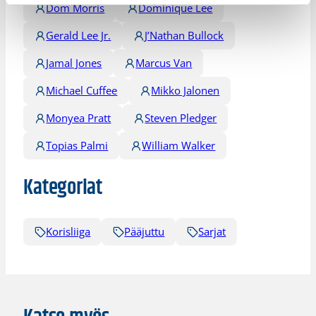
Dom Morris
Dominique Lee
Gerald Lee Jr.
J’Nathan Bullock
Jamal Jones
Marcus Van
Michael Cuffee
Mikko Jalonen
Monyea Pratt
Steven Pledger
Topias Palmi
William Walker
Kategoriat
Korisliiga
Pääjuttu
Sarjat