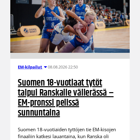
08.08.2026 22:50
EM-kilpailut
Suomen 18-vuotiaat tytöt
taipui Ranskalle välierässä –
EM-pronssi pelissä
sunnuntaina
Suomen 18-vuotiaiden tyttöjen tie EM-kisojen
finaaliin katkesi lauantaina, kun Ranska oli