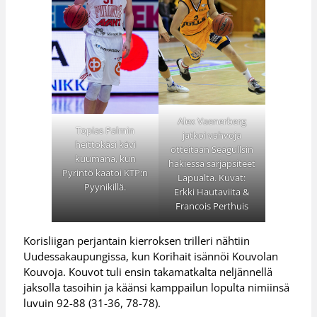
Alex Vaenerberg
Topias Palmin
jatkoi vahvoja
heittokäsi kävi
otteitaan Seagullsin
kuumana, kun
hakiessa sarjapsiteet
Pyrintö kaatoi KTP:n
Lapualta. Kuvat:
Pyynikillä.
Erkki Hautaviita &
Francois Perthuis
Korisliigan perjantain kierroksen trilleri nähtiin
Uudessakaupungissa, kun Korihait isännöi Kouvolan
Kouvoja. Kouvot tuli ensin takamatkalta neljännellä
jaksolla tasoihin ja käänsi kamppailun lopulta nimiinsä
luvuin 92-88 (31-36, 78-78).