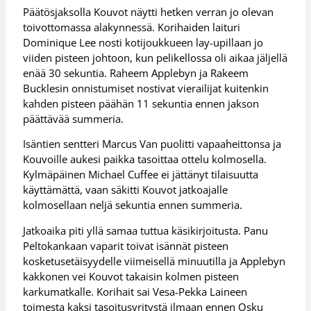
Päätösjaksolla Kouvot näytti hetken verran jo olevan
toivottomassa alakynnessä. Korihaiden laituri
Dominique Lee nosti kotijoukkueen lay-upillaan jo
viiden pisteen johtoon, kun pelikellossa oli aikaa jäljellä
enää 30 sekuntia. Raheem Applebyn ja Rakeem
Bucklesin onnistumiset nostivat vierailijat kuitenkin
kahden pisteen päähän 11 sekuntia ennen jakson
päättävää summeria.
Isäntien sentteri Marcus Van puolitti vapaaheittonsa ja
Kouvoille aukesi paikka tasoittaa ottelu kolmosella.
Kylmäpäinen Michael Cuffee ei jättänyt tilaisuutta
käyttämättä, vaan säkitti Kouvot jatkoajalle
kolmosellaan neljä sekuntia ennen summeria.
Jatkoaika piti yllä samaa tuttua käsikirjoitusta. Panu
Peltokankaan vaparit toivat isännät pisteen
kosketusetäisyydelle viimeisellä minuutilla ja Applebyn
kakkonen vei Kouvot takaisin kolmen pisteen
karkumatkalle. Korihait sai Vesa-Pekka Laineen
toimesta kaksi tasoitusyritystä ilmaan ennen Osku