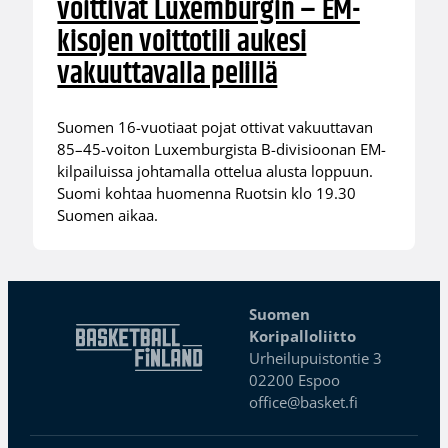
voittivat Luxemburgin – EM-
kisojen voittotili aukesi
vakuuttavalla pelillä
Suomen 16-vuotiaat pojat ottivat vakuuttavan
85–45-voiton Luxemburgista B-divisioonan EM-
kilpailuissa johtamalla ottelua alusta loppuun.
Suomi kohtaa huomenna Ruotsin klo 19.30
Suomen aikaa.
Suomen
Koripalloliitto
Urheilupuistontie 3
02200 Espoo
office@basket.fi