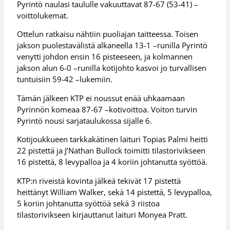
Pyrintö naulasi taululle vakuuttavat 87-67 (53-41) –
voittolukemat.
Ottelun ratkaisu nähtiin puoliajan taitteessa. Toisen
jakson puolestavälistä alkaneella 13-1 –runilla Pyrintö
venytti johdon ensin 16 pisteeseen, ja kolmannen
jakson alun 6-0 –runilla kotijohto kasvoi jo turvallisen
tuntuisiin 59-42 –lukemiin.
Tämän jälkeen KTP ei noussut enää uhkaamaan
Pyrinnön komeaa 87-67 –kotivoittoa. Voiton turvin
Pyrintö nousi sarjataulukossa sijalle 6.
Kotijoukkueen tarkkakätinen laituri Topias Palmi heitti
22 pistettä ja J’Nathan Bullock toimitti tilastorivikseen
16 pistettä, 8 levypalloa ja 4 koriin johtanutta syöttöä.
KTP:n riveistä kovinta jälkeä tekivät 17 pistettä
heittänyt William Walker, sekä 14 pistettä, 5 levypalloa,
5 koriin johtanutta syöttöä sekä 3 riistoa
tilastorivikseen kirjauttanut laituri Monyea Pratt.