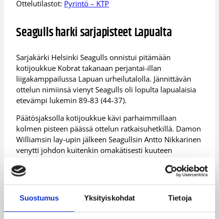
Ottelutilastot:
Pyrintö – KTP
Seagulls harki sarjapisteet Lapualta
Sarjakärki Helsinki Seagulls onnistui pitämään
kotijoukkue Kobrat takanaan perjantai-illan
liigakamppailussa Lapuan urheilutalolla. Jännittävän
ottelun nimiinsä vienyt Seagulls oli lopulta lapualaisia
etevämpi lukemin 89-83 (44-37).
Päätösjaksolla kotijoukkue kävi parhaimmillaan
kolmen pisteen päässä ottelun ratkaisuhetkillä. Damon
Williamsin lay-upin jälkeen Seagullsin Antto Nikkarinen
venytti johdon kuitenkin omakätisesti kuuteen
pisteeseen, eikä Raymond Cowelsin käsi tärissyt tämän
pussittaessa tarvittavat vapaaheitot päätösminuutilla.
Ottelun loppulukemat numeroihin 89-83 pääsi
Suostumus
Yksityiskohdat
Tietoja
trimmaamaan Kobrat-takamies Aubrey Conerly
viimeisten sekuntien lay-upillaan.