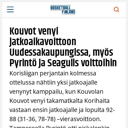
Siirry
sisältöön
Kouvot venyi
jatkoaikavoittoon
Uudessakaupungissa, myös
Pyrintö ja Seagulls voittoihin
Korisliigan perjantain kolmessa
ottelussa nähtiin yksi jatkoajalle
venynyt kamppailu, kun Kouvolan
Kouvot venyi takamatkalta Korihaita
vastaan ensin jatkoajalle ja lopulta 92-
88 (31-36, 78-78) –vierasvoittoon.
Tampereella Pyrintö otti niskalenkin