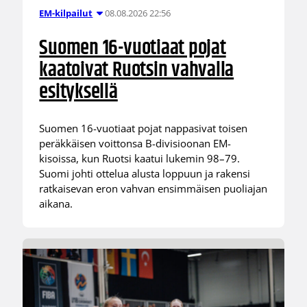
08.08.2026 22:56
EM-kilpailut
Suomen 16-vuotiaat pojat
kaatoivat Ruotsin vahvalla
esityksellä
Suomen 16-vuotiaat pojat nappasivat toisen
peräkkäisen voittonsa B-divisioonan EM-
kisoissa, kun Ruotsi kaatui lukemin 98–79.
Suomi johti ottelua alusta loppuun ja rakensi
ratkaisevan eron vahvan ensimmäisen puoliajan
aikana.