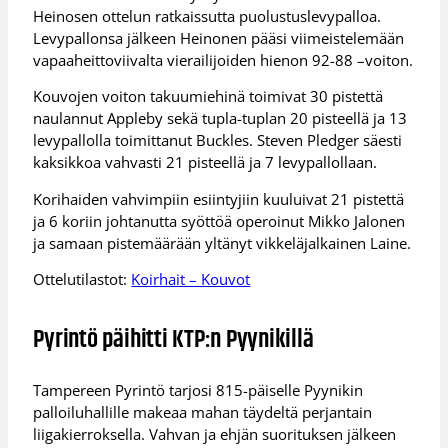
Heinosen ottelun ratkaissutta puolustuslevypalloa.
Levypallonsa jälkeen Heinonen pääsi viimeistelemään
vapaaheittoviivalta vierailijoiden hienon 92-88 –voiton.
Kouvojen voiton takuumiehinä toimivat 30 pistettä
naulannut Appleby sekä tupla-tuplan 20 pisteellä ja 13
levypallolla toimittanut Buckles. Steven Pledger säesti
kaksikkoa vahvasti 21 pisteellä ja 7 levypallollaan.
Korihaiden vahvimpiin esiintyjiin kuuluivat 21 pistettä
ja 6 koriin johtanutta syöttöä operoinut Mikko Jalonen
ja samaan pistemäärään yltänyt vikkeläjalkainen Laine.
Ottelutilastot:
Koirhait – Kouvot
Pyrintö päihitti KTP:n Pyynikillä
Tampereen Pyrintö tarjosi 815-päiselle Pyynikin
palloiluhallille makeaa mahan täydeltä perjantain
liigakierroksella. Vahvan ja ehjän suorituksen jälkeen