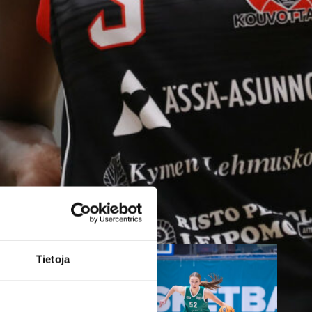
vahvistamaan
Kouvottaria
Kouvottaret on solminut 1-
vuotisen pelaajasopimuksen
amerikkalaispelaaja Ayana
Emmanuelin kanssa. 25-vuotias
takapelaaja aloittaa neljännen
kautensa ammattilaiskentillä.
Tietoja