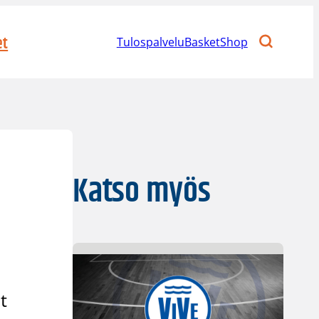
et
Tulospalvelu
BasketShop
Katso myös
n
t