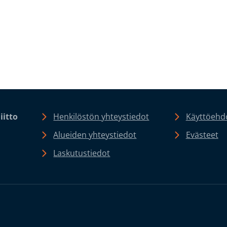
iitto
Henkilöstön yhteystiedot
Käyttöehdo
Alueiden yhteystiedot
Evästeet
Laskutustiedot