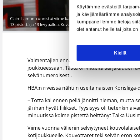
Käytämme evästeitä tarjoama
ja kävijämäärämme analysoim
Claire Lamunu onnistui viime kaudella 37 ottelussa tilastoimaan tupl
kumppaneillemme tietoja siitä
13 pistettä ja 13 levypalloa. Kuva: Ville Vuorinen
olet antanut heille tai joita o
Kiellä
Valmentajien ennakkoveikkailuissa korkealle pov
joukkueessaan. Tästä oli viitteitä sarjakauden a
selvänumeroisesti.
HBA:n riveissä nähtiin useita naisten Korisliiga-
– Totta kai ennen peliä jännitti hieman, mutta s
jäi ihan hyvät fiilikset. Fyysisyys oli tietenkin a
minuutissa kolme pistettä heittänyt Taika Uusimä
Viime vuonna välieriin selviytyneet kouvolalais
kotijoukkueelle. Kouvottaret teki selvän eron ko