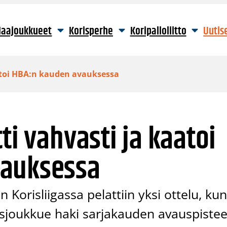
aajoukkueet
Korisperhe
Koripalloliitto
Uutis
aatoi HBA:n kauden avauksessa
ti vahvasti ja kaatoi
vauksessa
Korisliigassa pelattiin yksi ottelu, ku
asjoukkue haki sarjakauden avauspistee