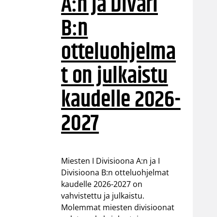
A:n ja Divari
B:n
otteluohjelma
t on julkaistu
kaudelle 2026-
2027
Miesten I Divisioona A:n ja I
Divisioona B:n otteluohjelmat
kaudelle 2026-2027 on
vahvistettu ja julkaistu.
Molemmat miesten divisioonat