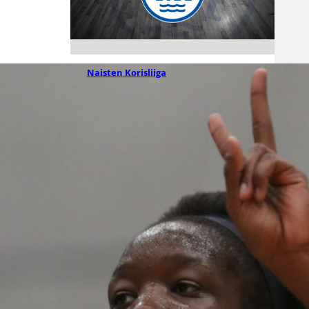
06.08.2026 09:38
Naisten Korisliiga
Melanie Hoyt
Vimpelin
Vedon
sentteriksi
Naisten Korisliiga-kauteen
valmistautuva Vimpelin Veto on