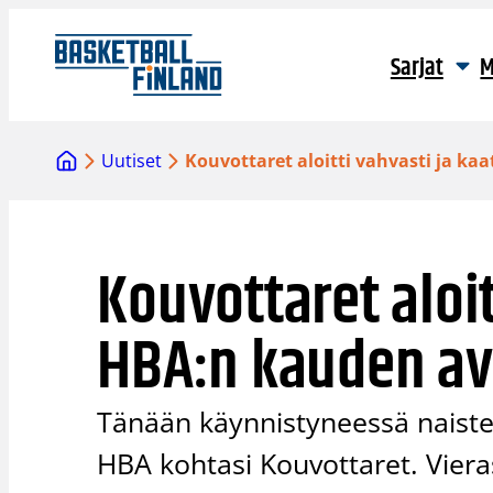
Siirry
sisältöön
Sarjat
M
Uutiset
Kouvottaret aloitti vahvasti ja k
Kouvottaret aloit
HBA:n kauden a
Tänään käynnistyneessä naisten 
HBA kohtasi Kouvottaret. Vier