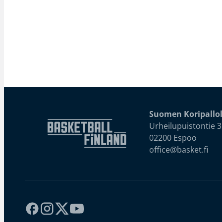
Suomen Koripallol
Urheilupuistontie 3
02200 Espoo
office@basket.fi