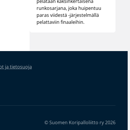
pelataan kaksinkertaisena
runkosarjana, joka huipentuu
paras viidestä -järjestelmällä
pelattaviin finaaleihin.
t ja tietosuoja
© Suomen Koripalloliitto ry 2026