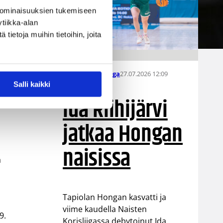
 ominaisuuksien tukemiseen
tiikka-alan
än tilastoi
ietoja muihin tietoihin, joita
27.07.2026 12:09
Naisten Korisliiga
Salli kaikki
Ida Riihijärvi
jatkaa Hongan
naisissa
a
Tapiolan Hongan kasvatti ja
viime kaudella Naisten
9.
Korisliigassa debytoinut Ida