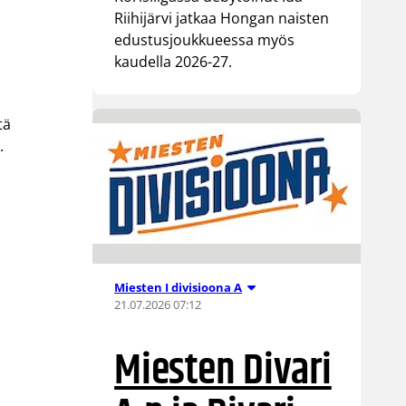
Riihijärvi jatkaa Hongan naisten
edustusjoukkueessa myös
kaudella 2026-27.
tä
.
Miesten I divisioona A
21.07.2026 07:12
Miesten Divari