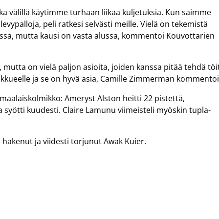
kka välillä käytimme turhaan liikaa kuljetuksia. Kun saimme
evypalloja, peli ratkesi selvästi meille. Vielä on tekemistä
issa, mutta kausi on vasta alussa, kommentoi Kouvottarien
, mutta on vielä paljon asioita, joiden kanssa pitää tehdä töi
oukkueelle ja se on hyvä asia, Camille Zimmerman kommentoi
aalaiskolmikko: Ameryst Alston heitti 22 pistettä,
a syötti kuudesti. Claire Lamunu viimeisteli myöskin tupla-
 hakenut ja viidesti torjunut Awak Kuier.