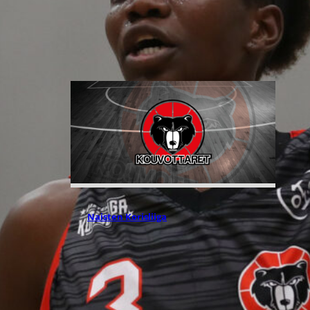
tehnyt pelaajasopimuksen
yhdysvaltalaispelaaja Melanie
Hoytin kanssa.
28.07.2026 15:59
Naisten Korisliiga
Ayana
Emmanuel