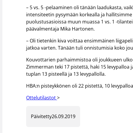
– 5 vs. 5 -pelaaminen oli tänään laadukasta, vai
intensiteetin pysymään korkealla ja hallitsimme l
puolustusasioissa muun muassa 1 vs. 1 -tilante
päävalmentaja Mika Hartonen.
– Oli tietenkin kiva voittaa ensimmäinen liigapeli
jatkoa varten. Tänään tuli onnistumisia koko j
Kouvottarien parhaimmistoa oli joukkueen ulkom
Zimmerman teki 17 pistettä, haki 15 levypalloa j
tuplan 13 pisteellä ja 13 levypallolla.
HBA:n pisteykkönen oli 22 pistettä, 10 levypalloa
Ottelutilastot
>
Päivitetty
26.09.2019