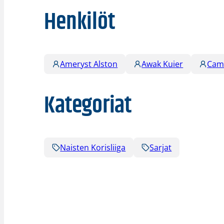
Henkilöt
Ameryst Alston
Awak Kuier
Cam
Kategoriat
Naisten Korisliiga
Sarjat