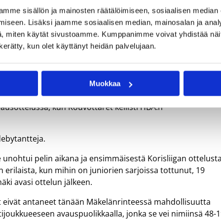
mme sisällön ja mainosten räätälöimiseen, sosiaalisen median
iseen. Lisäksi jaamme sosiaalisen median, mainosalan ja analy
a-tuplan peräti 28 kertaa – sama meno jatkui tämän kauden avauksessa, kun h
, miten käytät sivustoamme. Kumppanimme voivat yhdistää näitä t
n kerätty, kun olet käyttänyt heidän palvelujaan.
Muokkaa
attu Kouvottaret sai pidettyä viime vuotiset avainpelaajat
vausottelussa, kun Kouvottaret kellisti HBA:n
debytantteja.
e unohtui pelin aikana ja ensimmäisestä Korisliigan ottelust
ivan erilaista, kun mihin on juniorien sarjoissa tottunut, 19
ki avasi ottelun jälkeen.
et eivät antaneet tänään Mäkelänrinteessä mahdollisuutta
tijoukkueeseen avauspuolikkaalla, jonka se vei nimiinsä 48-1