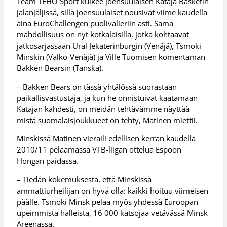
Team TEHO Sport kulkee joensuulaisen Kataja Basketin
jalanjäljissä, sillä joensuulaiset nousivat viime kaudella
aina EuroChallengen puolivälieriin asti. Sama
mahdollisuus on nyt kotkalaisilla, jotka kohtaavat
jatkosarjassaan Ural Jekaterinburgin (Venäjä), Tsmoki
Minskin (Valko-Venäjä) ja Ville Tuomisen komentaman
Bakken Bearsin (Tanska).
– Bakken Bears on tässä yhtälössä suorastaan
paikallisvastustaja, ja kun he onnistuivat kaatamaan
Katajan kahdesti, on meidän tehtävämme näyttää
mistä suomalaisjoukkueet on tehty, Matinen miettii.
Minskissä Matinen vieraili edellisen kerran kaudella
2010/11 pelaamassa VTB-liigan ottelua Espoon
Hongan paidassa.
– Tiedän kokemuksesta, että Minskissä
ammattiurheilijan on hyvä olla: kaikki hoituu viimeisen
päälle. Tsmoki Minsk pelaa myös yhdessä Euroopan
upeimmista halleista, 16 000 katsojaa vetävässä Minsk
Areenassa.