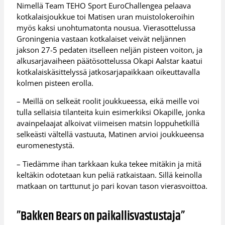
Nimellä Team TEHO Sport EuroChallengea pelaava
kotkalaisjoukkue toi Matisen uran muistolokeroihin
myös kaksi unohtumatonta nousua. Vierasottelussa
Groningenia vastaan kotkalaiset veivät neljännen
jakson 27-5 pedaten itselleen neljän pisteen voiton, ja
alkusarjavaiheen päätösottelussa Okapi Aalstar kaatui
kotkalaiskäsittelyssä jatkosarjapaikkaan oikeuttavalla
kolmen pisteen erolla.
– Meillä on selkeät roolit joukkueessa, eikä meille voi
tulla sellaisia tilanteita kuin esimerkiksi Okapille, jonka
avainpelaajat alkoivat viimeisen matsin loppuhetkillä
selkeästi vältellä vastuuta, Matinen arvioi joukkueensa
euromenestystä.
– Tiedämme ihan tarkkaan kuka tekee mitäkin ja mitä
keltäkin odotetaan kun peliä ratkaistaan. Sillä keinolla
matkaan on tarttunut jo pari kovan tason vierasvoittoa.
”Bakken Bears on paikallisvastustaja”