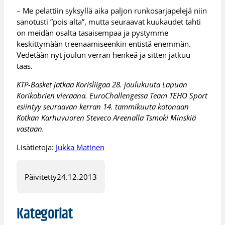
– Me pelattiin syksyllä aika paljon runkosarjapelejä niin
sanotusti ”pois alta”, mutta seuraavat kuukaudet tahti
on meidän osalta tasaisempaa ja pystymme
keskittymään treenaamiseenkin entistä enemmän.
Vedetään nyt joulun verran henkeä ja sitten jatkuu
taas.
KTP-Basket jatkaa Korisliigaa 28. joulukuuta Lapuan
Korikobrien vieraana. EuroChallengessa Team TEHO Sport
esiintyy seuraavan kerran 14. tammikuuta kotonaan
Kotkan Karhuvuoren Steveco Areenalla Tsmoki Minskiä
vastaan.
Lisätietoja:
Jukka Matinen
Päivitetty
24.12.2013
Kategoriat