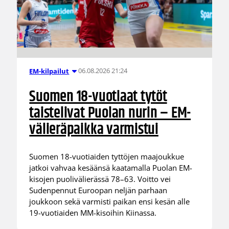
06.08.2026 21:24
EM-kilpailut
Suomen 18-vuotiaat tytöt
taistelivat Puolan nurin – EM-
välieräpaikka varmistui
Suomen 18-vuotiaiden tyttöjen maajoukkue
jatkoi vahvaa kesäänsä kaatamalla Puolan EM-
kisojen puolivälierässä 78–63. Voitto vei
Sudenpennut Euroopan neljän parhaan
joukkoon sekä varmisti paikan ensi kesän alle
19-vuotiaiden MM-kisoihin Kiinassa.