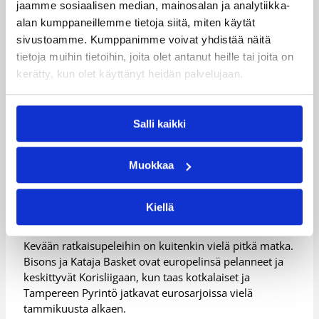
jaamme sosiaalisen median, mainosalan ja analytiikka-
olemassa muutama mestaruudesta pelaava joukkue ja
alan kumppaneillemme tietoja siitä, miten käytät
sitten ne, jotka haastavat isompiaan ja kehittävät
sivustoamme. Kumppanimme voivat yhdistää näitä
pelaajia, Matinen miettii.
tietoja muihin tietoihin, joita olet antanut heille tai joita on
Viime keväältä Matisella ja KTP:lla on katkerat muistot,
kerätty, kun olet käyttänyt heidän palvelujaan.
sillä KTP taipui Nilan Bisonsille kovatasoisessa
finaalisarjassa voitoin 3-2. KTP ja Bisons kuuluvat
Matisen mielestä myös kevätkauden 2014
Salli kaikki
mestarisuosikkien joukkoon.
– Vaikka vertailu onkin vaikeaa, minun mielestäni tämä
Muokkaa
kausi on kärkijoukkueiden osalta viime kautta
vahvempi. Sekä me että Bisons ollaan viime kautta
parempia, ja aika hyviä joukkueita kärkinelikkoon on
Kiellä
syksyn osalta mahtunut.
Kevään ratkaisupeleihin on kuitenkin vielä pitkä matka.
Bisons ja Kataja Basket ovat europelinsä pelanneet ja
keskittyvät Korisliigaan, kun taas kotkalaiset ja
Tampereen Pyrintö jatkavat eurosarjoissa vielä
tammikuusta alkaen.