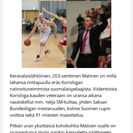
Keravalaislähtöinen, 203-senttinen Matinen on millä
tahansa mittapuulla eräs Korisliigan
rutinoituneimmista suomalaispelaajista. Viidentoista
Korisliiga-kauden veteraani on uransa aikana
nautiskellut mm. neljä SM-kultaa, yhden Saksan
Bundesliigan mestaruuden, kolme Suomen cupin
voittoa sekä 91 miesten maaottelua.
Pitkän uran yksittäisiä kohokohtia Matisen osalle on
siunaantunut myös parikin kappaletta päättyneen