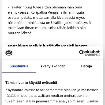
– Jekaterinburg tulee sitten olemaan ihan oma
elämyksensä. Koripalloa Venäjällä ilman muuta
osataan pelata, mutta samalla kiva päästä myös
näkemään, minkälaista on Uralilla. Jatkoonpääsystä
taistellaan ilman muuta, turha tähän leikkiin olisi
muuten lähteä.
Ennakkosuosikit jyräävät Korisliigassa
Korisliigassa KTP-Basket on ollut syyskauden
ahkerimpia joukkueita pelaamalla 44 ottelustaan 17
Suostumus
Yksityiskohdat
Tietoja
ennen joulua. Kotkalaiset ovat kohdanneet jo kaikki
muut Korisliigan joukkueet vähintään kerran ja
Matisella on jo hyvä tuntuma liigan voimasuhteista.
Tämä sivusto käyttää evästeitä
– Korisliiga on yleensä aika tasainen, mutta tässä
Käytämme evästeitä tarjoamamme sisällön ja mainosten
vaiheessa liigan kärki ja haastajat ovat aika selvästi
räätälöimiseen, sosiaalisen median ominaisuuksien
erottumassa. Tästä voi olla montaa mieltä, mutta minä
tukemiseen ja kävijämäärämme analysoimiseen. Lisäksi
olen ihan tyytyväinen siihen kehityssuuntaan. On