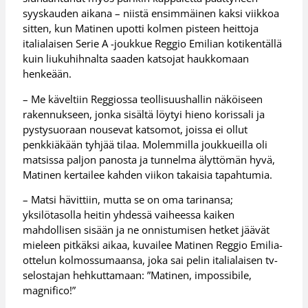
syyskauden aikana – niistä ensimmäinen kaksi viikkoa
sitten, kun Matinen upotti kolmen pisteen heittoja
italialaisen Serie A -joukkue Reggio Emilian kotikentällä
kuin liukuhihnalta saaden katsojat haukkomaan
henkeään.
– Me käveltiin Reggiossa teollisuushallin näköiseen
rakennukseen, jonka sisältä löytyi hieno korissali ja
pystysuoraan nousevat katsomot, joissa ei ollut
penkkiäkään tyhjää tilaa. Molemmilla joukkueilla oli
matsissa paljon panosta ja tunnelma älyttömän hyvä,
Matinen kertailee kahden viikon takaisia tapahtumia.
– Matsi hävittiin, mutta se on oma tarinansa;
yksilötasolla heitin yhdessä vaiheessa kaiken
mahdollisen sisään ja ne onnistumisen hetket jäävät
mieleen pitkäksi aikaa, kuvailee Matinen Reggio Emilia-
ottelun kolmossumaansa, joka sai pelin italialaisen tv-
selostajan hehkuttamaan: ”Matinen, impossibile,
magnifico!”