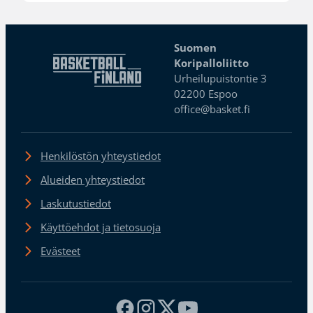
Suomen
Koripalloliitto
Urheilupuistontie 3
02200 Espoo
office@basket.fi
Henkilöstön yhteystiedot
Alueiden yhteystiedot
Laskutustiedot
Käyttöehdot ja tietosuoja
Evästeet