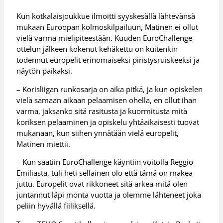
Kun kotkalaisjoukkue ilmoitti syyskesällä lähtevänsä
mukaan Euroopan kolmoskilpailuun, Matinen ei ollut
vielä varma mielipiteestään. Kuuden EuroChallenge-
ottelun jälkeen kokenut kehäkettu on kuitenkin
todennut europelit erinomaiseksi piristysruiskeeksi ja
näytön paikaksi.
– Korisliigan runkosarja on aika pitkä, ja kun opiskelen
vielä samaan aikaan pelaamisen ohella, en ollut ihan
varma, jaksanko sitä rasitusta ja kuormitusta mitä
koriksen pelaaminen ja opiskelu yhtäaikaisesti tuovat
mukanaan, kun siihen ynnätään vielä europelit,
Matinen miettii.
– Kun saatiin EuroChallenge käyntiin voitolla Reggio
Emiliasta, tuli heti sellainen olo että tämä on makea
juttu. Europelit ovat rikkoneet sitä arkea mitä olen
juntannut läpi monta vuotta ja olemme lähteneet joka
peliin hyvällä fiiliksellä.