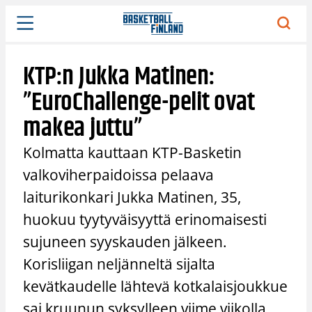
Siirry
sisältöön
KTP:n Jukka Matinen:
”EuroChallenge-pelit ovat
makea juttu”
Kolmatta kauttaan KTP-Basketin
valkoviherpaidoissa pelaava
laiturikonkari Jukka Matinen, 35,
huokuu tyytyväisyyttä erinomaisesti
sujuneen syyskauden jälkeen.
Korisliigan neljänneltä sijalta
kevätkaudelle lähtevä kotkalaisjoukkue
sai kruunun syksylleen viime viikolla