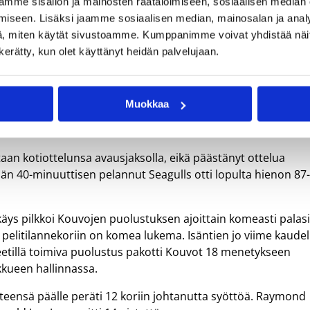
mme sisällön ja mainosten räätälöimiseen, sosiaalisen median
tä ja 7 koriin johtanutta syöttöä kirjauttanut Mikko Jalonen
iseen. Lisäksi jaamme sosiaalisen median, mainosalan ja analy
ittanut Marcus Van.
, miten käytät sivustoamme. Kumppanimme voivat yhdistää näitä t
n kerätty, kun olet käyttänyt heidän palvelujaan.
a
Muokkaa
taan kotiottelunsa avausjaksolla, eikä päästänyt ottelua
än 40-minuuttisen pelannut Seagulls otti lopulta hienon 87
käys pilkkoi Kouvojen puolustuksen ajoittain komeasti palasi
 pelitilannekoriin on komea lukema. Isäntien jo viime kaudel
etillä toimiva puolustus pakotti Kouvot 18 menetykseen
ukkueen hallinnassa.
teensä päälle peräti 12 koriin johtanutta syöttöä. Raymond