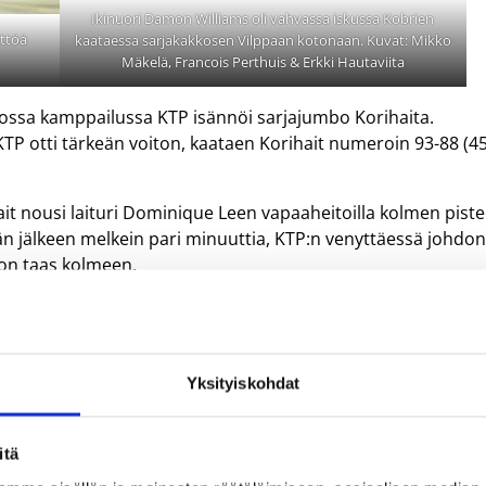
Ikinuori Damon Williams oli vahvassa iskussa Kobrien
öttöä
kaataessa sarjakakkosen Vilppaan kotonaan. Kuvat: Mikko
Mäkelä, Francois Perthuis & Erkki Hautaviita
sossa kamppailussa KTP isännöi sarjajumbo Korihaita.
TP otti tärkeän voiton, kaataen Korihait numeroin 93-88 (45
 nousi laituri Dominique Leen vapaaheitoilla kolmen pist
tämän jälkeen melkein pari minuuttia, KTP:n venyttäessä johdo
ron taas kolmeen.
en summeria kavensi eron vielä kerran kolmeen, mutta kun
istui kahdesti vapaaheittoviivalta, kirjattiin kotijoukkueen
Yksityiskohdat
ellä ja 11 levypallolla, torjuen Korihaiden korintekoyritykset
Joni Herrala (14 pistettä/7 syöttöä) ja laituri Monyea Pratt
itä