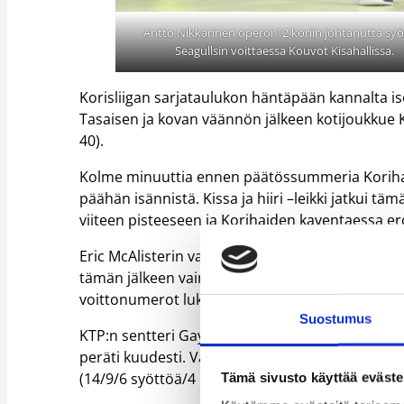
Antto Nikkarinen operoi 12 koriin johtanutta sy
Seagullsin voittaessa Kouvot Kisahallissa.
Korisliigan sarjataulukon häntäpään kannalta i
Tasaisen ja kovan väännön jälkeen kotijoukkue K
40).
Kolme minuuttia ennen päätössummeria Korihait
päähän isännistä. Kissa ja hiiri –leikki jatkui 
viiteen pisteeseen ja Korihaiden kaventaessa e
Eric McAlisterin vapaaheitolla 35 sekuntia enn
tämän jälkeen vain KTP-sentteri Sherman Gay onn
voittonumerot lukemin 93-88.
Suostumus
KTP:n sentteri Gay toimitti tupla-tuplan 22 piste
peräti kuudesti. Vahvalla pelipäällä olivat myös 
(14/9/6 syöttöä/4 riistoa).
Tämä sivusto käyttää eväste