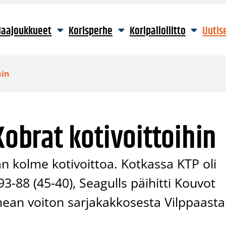
aajoukkueet
Korisperhe
Koripalloliitto
Uutis
hin
Kobrat kotivoittoihin
lään kolme kotivoittoa. Kotkassa KTP oli
-88 (45-40), Seagulls päihitti Kouvot
omean voiton sarjakakkosesta Vilppaasta