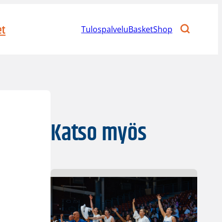
et
Tulospalvelu
BasketShop
Katso myös