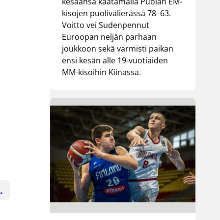
kesäänsä kaatamalla Puolan EM-
kisojen puolivälierässä 78–63.
Voitto vei Sudenpennut
Euroopan neljän parhaan
joukkoon sekä varmisti paikan
ensi kesän alle 19-vuotiaiden
MM-kisoihin Kiinassa.
.