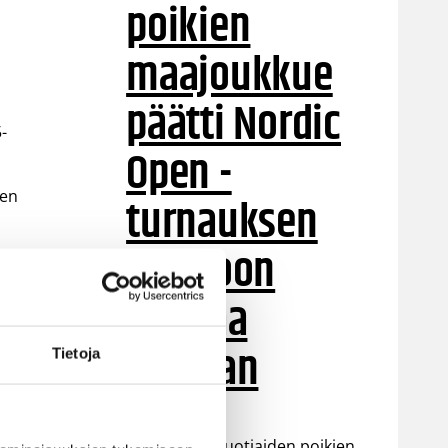
poikien
maajoukkue
päätti Nordic
-
Open -
een
turnauksen
n
tappioon
Latviaa
vastaan
Tietoja
Suomen 15-vuotiaiden poikien