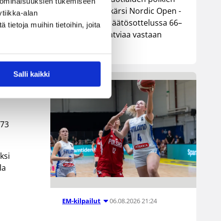
 ominaisuuksien tukemiseen
 ja
maajoukkue kärsi Nordic Open -
tiikka-alan
turnauksen päätösottelussa 66–
ietoja muihin tietoihin, joita
74-tappion Latviaa vastaan
Lohjalla.
Salli kaikki
-73
ksi
la
06.08.2026 21:24
EM-kilpailut