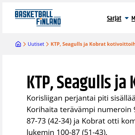
Siirry
sisältöön
Sarjat
M
Uutiset
KTP, Seagulls ja Kobrat kotivoittoi
KTP, Seagulls ja 
Korisliigan perjantai piti sisäl
Korihaita terävämpi numeroin 93
87-73 (42-34) ja Kobrat otti k
lukemin 100-87 (51-43).