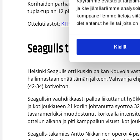
Käytämme evästeitä tarjoama
Korihaiden parhaimmistoon lukeutuivat 22 pistet
ja kävijämäärämme analysoim
tupla-tuplan 12 pisteellä ja 11 levypallolla post
kumppaneillemme tietoja siitä
Ottelutilastot:
KTP – Korihait
olet antanut heille tai joita o
Seagulls terävämpi Kouvoj
Kiellä
Helsinki Seagulls otti kuskin paikan Kouvoja vas
hallinnastaan enää tämän jälkeen. Vahvan ja ehj
(42-34) kotivoiton.
Seagullsin vauhdikkaasti palloa liikuttanut hyök
ja kotijoukkueen 21 koriin johtanutta syöttöä 32
tavaramerkiksi muodostunut korkealla intensite
ottelun aikana ja piti kamppailun visusti kotijo
Seagulls-takamies Antto Nikkarinen operoi 4 pis