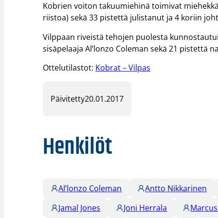
Kobrien voiton takuumiehinä toimivat miehekkä
riistoa) sekä 33 pistettä julistanut ja 4 koriin j
Vilppaan riveistä tehojen puolesta kunnostautuiv
sisäpelaaja Al’lonzo Coleman sekä 21 pistettä n
Ottelutilastot:
Kobrat – Vilpas
Päivitetty
20.01.2017
Henkilöt
Al’lonzo Coleman
Antto Nikkarinen
Jamal Jones
Joni Herrala
Marcus