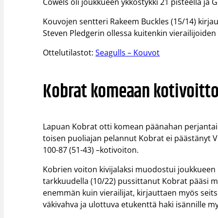
Cowels oli joukkueen ykköstykki 21 pisteellä ja Ge
Kouvojen sentteri Rakeem Buckles (15/14) kirjautti 
Steven Pledgerin ollessa kuitenkin vierailijoiden
Ottelutilastot:
Seagulls – Kouvot
Kobrat komeaan kotivoitt
Lapuan Kobrat otti komean päänahan perjantain
toisen puoliajan pelannut Kobrat ei päästänyt V
100-87 (51-43) –kotivoiton.
Kobrien voiton kivijalaksi muodostui joukkueen 
tarkkuudella (10/22) pussittanut Kobrat pääsi m
enemmän kuin vierailijat, kirjauttaen myös sei
väkivahva ja ulottuva etukenttä haki isännille m