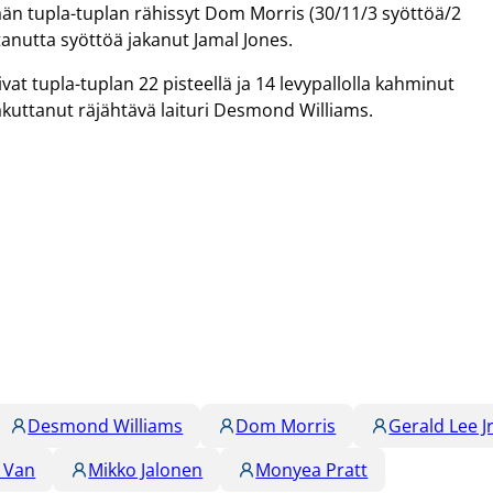
än tupla-tuplan rähissyt Dom Morris (30/11/3 syöttöä/2
ohtanutta syöttöä jakanut Jamal Jones.
at tupla-tuplan 22 pisteellä ja 14 levypallolla kahminut
akuttanut räjähtävä laituri Desmond Williams.
Desmond Williams
Dom Morris
Gerald Lee Jr
 Van
Mikko Jalonen
Monyea Pratt