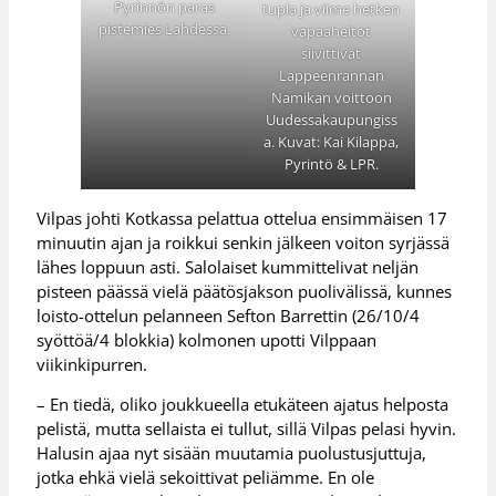
Pyrinnön paras
tupla ja viime hetken
pistemies Lahdessa.
vapaaheitot
siivittivät
Lappeenrannan
Namikan voittoon
Uudessakaupungiss
a. Kuvat: Kai Kilappa,
Pyrintö & LPR.
Vilpas johti Kotkassa pelattua ottelua ensimmäisen 17
minuutin ajan ja roikkui senkin jälkeen voiton syrjässä
lähes loppuun asti. Salolaiset kummittelivat neljän
pisteen päässä vielä päätösjakson puolivälissä, kunnes
loisto-ottelun pelanneen Sefton Barrettin (26/10/4
syöttöä/4 blokkia) kolmonen upotti Vilppaan
viikinkipurren.
– En tiedä, oliko joukkueella etukäteen ajatus helposta
pelistä, mutta sellaista ei tullut, sillä Vilpas pelasi hyvin.
Halusin ajaa nyt sisään muutamia puolustusjuttuja,
jotka ehkä vielä sekoittivat peliämme. En ole