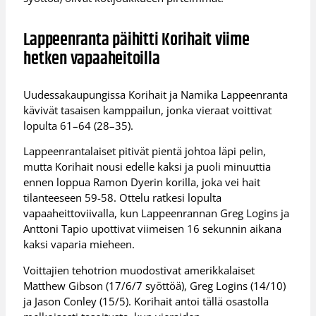
Lappeenranta päihitti Korihait viime
hetken vapaaheitoilla
Uudessakaupungissa Korihait ja Namika Lappeenranta
kävivät tasaisen kamppailun, jonka vieraat voittivat
lopulta 61–64 (28–35).
Lappeenrantalaiset pitivät pientä johtoa läpi pelin,
mutta Korihait nousi edelle kaksi ja puoli minuuttia
ennen loppua Ramon Dyerin korilla, joka vei hait
tilanteeseen 59-58. Ottelu ratkesi lopulta
vapaaheittoviivalla, kun Lappeenrannan Greg Logins ja
Anttoni Tapio upottivat viimeisen 16 sekunnin aikana
kaksi vaparia mieheen.
Voittajien tehotrion muodostivat amerikkalaiset
Matthew Gibson (17/6/7 syöttöä), Greg Logins (14/10)
ja Jason Conley (15/5). Korihait antoi tällä osastolla