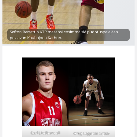
Sefton Barrettin KTP masensi ensimmäisiä pudotuspelejään
pelaavan Kauhajoen Karhun.
Carl Lindbom oli
Greg Loginsin tupla-