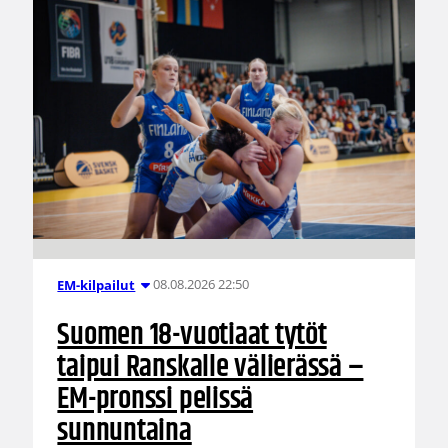
08.08.2026 22:50
EM-kilpailut
Suomen 18-vuotiaat tytöt
taipui Ranskalle välierässä –
EM-pronssi pelissä
sunnuntaina