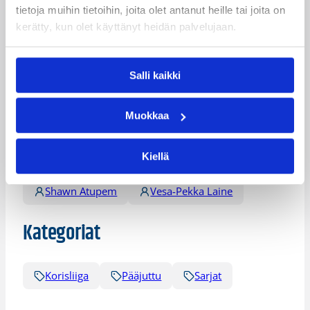
Cedric Latimer
Damon Williams
tietoja muihin tietoihin, joita olet antanut heille tai joita on
kerätty, kun olet käyttänyt heidän palvelujaan.
Devonne Giles
Emmanuel Holloway
Greg Logins
Jason Conley
Salli kaikki
Jesse Niemi
Jukka Matinen
Kenneth Lowe
LaMonte Ulmer
Muokkaa
Marquis Hall
Matthew Gibson
Kiellä
Mikko Jalonen
Sami Toiviainen
Shawn Atupem
Vesa-Pekka Laine
Kategoriat
Korisliiga
Pääjuttu
Sarjat