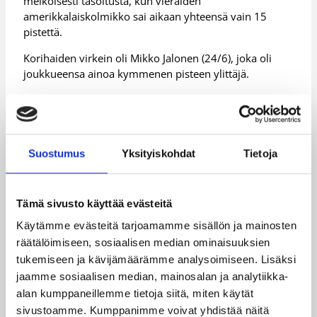
melkoisesti tasoitusta, kun vieraiden
amerikkalaiskolmikko sai aikaan yhteensä vain 15
pistettä.
Korihaiden virkein oli Mikko Jalonen (24/6), joka oli
joukkueensa ainoa kymmenen pisteen ylittäjä.
Lisätietoja:
Korisliiga
Päivitetty
12.10.2012
Suostumus
Yksityiskohdat
Tietoja
Henkilöt
Tämä sivusto käyttää evästeitä
Käytämme evästeitä tarjoamamme sisällön ja mainosten
Alex Vaenerberg
Antero Lehto
räätälöimiseen, sosiaalisen median ominaisuuksien
tukemiseen ja kävijämäärämme analysoimiseen. Lisäksi
Anttoni Tapio
Antwine Williams
jaamme sosiaalisen median, mainosalan ja analytiikka-
Bojan Sarcevic
Carl Lindbom
alan kumppaneillemme tietoja siitä, miten käytät
sivustoamme. Kumppanimme voivat yhdistää näitä