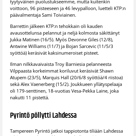
tyytyväinen puolustukseemme, mutta kuitenkin
voittoon, 96 pisteeseen ja 46 levypalloon, luetteli KTP:n
päävalmentaja Sami Toiviainen.
Barrettin jälkeen KTP:n tehokkain oli kauden
avausottelunsa pelannut ja neljä kolmosta säkittänyt
Jukka Matinen (16/5). Myös Devonne Giles (12/8),
Antwine Williams (11/7) ja Bojan Sarcevic (11/5/3
syöttöä) keräsivät kaksinumeroiset pisteet.
Ilman nilkkavaivaista Troy Barniesia pelanneesta
Vilppaasta korkeimmat koriluvut keräsivät Shawn
Atupem (23/5), Marquis Hall (20/6/8 syöttöä/4 riistoa)
sekä Alex Vaenerberg (15/2). Joukkueen yllätyspelaaja
oli 179-senttinen, 18-vuotias Vesa-Pekka Laine, joka
nakutti 11 pistettä.
Pyrintö pöllytti Lahdessa
Tampereen Pyrintö jatkoi tappiotonta tiliään Lahdessa