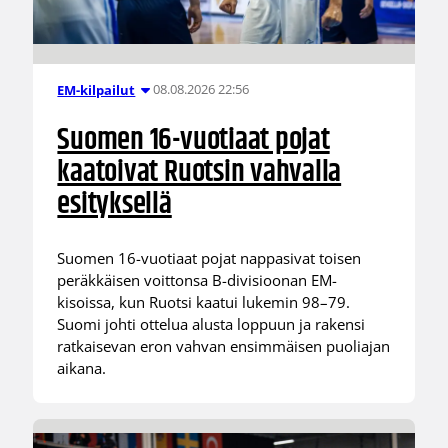
08.08.2026 22:56
EM-kilpailut
Suomen 16-vuotiaat pojat
kaatoivat Ruotsin vahvalla
esityksellä
Suomen 16-vuotiaat pojat nappasivat toisen
peräkkäisen voittonsa B-divisioonan EM-
kisoissa, kun Ruotsi kaatui lukemin 98–79.
Suomi johti ottelua alusta loppuun ja rakensi
ratkaisevan eron vahvan ensimmäisen puoliajan
aikana.