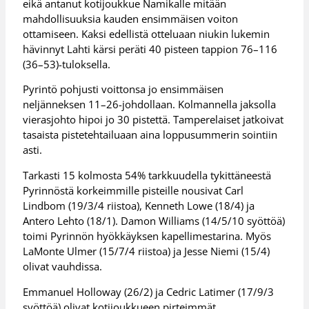
eikä antanut kotijoukkue Namikalle mitään
mahdollisuuksia kauden ensimmäisen voiton
ottamiseen. Kaksi edellistä otteluaan niukin lukemin
hävinnyt Lahti kärsi peräti 40 pisteen tappion 76–116
(36–53)-tuloksella.
Pyrintö pohjusti voittonsa jo ensimmäisen
neljänneksen 11–26-johdollaan. Kolmannella jaksolla
vierasjohto hipoi jo 30 pistettä. Tamperelaiset jatkoivat
tasaista pistetehtailuaan aina loppusummerin sointiin
asti.
Tarkasti 15 kolmosta 54% tarkkuudella tykittäneestä
Pyrinnöstä korkeimmille pisteille nousivat Carl
Lindbom (19/3/4 riistoa), Kenneth Lowe (18/4) ja
Antero Lehto (18/1). Damon Williams (14/5/10 syöttöä)
toimi Pyrinnön hyökkäyksen kapellimestarina. Myös
LaMonte Ulmer (15/7/4 riistoa) ja Jesse Niemi (15/4)
olivat vauhdissa.
Emmanuel Holloway (26/2) ja Cedric Latimer (17/9/3
syöttöä) olivat kotijoukkueen pirteimmät.