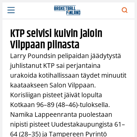
Siirry
sisältöön
KTP selvisi kuivin jaloin
Vilppaan piinasta
Larry Poundsin pelipaidan jäädytystä
juhlistanut KTP sai perjantaina
urakoida kotihallissaan täydet minuutit
kaataakseen Salon Vilppaan.
Korisliigan pisteet jäivät lopulta
Kotkaan 96–89 (48–46)-tuloksella.
Namika Lappeenranta puolestaan
nipisti pisteet Uudestakaupungista 61–
64 (28–35) ja Tampereen Pyrintö