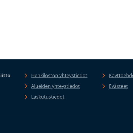
iitto
Henkilöstön yhteystiedot
Käyttöehdo
Alueiden yhteystiedot
Evästeet
Laskutustiedot