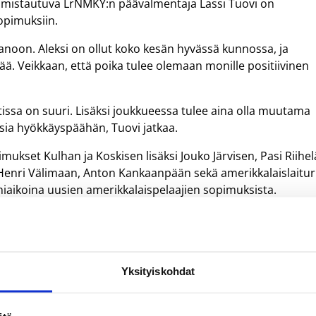
almistautuva LrNMKY:n päävalmentaja Lassi Tuovi on
opimuksiin.
panoon. Aleksi on ollut koko kesän hyvässä kunnossa, ja
ää. Veikkaan, että poika tulee olemaan monille positiivinen
ssa on suuri. Lisäksi joukkueessa tulee aina olla muutama
ksia hyökkäyspäähän, Tuovi jatkaa.
ukset Kulhan ja Koskisen lisäksi Jouko Järvisen, Pasi Riihel
 Henri Välimaan, Anton Kankaanpään sekä amerikkalaislaitur
aikoina uusien amerikkalaispelaajien sopimuksista.
Yksityiskohdat