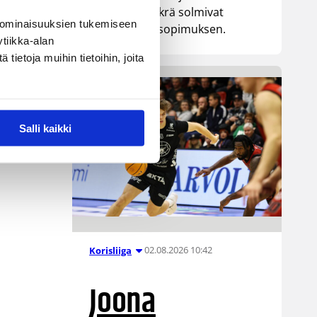
senttinen Mykrä solmivat
 ominaisuuksien tukemiseen
yksivuotisen sopimuksen.
tiikka-alan
ietoja muihin tietoihin, joita
Salli kaikki
02.08.2026 10:42
Korisliiga
Joona