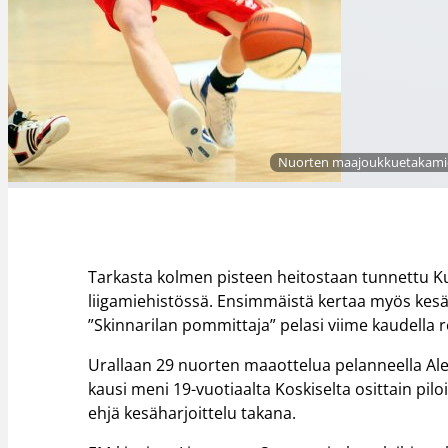
Nuorten maajoukkuetakamies
Tarkasta kolmen pisteen heitostaan tunnettu K
liigamiehistössä. Ensimmäistä kertaa myös kesä
”Skinnarilan pommittaja” pelasi viime kaudella re
Urallaan 29 nuorten maaottelua pelanneella Alek
kausi meni 19-vuotiaalta Koskiselta osittain pilo
ehjä kesäharjoittelu takana.