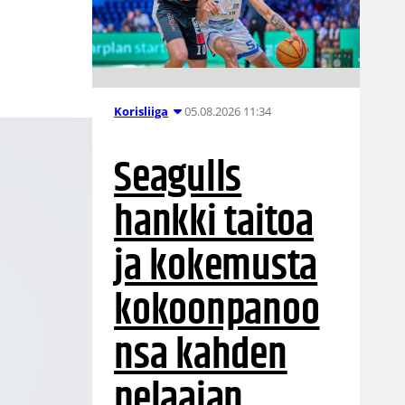
05.08.2026 11:34
Korisliiga
Seagulls
hankki taitoa
ja kokemusta
kokoonpanoo
nsa kahden
pelaajan