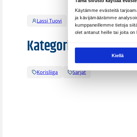
Tämä sivusto käyttää eväste
Käytämme evästeitä tarjoama
ja kävijämäärämme analysoim
Lassi Tuovi
kumppaneillemme tietoja siitä
olet antanut heille tai joita o
Kategoriat
Kiellä
Korisliiga
Sarjat