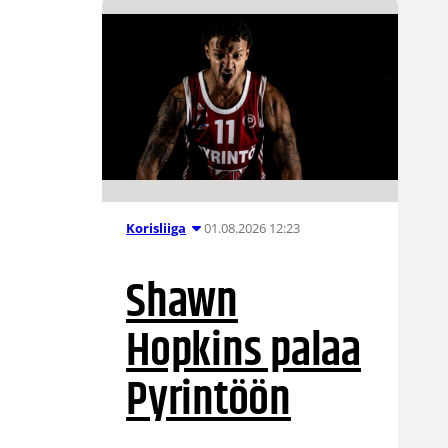
01.08.2026 12:23
Korisliiga
Shawn
Hopkins palaa
Pyrintöön