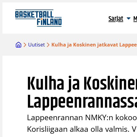
Siirry
sisältöön
Sarjat
M
Uutiset
Kulha ja Koskinen jatkavat Lappe
Kulha ja Koskine
Lappeenrannass
Lappeenrannan NMKY:n kokoon
Korisliigaan alkaa olla valmis.