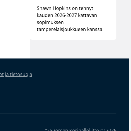
Shawn Hopkins on tehnyt
kauden 2026-2027 kattavan
sopimuksen
tamperelaisjoukkueen kanssa.
t ja tietosuoja
© Suomen Koripalloliitto ry 2026