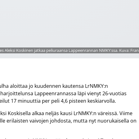
 Aleksi Koskinen jatkaa peliuraansa Lappeenrannan NMKY:ssa. Kuva: Franc
ulha aloittaa jo kuudennen kautensa LrNMKY:n
harjoittelunsa Lappeenrannassa läpi vienyt 26-vuotias
ilut 17 minuuttia per peli 4,6 pisteen keskiarvolla.
si Koskisella alkaa neljäs kausi LrNMKY:n väreissä. Viime
ille erilaisten vaivojen johdosta, mutta nyt nuorukaisella on