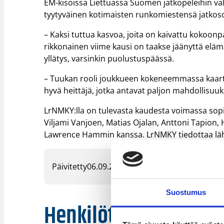
EM-kisoissa Liettuassa Suomen jatkopeleihin v
tyytyväinen kotimaisten runkomiestensä jatkos
– Kaksi tuttua kasvoa, joita on kaivattu kokoon
rikkonainen viime kausi on taakse jäänyttä eläm
yllätys, varsinkin puolustuspäässä.
– Tuukan rooli joukkueen kokeneemmassa kaarti
hyvä heittäjä, jotka antavat paljon mahdollisuu
LrNMKY:lla on tulevasta kaudesta voimassa sopim
Viljami Vanjoen, Matias Ojalan, Anttoni Tapion,
Lawrence Hammin kanssa. LrNMKY tiedottaa lähi
Päivitetty
06.09.2011
Suostumus
Henkilöt