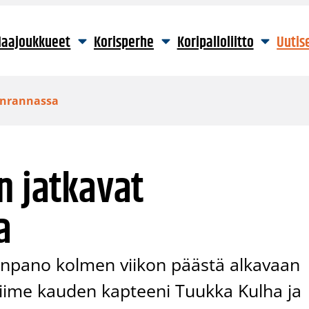
aajoukkueet
Korisperhe
Koripalloliitto
Uutis
enrannassa
n jatkavat
a
pano kolmen viikon päästä alkavaan
 Viime kauden kapteeni Tuukka Kulha ja