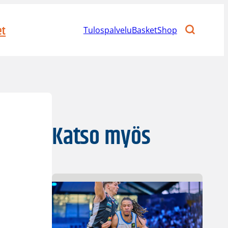
et
Tulospalvelu
BasketShop
Katso myös