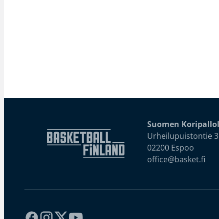
Suomen Koripallol
Urheilupuistontie 3
02200 Espoo
office@basket.fi