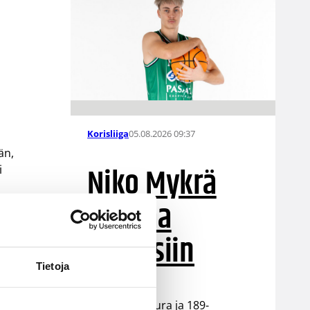
05.08.2026 09:37
Korisliiga
än,
Niko Mykrä
i
Loimaa
Bisonsiin
Tietoja
Loimaalaisseura ja 189-