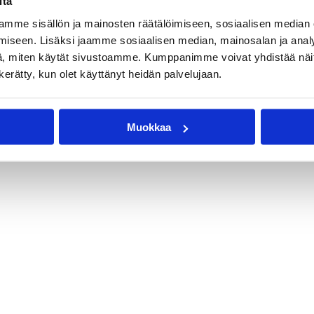
itä
mme sisällön ja mainosten räätälöimiseen, sosiaalisen median
iseen. Lisäksi jaamme sosiaalisen median, mainosalan ja analy
, miten käytät sivustoamme. Kumppanimme voivat yhdistää näitä t
n kerätty, kun olet käyttänyt heidän palvelujaan.
Muokkaa