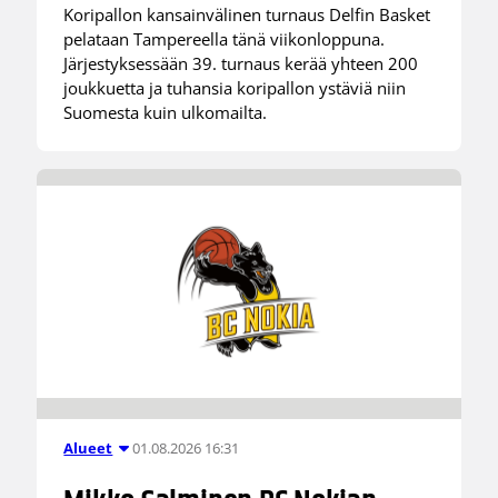
Koripallon kansainvälinen turnaus Delfin Basket
pelataan Tampereella tänä viikonloppuna.
Järjestyksessään 39. turnaus kerää yhteen 200
joukkuetta ja tuhansia koripallon ystäviä niin
Suomesta kuin ulkomailta.
01.08.2026 16:31
Alueet