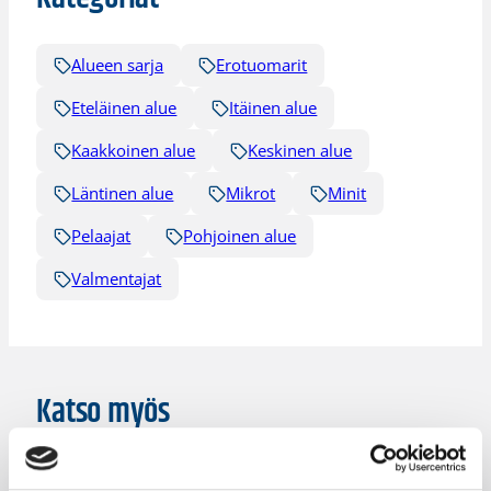
Alueen sarja
Erotuomarit
Eteläinen alue
Itäinen alue
Kaakkoinen alue
Keskinen alue
Läntinen alue
Mikrot
Minit
Pelaajat
Pohjoinen alue
Valmentajat
Katso myös