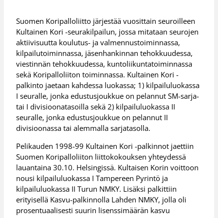
Suomen Koripalloliitto järjestää vuosittain seuroilleen
Kultainen Kori -seurakilpailun, jossa mitataan seurojen
aktiivisuutta koulutus- ja valmennustoiminnassa,
kilpailutoiminnassa, jäsenhankinnan tehokkuudessa,
viestinnän tehokkuudessa, kuntoliikuntatoiminnassa
sekä Koripalloliiton toiminnassa. Kultainen Kori -
palkinto jaetaan kahdessa luokassa; 1) kilpailuluokassa
I seuralle, jonka edustusjoukkue on pelannut SM-sarja-
tai I divisioonatasoilla sekä 2) kilpailuluokassa II
seuralle, jonka edustusjoukkue on pelannut II
divisioonassa tai alemmalla sarjatasolla.
Pelikauden 1998-99 Kultainen Kori -palkinnot jaettiin
Suomen Koripalloliiton liittokokouksen yhteydessä
lauantaina 30.10. Helsingissä. Kultaisen Korin voittoon
nousi kilpailuluokassa I Tampereen Pyrintö ja
kilpailuluokassa II Turun NMKY. Lisäksi palkittiin
erityisellä Kasvu-palkinnolla Lahden NMKY, jolla oli
prosentuaalisesti suurin lisenssimäärän kasvu