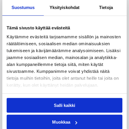
Suostumus
Yksityiskohdat
Tietoja
Tämä sivusto käyttää evästeitä
Käytämme evästeitä tarjoamamme sisällön ja mainosten
räätälöimiseen, sosiaalisen median ominaisuuksien
tukemiseen ja kävijämäärämme analysoimiseen. Lisäksi
jaamme sosiaalisen median, mainosalan ja analytiikka-
04.08.2026 10:02
Erotuomarit
alan kumppaneillemme tietoja siitä, miten käytät
sivustoamme. Kumppanimme voivat yhdistää näitä
Kauden 2026-27
tietoja muihin tietoihin, joita olet antanut heille tai joita on
erotuomareiden
kerätty, kun olet käyttänyt heidän palvelujaan.
koulutusklinikat
Salli kaikki
Erotuomarin koulutusklinikka on tasoa nostava
koulutus ja se on tarkoitettu tason 2
Muokkaa
erotuomareille, jotka ovat aktiivisesti toimineet