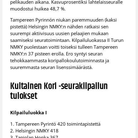
pelikauden aikana. Kasvuprosentiksi lahtelaisseuralle
muodostui huikea 48,7 %.
Tampereen Pyrinnön niukan paremmuuden (kaksi
pistettä) Helsingin NMKY:n nähden ratkaisi sen
suurempi aktiivisuus uusien pelaajien mukaan
saamiseksi seuratoimintaan. Kilpailuluokassa II Turun
NMKY puolestaan voitti toiseksi tulleen Tampereen
NMKY:n 37 pisteen erolla. Ero syntyi seuran
tehokkaammasta koripallokoulutoiminnasta ja
suuremmasta seuran lisenssimäärästä.
Kultainen Kori -seurakilpailun
tulokset
Kilpailuluokka I
1. Tampereen Pyrintö 420 toimintapistettä
2. Helsingin NMKY 418
3. Tapiolan Honka 367