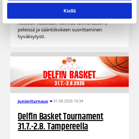
tason 2 erotuomareina noin vuoden ajan.
Koulutuksen aikana kouluttajat arvioivat
Kiellä
nostetaanko erotuomari tasolle 3. Tason
nostoon vaaditaan valmius toimia tason 3
peleissä ja sääntökokeen suorittaminen
hyväksytysti.
01.08.2026 16:34
Junioriturnaus
Delfin Basket Tournament
31.7.-2.8. Tampereella