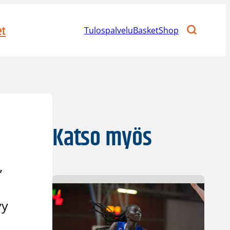
et
Tulospalvelu
BasketShop
Katso myös
,
yy