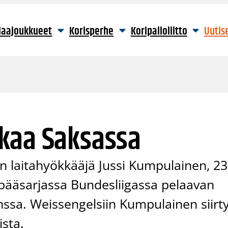
aajoukkueet
Korisperhe
Koripalloliitto
Uutis
kaa Saksassa
laitahyökkääjä Jussi Kumpulainen, 23
ääsarjassa Bundesliigassa pelaavan
ssa. Weissengelsiin Kumpulainen siirt
sta.