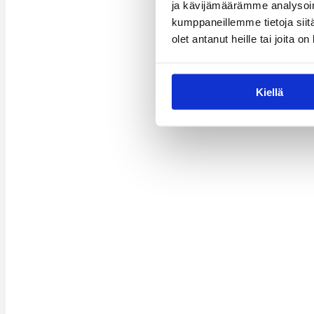
ja kävijämäärämme analysoim
kumppaneillemme tietoja siitä
olet antanut heille tai joita o
Kiellä