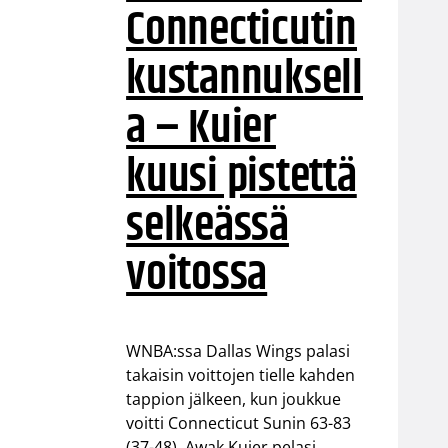
Connecticutin
kustannuksell
a – Kuier
kuusi pistettä
selkeässä
voitossa
WNBA:ssa Dallas Wings palasi
takaisin voittojen tielle kahden
tappion jälkeen, kun joukkue
voitti Connecticut Sunin 63-83
(37-48). Awak Kuier pelasi