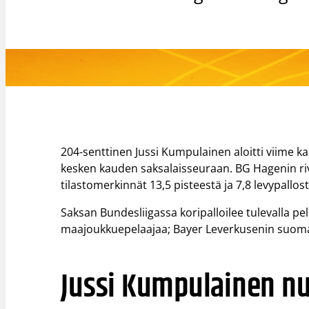
204-senttinen Jussi Kumpulainen aloitti viime ka
kesken kauden saksalaisseuraan. BG Hagenin riv
tilastomerkinnät 13,5 pisteestä ja 7,8 levypallost
Saksan Bundesliigassa koripalloilee tulevalla pe
maajoukkuepelaajaa; Bayer Leverkusenin suomal
Jussi Kumpulainen n