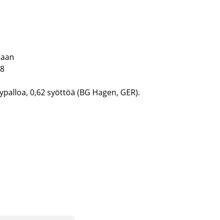
taan
98
evypalloa, 0,62 syöttöä (BG Hagen, GER).