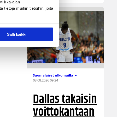
tiikka-alan
ietoja muihin tietoihin, joita
Salli kaikki
Suomalaiset ulkomailla
03.08.2026 09:24
Dallas takaisin
voittokantaan