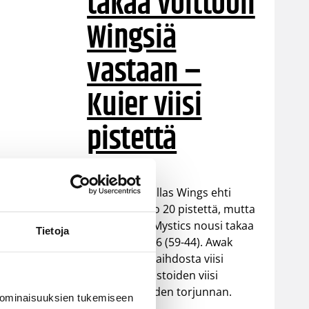
takaa voittoon
Wingsiä
vastaan –
Kuier viisi
pistettä
WNBA:ssa Dallas Wings ehti
johtaa peliä jo 20 pistettä, mutta
Washington Mystics nousi takaa
Tietoja
voittoon 92-96 (59-44). Awak
Kuier pelasi vaihdosta viisi
minuuttia tilastoiden viisi
pistettä ja yhden torjunnan.
 ominaisuuksien tukemiseen