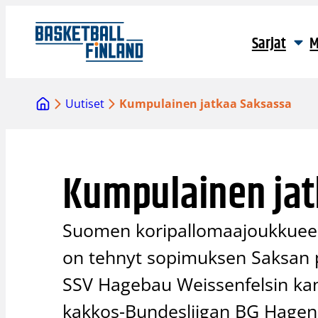
Siirry
sisältöön
Sarjat
M
Uutiset
Kumpulainen jatkaa Saksassa
Kumpulainen jat
Suomen koripallomaajoukkueen 
on tehnyt sopimuksen Saksan p
SSV Hagebau Weissenfelsin kan
kakkos-Bundesliigan BG Hageni