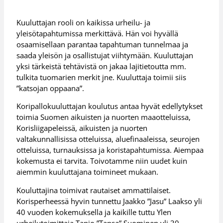
Kuuluttajan rooli on kaikissa urheilu- ja
yleisötapahtumissa merkittävä. Hän voi hyvällä
osaamisellaan parantaa tapahtuman tunnelmaa ja
saada yleisön ja osallistujat viihtymään. Kuuluttajan
yksi tärkeistä tehtävistä on jakaa lajitietoutta mm.
tulkita tuomarien merkit jne. Kuuluttaja toimii siis
”katsojan oppaana”.
Koripallokuuluttajan koulutus antaa hyvät edellytykset
toimia Suomen aikuisten ja nuorten maaotteluissa,
Korisliigapeleissä, aikuisten ja nuorten
valtakunnallisissa otteluissa, aluefinaaleissa, seurojen
otteluissa, turnauksissa ja koristapahtumissa. Aiempaa
kokemusta ei tarvita. Toivotamme niin uudet kuin
aiemmin kuuluttajana toimineet mukaan.
Kouluttajina toimivat rautaiset ammattilaiset.
Korisperheessä hyvin tunnettu Jaakko ”Jasu” Laakso yli
40 vuoden kokemuksella ja kaikille tuttu Ylen
urheilutoimittaja Tapio ”Tapsa” Suominen yli 30