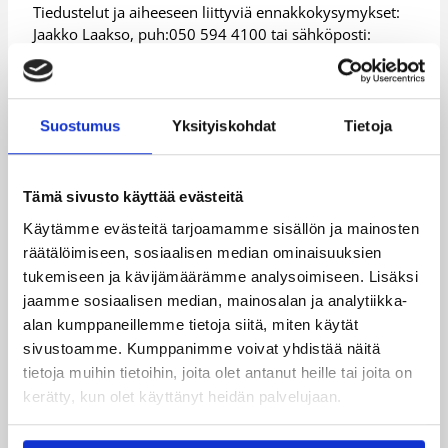
Tiedustelut ja aiheeseen liittyviä ennakkokysymykset:
Jaakko Laakso, puh:050 594 4100 tai sähköposti:
jaakko.laakso(at)korispiste.fi
Päivitetty
28.03.2016
Suostumus
Yksityiskohdat
Tietoja
Kategoriat
Tämä sivusto käyttää evästeitä
Käytämme evästeitä tarjoamamme sisällön ja mainosten
Eteläinen alue
Itäinen alue
räätälöimiseen, sosiaalisen median ominaisuuksien
tukemiseen ja kävijämäärämme analysoimiseen. Lisäksi
Kaakkoinen alue
Keskinen alue
jaamme sosiaalisen median, mainosalan ja analytiikka-
alan kumppaneillemme tietoja siitä, miten käytät
Koripalloliitto
Läntinen alue
sivustoamme. Kumppanimme voivat yhdistää näitä
Pohjoinen alue
tietoja muihin tietoihin, joita olet antanut heille tai joita on
kerätty, kun olet käyttänyt heidän palvelujaan.