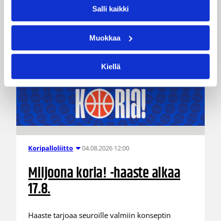
Salli kaikki
Katso myös
Muokkaa
Kiellä
04.08.2026 12:00
Koripalloliitto
Miljoona koria! -haaste alkaa
17.8.
Haaste tarjoaa seuroille valmiin konseptin