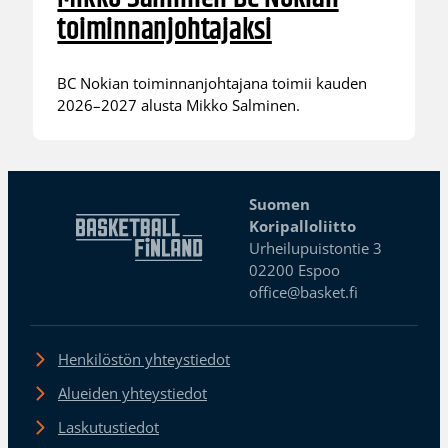
toiminnanjohtajaksi
BC Nokian toiminnanjohtajana toimii kauden
2026–2027 alusta Mikko Salminen.
Suomen
Koripalloliitto
Urheilupuistontie 3
02200 Espoo
office@basket.fi
Henkilöstön yhteystiedot
Alueiden yhteystiedot
Laskutustiedot