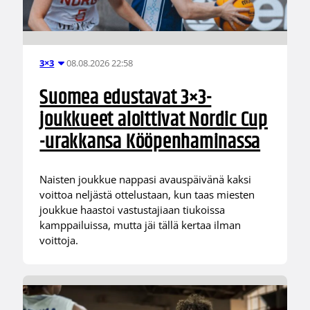
08.08.2026 22:58
3×3
Suomea edustavat 3×3-
joukkueet aloittivat Nordic Cup
-urakkansa Kööpenhaminassa
Naisten joukkue nappasi avauspäivänä kaksi
voittoa neljästä ottelustaan, kun taas miesten
joukkue haastoi vastustajiaan tiukoissa
kamppailuissa, mutta jäi tällä kertaa ilman
voittoja.