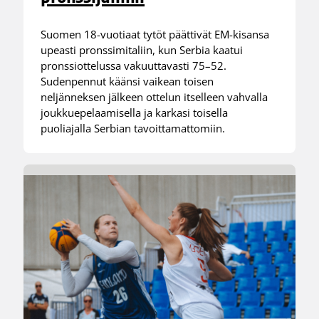
Suomen 18-vuotiaat tytöt päättivät EM-kisansa
upeasti pronssimitaliin, kun Serbia kaatui
pronssiottelussa vakuuttavasti 75–52.
Sudenpennut käänsi vaikean toisen
neljänneksen jälkeen ottelun itselleen vahvalla
joukkuepelaamisella ja karkasi toisella
puoliajalla Serbian tavoittamattomiin.