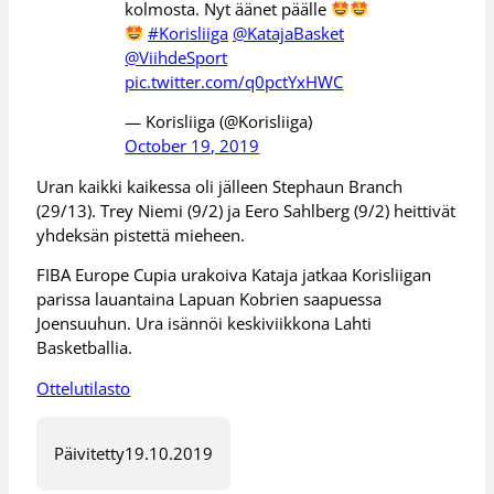
kolmosta. Nyt äänet päälle
#Korisliiga
@KatajaBasket
@ViihdeSport
pic.twitter.com/q0pctYxHWC
— Korisliiga (@Korisliiga)
October 19, 2019
Uran kaikki kaikessa oli jälleen Stephaun Branch
(29/13). Trey Niemi (9/2) ja Eero Sahlberg (9/2) heittivät
yhdeksän pistettä mieheen.
FIBA Europe Cupia urakoiva Kataja jatkaa Korisliigan
parissa lauantaina Lapuan Kobrien saapuessa
Joensuuhun. Ura isännöi keskiviikkona Lahti
Basketballia.
Ottelutilasto
Päivitetty
19.10.2019