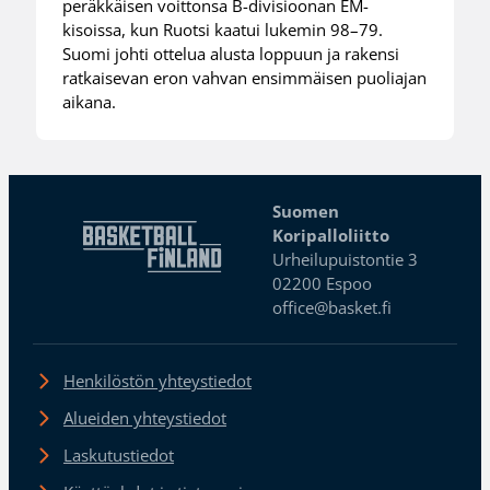
peräkkäisen voittonsa B-divisioonan EM-
kisoissa, kun Ruotsi kaatui lukemin 98–79.
Suomi johti ottelua alusta loppuun ja rakensi
ratkaisevan eron vahvan ensimmäisen puoliajan
aikana.
Suomen
Koripalloliitto
Urheilupuistontie 3
02200 Espoo
office@basket.fi
Henkilöstön yhteystiedot
Alueiden yhteystiedot
Laskutustiedot