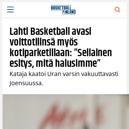
Siirry
sisältöön
Lahti Basketball avasi
voittotilinsä myös
kotiparketillaan: ”Sellainen
esitys, mitä halusimme”
Kataja kaatoi Uran varsin vakuuttavasti
Joensuussa.