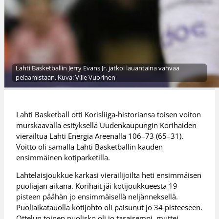
Lahti Basketballin Jerry Evans Jr. jatkoi lauantaina vahvaa
pelaamistaan. Kuva: Ville Vuorinen
Lahti Basketball otti Korisliiga-historiansa toisen voiton
murskaavalla esityksellä Uudenkaupungin Korihaiden
vierailtua Lahti Energia Areenalla 106–73 (65–31).
Voitto oli samalla Lahti Basketballin kauden
ensimmäinen kotiparketilla.
Lahtelaisjoukkue karkasi vierailijoilta heti ensimmäisen
puoliajan aikana. Korihait jäi kotijoukkueesta 19
pisteen päähän jo ensimmäisellä neljänneksellä.
Puoliaikatauolla kotijohto oli paisunut jo 34 pisteeseen.
Ottelun toinen puolisko oli jo tasaisempi, muttei