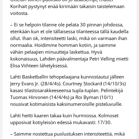
Korihait pystynyt enää kirimään takaisin taistelemaan
voitosta.
– Ei se helpoin tilanne ole pelata 30 pinnan johdossa,
etenkään kun et ole tällaisessa tilanteessa tällä kaudella
ollut. Ihan ok, intensiteetti laski, mikä on varmaan ihan
normaalia. Hoidimme homman kotiin, ja saimme
vähän pelaajien minuutteja laskettua. Hyvä
kokonaisuus, Lahden päävalmentaja Petri Velling mietti
Elisa Viihteen lähetyksessä.
Lahti Basketballin tehopelaajana kunnostautui jälleen
Jerry Evans Jr. (28/4/4s). Courtney Stockard (14/10/3s)
kasasi tilastosarakkeeseensa tupla-tuplan. Pelintekijä
Tuomas Hirvonen (14/4/4s) ja Roi Byman (10/1)
nousivat kotimaisista kaksinumeroisille pisteluvuille.
Lahti heitti kaaren takaa kuin hurmiossa. Kolmoset
upposivat kotiyleisön edessä mukavasti: 17/30.
– Saimme nostettua puolustuksen intensiteettiä, mikä