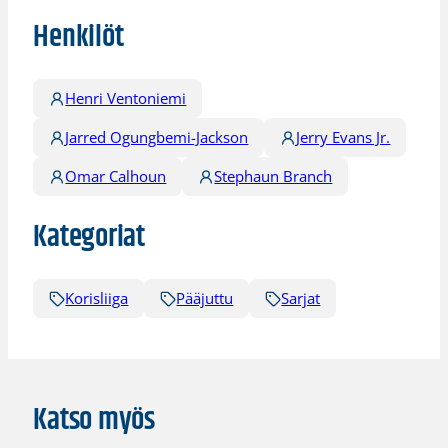
Henkilöt
Henri Ventoniemi
Jarred Ogungbemi-Jackson
Jerry Evans Jr.
Omar Calhoun
Stephaun Branch
Kategoriat
Korisliiga
Pääjuttu
Sarjat
Katso myös