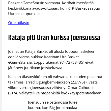
Basket eGameStarsin vieraana. Korihait metsästää
keskiviikkona avausvoittoaan, kun KTP-Basket saapuu
Uuteenkaupunkiin.
Ottelutilasto
Kataja piti Uran kurissa Joensuussa
Joensuun Kataja Basket oli alusta loppuun askeleen
edellä vierasjoukkue Kaarinan Ura Basket
eGameStarsia. Loppulukemat 97–72 (53–35) eivät
jättäneet juurikaan jossiteltavaa.
Katajan tilastoykkönen oli vahvan alkukauden pelannut
takamies Jarred Ogungbemi-Jackson (22/7/6s). Vasta
viikon verran Joensuussa viihtynyt Omar Calhoun
(21/4) väläytteli vaihtopenkiltä hyökkäyspotentiaaliaan.
Joensuun selostamossa tulee
kuuma, kun Big-Jouni naulaa