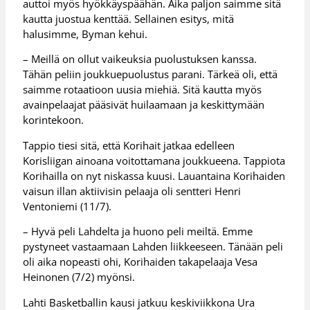
auttoi myös hyökkäyspäähän. Aika paljon saimme sitä
kautta juostua kenttää. Sellainen esitys, mitä
halusimme, Byman kehui.
– Meillä on ollut vaikeuksia puolustuksen kanssa.
Tähän peliin joukkuepuolustus parani. Tärkeä oli, että
saimme rotaatioon uusia miehiä. Sitä kautta myös
avainpelaajat pääsivät huilaamaan ja keskittymään
korintekoon.
Tappio tiesi sitä, että Korihait jatkaa edelleen
Korisliigan ainoana voitottamana joukkueena. Tappiota
Korihailla on nyt niskassa kuusi. Lauantaina Korihaiden
vaisun illan aktiivisin pelaaja oli sentteri Henri
Ventoniemi (11/7).
– Hyvä peli Lahdelta ja huono peli meiltä. Emme
pystyneet vastaamaan Lahden liikkeeseen. Tänään peli
oli aika nopeasti ohi, Korihaiden takapelaaja Vesa
Heinonen (7/2) myönsi.
Lahti Basketballin kausi jatkuu keskiviikkona Ura