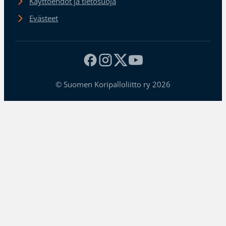
Käyttöehdot ja tietosuoja
Evästeet
© Suomen Koripalloliitto ry 2026