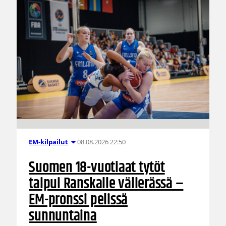
08.08.2026 22:50
EM-kilpailut
Suomen 18-vuotiaat tytöt
taipui Ranskalle välierässä –
EM-pronssi pelissä
sunnuntaina