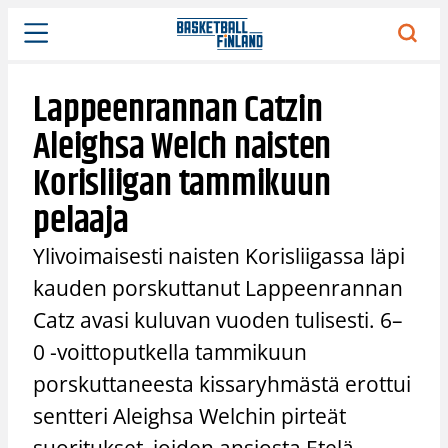
Siirry
sisältöön
Lappeenrannan Catzin
Aleighsa Welch naisten
Korisliigan tammikuun
pelaaja
Ylivoimaisesti naisten Korisliigassa läpi
kauden porskuttanut Lappeenrannan
Catz avasi kuluvan vuoden tulisesti. 6–
0 -voittoputkella tammikuun
porskuttaneesta kissaryhmästä erottui
sentteri Aleighsa Welchin pirteät
suoritukset, joiden ansiosta Etelä-