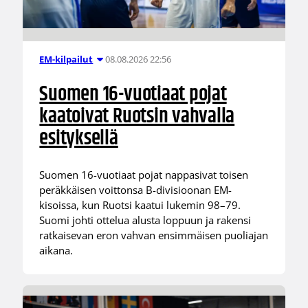
08.08.2026 22:56
EM-kilpailut
Suomen 16-vuotiaat pojat
kaatoivat Ruotsin vahvalla
esityksellä
Suomen 16-vuotiaat pojat nappasivat toisen
peräkkäisen voittonsa B-divisioonan EM-
kisoissa, kun Ruotsi kaatui lukemin 98–79.
Suomi johti ottelua alusta loppuun ja rakensi
ratkaisevan eron vahvan ensimmäisen puoliajan
aikana.