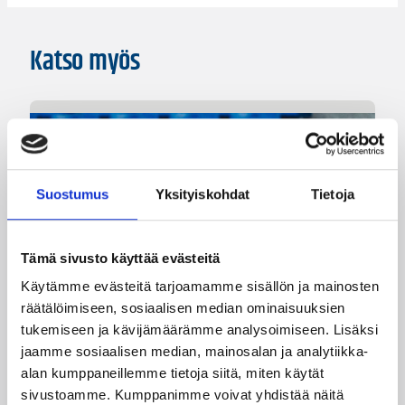
Katso myös
Suostumus
Yksityiskohdat
Tietoja
Tämä sivusto käyttää evästeitä
Käytämme evästeitä tarjoamamme sisällön ja mainosten
räätälöimiseen, sosiaalisen median ominaisuuksien
08.08.2026 22:58
3×3
tukemiseen ja kävijämäärämme analysoimiseen. Lisäksi
jaamme sosiaalisen median, mainosalan ja analytiikka-
Suomea edustavat 3×3-
alan kumppaneillemme tietoja siitä, miten käytät
joukkueet aloittivat Nordic Cup
sivustoamme. Kumppanimme voivat yhdistää näitä