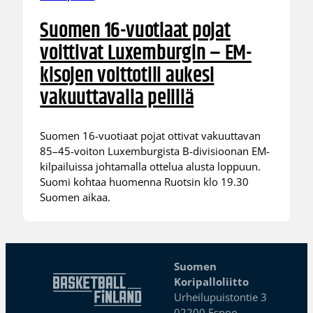
Suomen 16-vuotiaat pojat
voittivat Luxemburgin – EM-
kisojen voittotili aukesi
vakuuttavalla pelillä
Suomen 16-vuotiaat pojat ottivat vakuuttavan
85–45-voiton Luxemburgista B-divisioonan EM-
kilpailuissa johtamalla ottelua alusta loppuun.
Suomi kohtaa huomenna Ruotsin klo 19.30
Suomen aikaa.
Suomen
Koripalloliitto
Urheilupuistontie 3
02200 Espoo