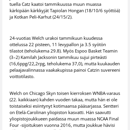
tuella Catz kaatoi tammikuussa muun muassa
kärkipään kärkkyjät Tapiolan Hongan (18/10/6 syöttöä)
ja Kotkan Peli-Karhut (24/15/2).
24-vuotias Welch urakoi tammikuun kuudessa
ottelussa 22 pisteen, 11 levypallon ja 3.5 syötön
tilastot (teholukema 29.8). Myös Espoo Basket Teamin
(3–2) Kamilah Jacksonin tammikuu sujui pirteästi
(16,6ppg/22,2rpg, teholukema 37,0), mutta kuukauden
pelaajavalinnassa vaakakupissa painoi Catzin suvereeni
voittotilasto.
Welch on Chicago Skyn toisen kierroksen WNBA-varaus
(22. kaikkiaan) kahden vuoden takaa, mutta hän ei ole
toistaiseksi esiintynyt kotimaansa pääsarjassa. Sentteri
on Etelä-Carolinan yliopiston kasvatti. Hän saavutti
yliopistojoukkueen paidassa muun muassa NCAA Final
Four -sijoituksen vuonna 2016, mutta joukkue hävisi