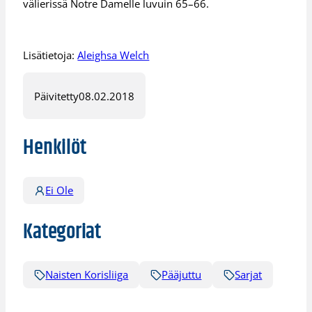
välierissä Notre Damelle luvuin 65–66.
Lisätietoja:
Aleighsa Welch
Päivitetty
08.02.2018
Henkilöt
Ei Ole
Kategoriat
Naisten Korisliiga
Pääjuttu
Sarjat