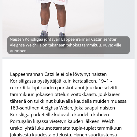
Naisten Korisliigaa johtavan Lappeenrannan Catzin sentteri
Aleighsa Welchillä on takanaan tehokas tammikuu. Kuva: Ville
Vuorinen
Lappeenrannan Catzille ei ole löytynyt naisten
Korisliigassa pysäyttäjää kuin kertaalleen. 19–1 -
rekordilla läpi kauden porskuttanut joukkue selvitti
tammikuun jokaisen ottelun voitokkaasti. Joukkueen
tähtenä on tuikkinut kuluvalla kaudella muiden muassa
183-senttinen Aleighsa Welch, joka saapui naisten
Korisliiga-parketeille kuluvalla kaudella kahden
Portugalin liigassa vietetyn kauden jälkeen. Welch
urakoi yhtä lukuunottamatta tupla-tuplat tammikuun
jokaisesta kuudesta ottelusta. Hänen suoritustensa