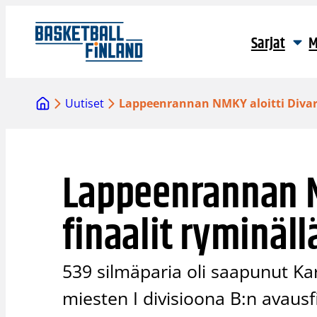
Siirry
sisältöön
Sarjat
M
Uutiset
Lappeenrannan NMKY aloitti Divari
Lappeenrannan NM
finaalit ryminäll
539 silmäparia oli saapunut Kar
miesten I divisioona B:n avaus