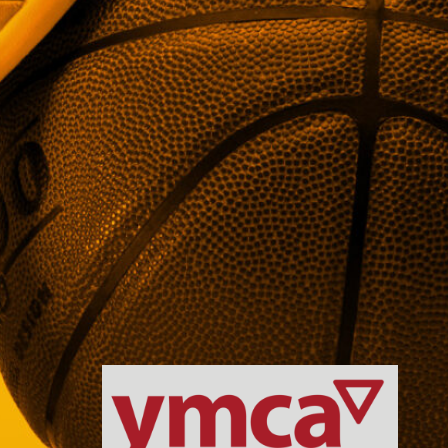
2027
Miesten I Divisioona A:n ja I
Divisioona B:n otteluohjelmat
kaudelle 2026-2027 on
vahvistettu ja julkaistu.
Molemmat miesten divisioonat
pelataan kaksinkertaisena
runkosarjana, joka huipentuu
paras viidestä -järjestelmällä
pelattaviin finaaleihin.