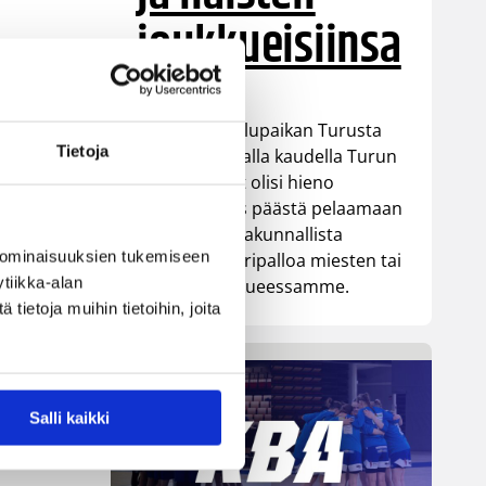
joukkueisiinsa
Saitko opiskelupaikan Turusta
Tietoja
tai asut tulevalla kaudella Turun
seudulla? Nyt olisi hieno
mahdollisuus päästä pelaamaan
aikuisten valtakunnallista
 ominaisuuksien tukemiseen
divisioona koripalloa miesten tai
tiikka-alan
naisten joukkueessamme.
ietoja muihin tietoihin, joita
Salli kaikki