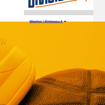
Miesten I divisioona A
21.07.2026 07:12
Miesten Divari
A:n ja Divari
B:n
otteluohjelma
t on julkaistu
kaudelle 2026-