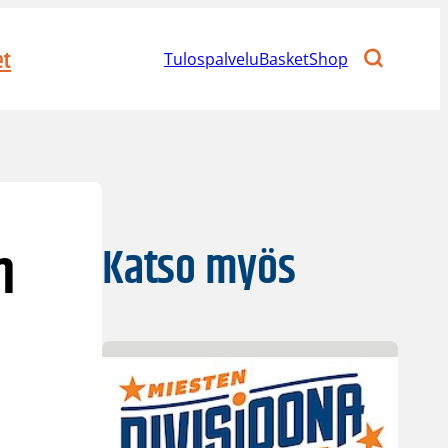
et
Tulospalvelu
BasketShop
n
Katso myös