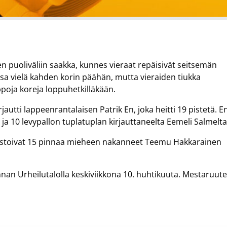
en puoliväliin saakka, kunnes vieraat repäisivät seitsemän
ssa vielä kahden korin päähän, mutta vieraiden tiukka
poja koreja loppuhetkilläkään.
autti lappeenrantalaisen Patrik En, joka heitti 19 pistetä. E
n ja 10 levypallon tuplatuplan kirjauttaneelta Eemeli Salmelta
lastoivat 15 pinnaa mieheen nakanneet Teemu Hakkarainen
nnan Urheilutalolla keskiviikkona 10. huhtikuuta. Mestaruut