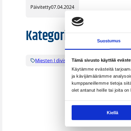
Päivitetty
07.04.2024
Kategoriat
Suostumus
Miesten I divisioona B
Tämä sivusto käyttää eväste
Käytämme evästeitä tarjoama
ja kävijämäärämme analysoim
kumppaneillemme tietoja siitä
olet antanut heille tai joita o
Kiellä