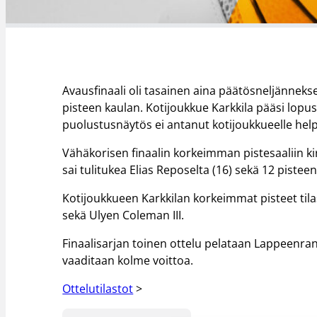
Avausfinaali oli tasainen aina päätösneljänneks
pisteen kaulan. Kotijoukkue Karkkila pääsi lopu
puolustusnäytös ei antanut kotijoukkueelle help
Vähäkorisen finaalin korkeimman pistesaaliin kirj
sai tulitukea Elias Reposelta (16) sekä 12 pistee
Kotijoukkueen Karkkilan korkeimmat pisteet ti
sekä Ulyen Coleman III.
Finaalisarjan toinen ottelu pelataan Lappeenra
vaaditaan kolme voittoa.
Ottelutilastot
>