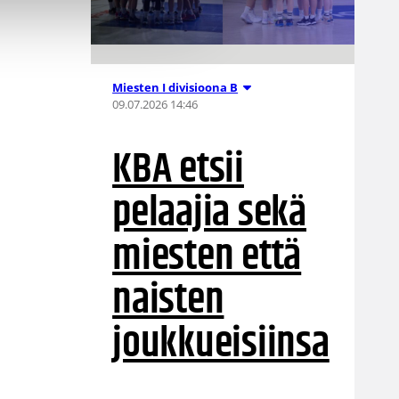
Miesten I divisioona B
09.07.2026 14:46
KBA etsii
pelaajia sekä
miesten että
naisten
joukkueisiinsa