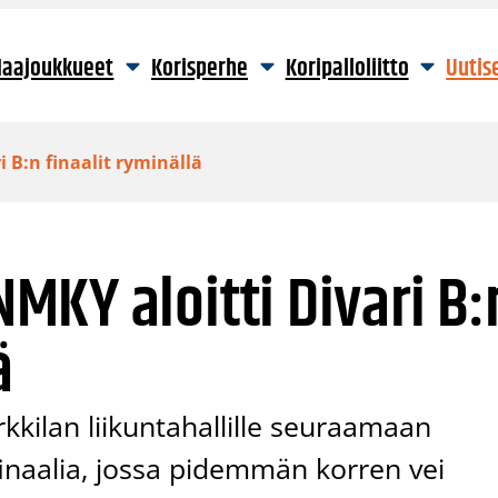
aajoukkueet
Korisperhe
Koripalloliitto
Uutis
 B:n finaalit ryminällä
KY aloitti Divari B:
ä
kkilan liikuntahallille seuraamaan
finaalia, jossa pidemmän korren vei