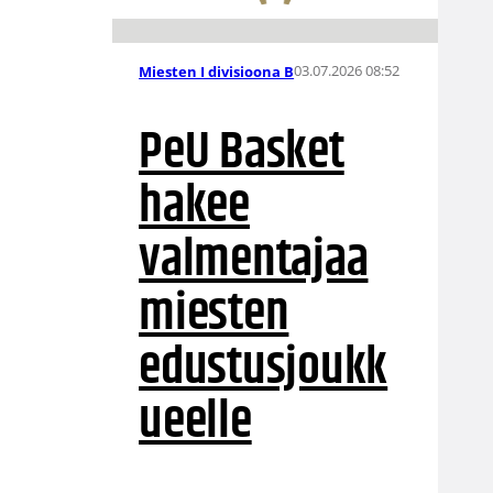
03.07.2026 08:52
Miesten I divisioona B
PeU Basket
hakee
valmentajaa
miesten
edustusjoukk
ueelle