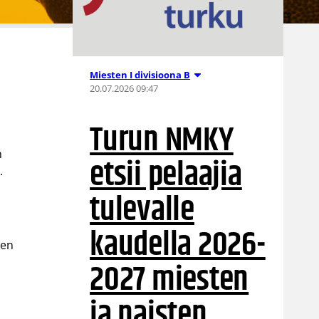
Miesten I divisioona B
20.07.2026 09:47
Turun NMKY
n
etsii pelaajia
.
tulevalle
kaudella 2026-
een
2027 miesten
ja naisten